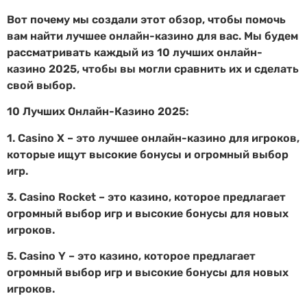
Вот почему мы создали этот обзор, чтобы помочь
вам найти лучшее онлайн-казино для вас. Мы будем
рассматривать каждый из 10 лучших онлайн-
казино 2025, чтобы вы могли сравнить их и сделать
свой выбор.
10 Лучших Онлайн-Казино 2025:
1. Casino X – это лучшее онлайн-казино для игроков,
которые ищут высокие бонусы и огромный выбор
игр.
3. Casino Rocket – это казино, которое предлагает
огромный выбор игр и высокие бонусы для новых
игроков.
5. Casino Y – это казино, которое предлагает
огромный выбор игр и высокие бонусы для новых
игроков.