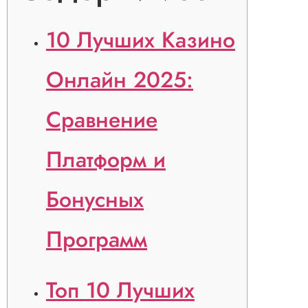
10 Лучших Казино
Онлайн 2025:
Сравнение
Платформ и
Бонусных
Программ
Топ 10 Лучших