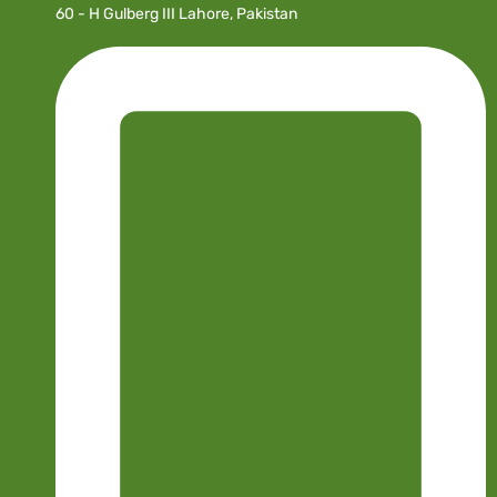
60 - H Gulberg III Lahore, Pakistan