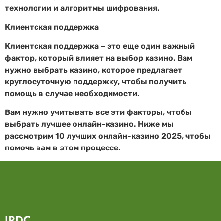
технологии и алгоритмы шифрования.
Клиентская поддержка
Клиентская поддержка – это еще один важный
фактор, который влияет на выбор казино. Вам
нужно выбрать казино, которое предлагает
круглосуточную поддержку, чтобы получить
помощь в случае необходимости.
Вам нужно учитывать все эти факторы, чтобы
выбрать лучшее онлайн-казино. Ниже мы
рассмотрим 10 лучших онлайн-казино 2025, чтобы
помочь вам в этом процессе.
IRDC