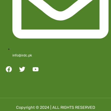
info@irdc.pk
Copyright © 2024 | ALL RIGHTS RESERVED