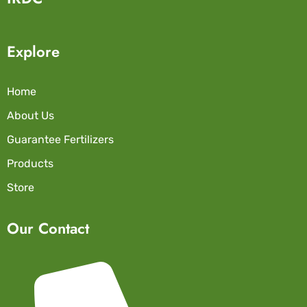
Explore
Home
About Us
Guarantee Fertilizers
Products
Store
Our Contact