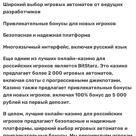
Широкий выбор игровых автоматов от ведущих
разработчиков
Привлекательные бонусы для новых игроков
Безопасная и надежная платформа
Многоязычный интерфейс, включая русский язык
Еще одним из лучших онлайн-казино для
российских игроков является BitStarz. Это казино
предлагает более 2 000 игровых автоматов,
включая слоты с прогрессивными джекпотами.
Казино также предлагает привлекательные бонусы
для новых игроков, включая 100% бонус до 5 000
рублей на первый депозит.
В целом, лучшие онлайн-казино для российских
игроков предлагают безопасные и надежные
платформы, широкий выбор игровых автоматов и
привлекательные бонусы. Мы рекомендуем игрокам