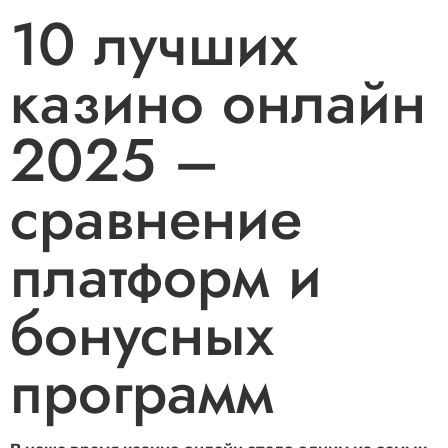
10 лучших
казино онлайн
2025 –
сравнение
платформ и
бонусных
программ