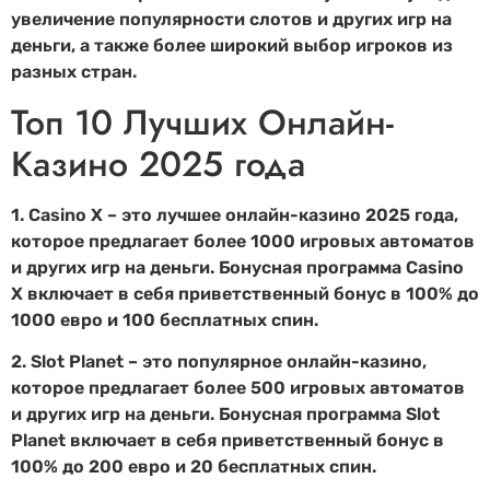
увеличение популярности слотов и других игр на
деньги, а также более широкий выбор игроков из
разных стран.
Топ 10 Лучших Онлайн-
Казино 2025 года
1. Casino X – это лучшее онлайн-казино 2025 года,
которое предлагает более 1000 игровых автоматов
и других игр на деньги. Бонусная программа Casino
X включает в себя приветственный бонус в 100% до
1000 евро и 100 бесплатных спин.
2. Slot Planet – это популярное онлайн-казино,
которое предлагает более 500 игровых автоматов
и других игр на деньги. Бонусная программа Slot
Planet включает в себя приветственный бонус в
100% до 200 евро и 20 бесплатных спин.