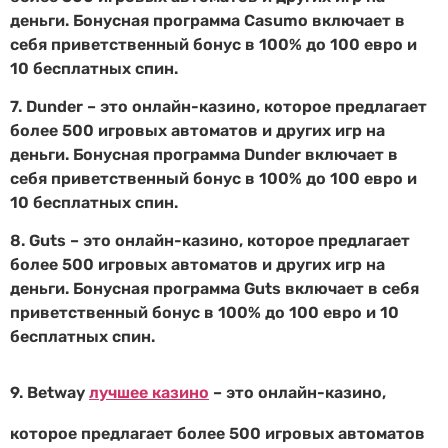
деньги. Бонусная программа Casumo включает в
себя приветственный бонус в 100% до 100 евро и
10 бесплатных спин.
7. Dunder – это онлайн-казино, которое предлагает
более 500 игровых автоматов и других игр на
деньги. Бонусная программа Dunder включает в
себя приветственный бонус в 100% до 100 евро и
10 бесплатных спин.
8. Guts – это онлайн-казино, которое предлагает
более 500 игровых автоматов и других игр на
деньги. Бонусная программа Guts включает в себя
приветственный бонус в 100% до 100 евро и 10
бесплатных спин.
9. Betway
лучшее казино
– это онлайн-казино,
которое предлагает более 500 игровых автоматов