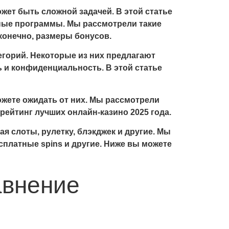
жет быть сложной задачей. В этой статье
сные программы. Мы рассмотрели такие
 конечно, размеры бонусов.
тегорий. Некоторые из них предлагают
ь и конфиденциальность. В этой статье
можете ожидать от них. Мы рассмотрели
ш рейтинг лучших онлайн-казино 2025 года.
 слоты, рулетку, блэкджек и другие. Мы
сплатные spins и другие. Ниже вы можете
авнение