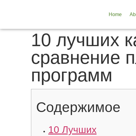
Home
Ab
10 лучших к
сравнение 
программ
Содержимое
10 Лучших