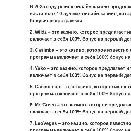
В 2025 году рынок онлайн-казино продолж
вас список 10 лучших онлайн-казино, ко
бонусные программы.
2. Wildz – это казино, которое предлагает
включает в себя 100% бонус на первый деп
3. Casimba – это казино, которое извест
программа включает в себя 100% бонус на 
4. Yako – это казино, которое предлагает
включает в себя 100% бонус на первый деп
5. Casino.com – это казино, которое изв
программа включает в себя 100% бонус на 
6. Mr. Green – это казино, которое предла
включает в себя 100% бонус на первый деп
7. LeoVegas – это казино, которое извес
программа включает в себя 100% бонус на 