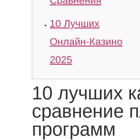
Сравнения
10 Лучших
Онлайн-Казино
2025
10 лучших к
сравнение 
программ