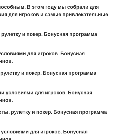
пособным. В этом году мы собрали для
вия для игроков и самые привлекательные
, рулетку и покер. Бонусная программа
 условиями для игроков. Бонусная
инов.
, рулетку и покер. Бонусная программа
ми условиями для игроков. Бонусная
инов.
лоты, рулетку и покер. Бонусная программа
и условиями для игроков. Бонусная
инов.