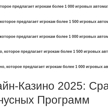
 которое предлагает игрокам более 1 000 игровых автома
о, которое предлагает игрокам более 1 500 игровых авто
о, которое предлагает игрокам более 1 000 игровых авто
ино, которое предлагает игрокам более 1 500 игровых ав
зино, которое предлагает игрокам более 1 000 игровых а
йн-Казино 2025: Ср
нусных Программ