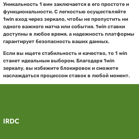
Уникальность 1 вин заключается в его простоте и
функциональности. С легкостью осуществляйте
1win вход через зеркало, чтобы не пропустить ни
одного важного матча или события. 1win ставки
доступны в любое время, а надежность платформы
гарантирует безопасность ваших данных.
Если вы ищете стабильность и качество, то 1 win
станет идеальным выбором. Благодаря 1win
зеркалу, вы избежите блокировок и сможете
наслаждаться процессом ставок в любой момент.
IRDC