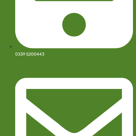
0339 5200443