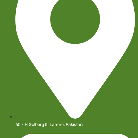
60 - H Gulberg III Lahore, Pakistan