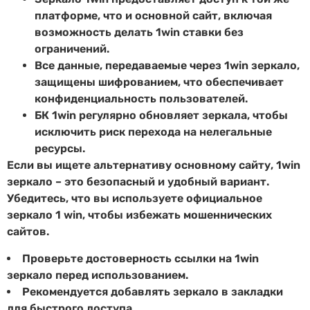
платформе, что и основной сайт, включая
возможность делать 1win ставки без
ограничений.
Все данные, передаваемые через 1win зеркало,
защищены шифрованием, что обеспечивает
конфиденциальность пользователей.
БК 1win регулярно обновляет зеркала, чтобы
исключить риск перехода на нелегальные
ресурсы.
Если вы ищете альтернативу основному сайту, 1win
зеркало – это безопасный и удобный вариант.
Убедитесь, что вы используете официальное
зеркало 1 win, чтобы избежать мошеннических
сайтов.
Проверьте достоверность ссылки на 1win
зеркало перед использованием.
Рекомендуется добавлять зеркало в закладки
для быстрого доступа.