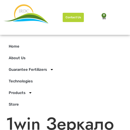
0
Contact Us
Home
About Us
Guarantee Fertilizers
Technologies
Products
Store
1win Зеркало