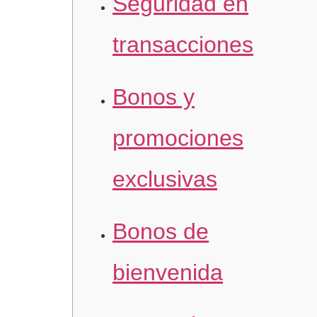
Seguridad en
transacciones
Bonos y
promociones
exclusivas
Bonos de
bienvenida