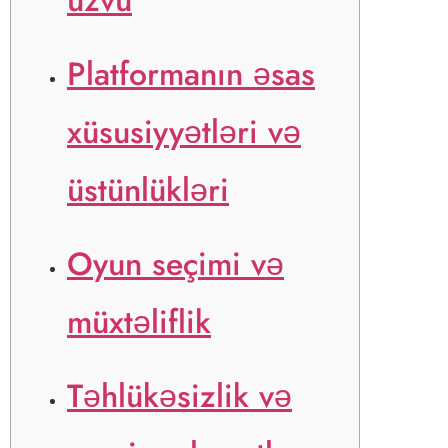
üzvü
Platformanın əsas
xüsusiyyətləri və
üstünlükləri
Oyun seçimi və
müxtəliflik
Təhlükəsizlik və