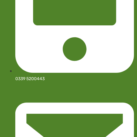
0339 5200443