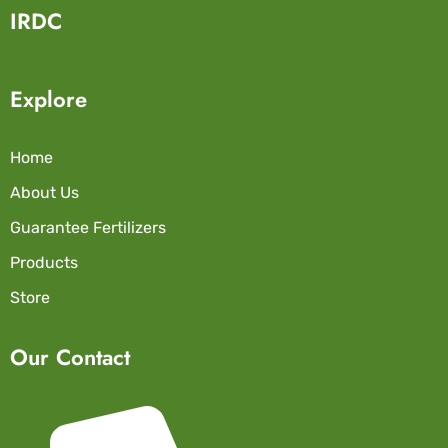
IRDC
Explore
Home
About Us
Guarantee Fertilizers
Products
Store
Our Contact