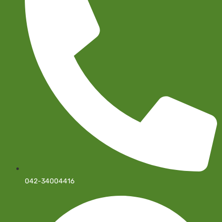
042-34004416