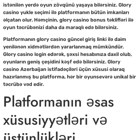
istənilən yerdə oyun zövqünü yaşaya bilərsiniz. Glory
casino yukle seçimi ilə platformanın bütün imkanları
əlçatan olur. Həmçinin, glory casino bonus təklifləri ilə
oyun təcrübənizi daha da maraqlı edə bilərsiniz.
Platformanın glory casino güncel giriş linki ilə daim
yenilənən xidmətlərdən yararlanmaq mümkündür.
Glory casino login edərək, şəxsi hesabınıza daxil olub,
oyunların geniş çeşidini kəşf edə bilərsiniz. Glory
casino Azerbaijan istifadəçiləri üçün xüsusi olaraq
hazırlanmış bu platforma, hər bir oyunsevərə unikal bir
təcrübə vəd edir.
Platformanın əsas
xüsusiyyətləri və
üstünlükləri