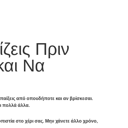
ζεις Πριν
και Να
 παίξεις από οπουδήποτε και αν βρίσκεσαι.
ι πολλά άλλα.
οπιστία στο χέρι σας. Μην χάνετε άλλο χρόνο,