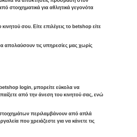
 εύκολα να αποκτήσεις πρόσβαση στον
 από στοιχηματικά για αθλητικά γεγονότα
κινητού σου. Είτε επιλέγεις το betshop είτε
 να απολαύσουν τις υπηρεσίες μας χωρίς
betshop login, μπορείτε εύκολα να
παίξετε από την άνεση του κινητού σας, ενώ
ποι στοιχημάτων περιλαμβάνουν από απλά
γαλεία που χρειάζεστε για να κάνετε τις