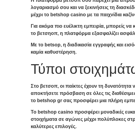
Η πλατφόρμα βετσοπ σου παρέχει μια απρόσκ
λογαριασμό σου και να ξεκινήσεις τη διασκέδ
μέχρι το betshop casino με τα παιχνίδια καζίν
Για ακόμα πιο ευέλικτη εμπειρία, μπορείς να 
το βετσηοπ, η πλατφόρμα εξασφαλίζει ασφάλει
Με το betsop, η διαδικασία εγγραφής και ει
καμία καθυστέρηση.
Τύποι στοιχημάτ
Στο βετσοπ, οι παίκτες έχουν τη δυνατότητα
αποκτήσετε πρόσβαση σε όλες τις διαθέσιμες
το betshop gr σας προσφέρει μια πλήρη εμπε
Το betshop casino προσφέρει μοναδικές ευκα
στοιχήματα σε αγώνες μέχρι πολύπλοκες στρατ
καλύτερες επιλογές.