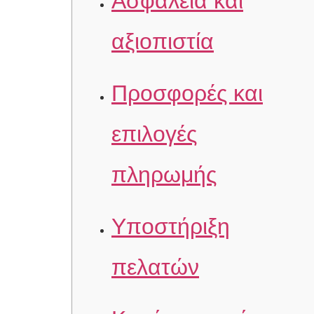
Ασφάλεια και
αξιοπιστία
Προσφορές και
επιλογές
πληρωμής
Υποστήριξη
πελατών