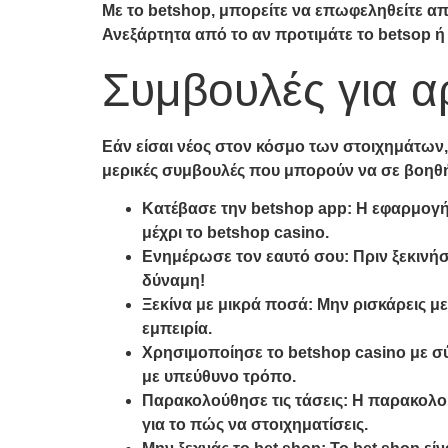
Με το betshop, μπορείτε να επωφεληθείτε απ
Ανεξάρτητα από το αν προτιμάτε το betsop ή τ
Συμβουλές για α
Εάν είσαι νέος στον κόσμο των στοιχημάτων, ε
μερικές συμβουλές που μπορούν να σε βοηθ
Κατέβασε την betshop app: Η εφαρμογή 
μέχρι το betshop casino.
Ενημέρωσε τον εαυτό σου: Πριν ξεκινήσε
δύναμη!
Ξεκίνα με μικρά ποσά: Μην ρισκάρεις με
εμπειρία.
Χρησιμοποίησε το betshop casino με σύ
με υπεύθυνο τρόπο.
Παρακολούθησε τις τάσεις: Η παρακολ
για το πώς να στοιχηματίσεις.