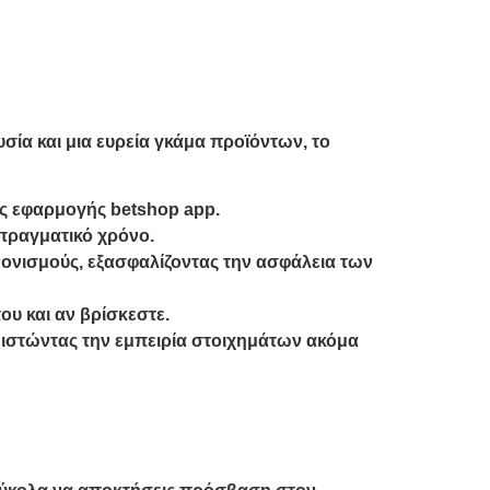
ία και μια ευρεία γκάμα προϊόντων, το
ης εφαρμογής betshop app.
 πραγματικό χρόνο.
νονισμούς, εξασφαλίζοντας την ασφάλεια των
ου και αν βρίσκεστε.
θιστώντας την εμπειρία στοιχημάτων ακόμα