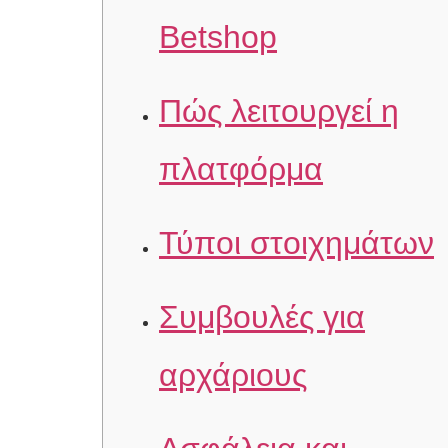
Betshop
Πώς λειτουργεί η
πλατφόρμα
Τύποι στοιχημάτων
Συμβουλές για
αρχάριους