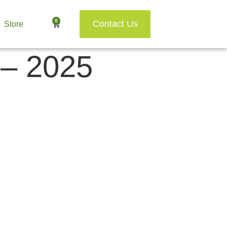
0
Contact Us
Store
– ​2025