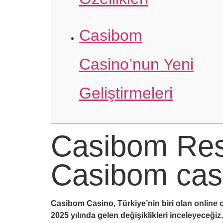
Casibom
Casino’nun Yeni
Geliştirmeleri
Casibom Resm
Casibom cas
Casibom Casino, Türkiye’nin biri olan online o
2025 yılında gelen değişiklikleri inceleyeceğiz.