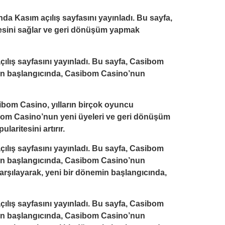
da Kasım açılış sayfasını yayınladı. Bu sayfa,
lmesini sağlar ve geri dönüşüm yapmak
çılış sayfasını yayınladı. Bu sayfa, Casibom
emin başlangıcında, Casibom Casino’nun
bom Casino, yılların birçok oyuncu
sibom Casino’nun yeni üyeleri ve geri dönüşüm
aritesini artırır.
çılış sayfasını yayınladı. Bu sayfa, Casibom
emin başlangıcında, Casibom Casino’nun
karşılayarak, yeni bir dönemin başlangıcında,
çılış sayfasını yayınladı. Bu sayfa, Casibom
emin başlangıcında, Casibom Casino’nun