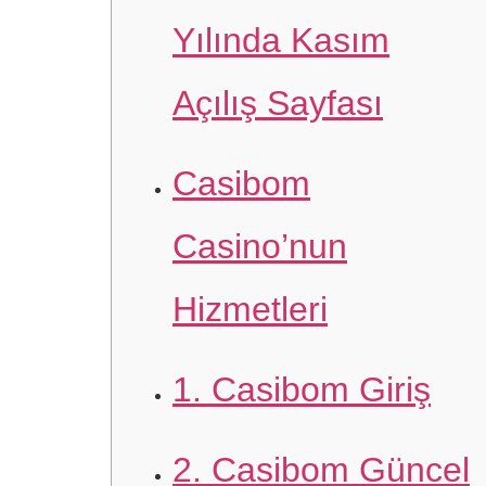
Yılında Kasım
Açılış Sayfası
Casibom
Casino’nun
Hizmetleri
1. Casibom Giriş
2. Casibom Güncel