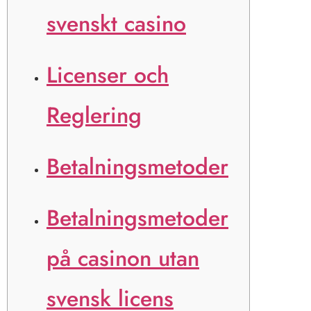
svenskt casino
Licenser och
Reglering
Betalningsmetoder
Betalningsmetoder
på casinon utan
svensk licens