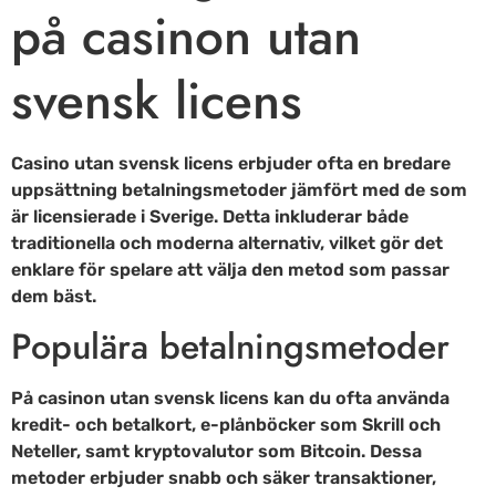
på casinon utan
svensk licens
Casino utan svensk licens erbjuder ofta en bredare
uppsättning betalningsmetoder jämfört med de som
är licensierade i Sverige. Detta inkluderar både
traditionella och moderna alternativ, vilket gör det
enklare för spelare att välja den metod som passar
dem bäst.
Populära betalningsmetoder
På casinon utan svensk licens kan du ofta använda
kredit- och betalkort, e-plånböcker som Skrill och
Neteller, samt kryptovalutor som Bitcoin. Dessa
metoder erbjuder snabb och säker transaktioner,