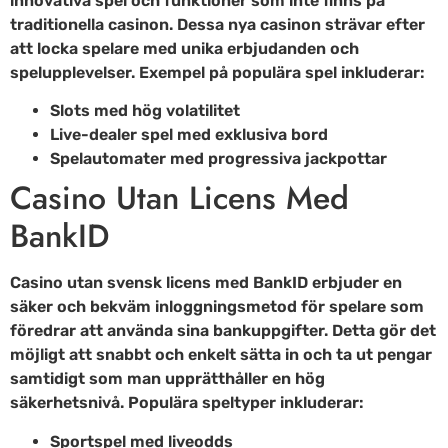
innovativa spel och funktioner som inte finns på
traditionella casinon. Dessa nya casinon strävar efter
att locka spelare med unika erbjudanden och
spelupplevelser. Exempel på populära spel inkluderar:
Slots med hög volatilitet
Live-dealer spel med exklusiva bord
Spelautomater med progressiva jackpottar
Casino Utan Licens Med
BankID
Casino utan svensk licens med BankID erbjuder en
säker och bekväm inloggningsmetod för spelare som
föredrar att använda sina bankuppgifter. Detta gör det
möjligt att snabbt och enkelt sätta in och ta ut pengar
samtidigt som man upprätthåller en hög
säkerhetsnivå. Populära speltyper inkluderar:
Sportspel med liveodds