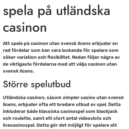
spela på utländska
casinon
Att spela på casinon utan svensk licens erbjuder en
rad fördelar som kan vara lockande för spelare som
söker variation och flexibilitet. Nedan följer några av
de viktigaste fördelarna med att välja casinon utan
svensk licens.
Större spelutbud
Utländska casinon, såsom zimpler casino utan svensk
licens, erbjuder ofta ett bredare utbud av spel. Detta
inkluderar både klassiska casinospel som blackjack
och roulette, samt ett stort antal videoslots och
livecasinospel. Detta gör det möjligt för spelare att