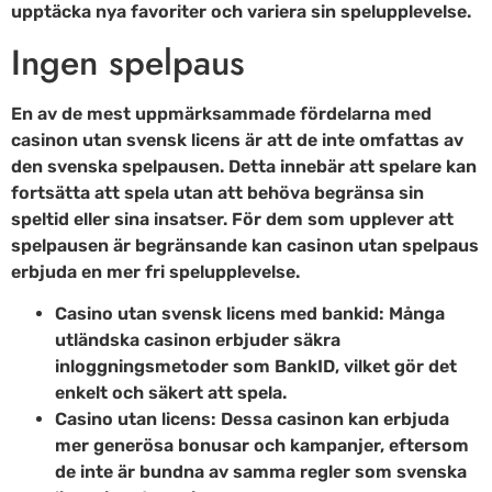
upptäcka nya favoriter och variera sin spelupplevelse.
Ingen spelpaus
En av de mest uppmärksammade fördelarna med
casinon utan svensk licens är att de inte omfattas av
den svenska spelpausen. Detta innebär att spelare kan
fortsätta att spela utan att behöva begränsa sin
speltid eller sina insatser. För dem som upplever att
spelpausen är begränsande kan casinon utan spelpaus
erbjuda en mer fri spelupplevelse.
Casino utan svensk licens med bankid: Många
utländska casinon erbjuder säkra
inloggningsmetoder som BankID, vilket gör det
enkelt och säkert att spela.
Casino utan licens: Dessa casinon kan erbjuda
mer generösa bonusar och kampanjer, eftersom
de inte är bundna av samma regler som svenska