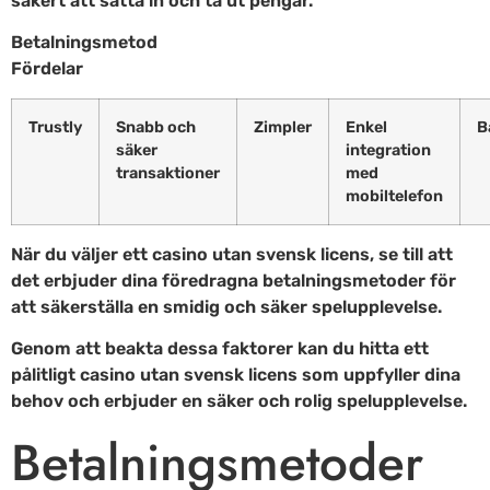
säkert att sätta in och ta ut pengar.
Betalningsmetod
Fördelar
Trustly
Snabb och
Zimpler
Enkel
B
säker
integration
transaktioner
med
mobiltelefon
När du väljer ett casino utan svensk licens, se till att
det erbjuder dina föredragna betalningsmetoder för
att säkerställa en smidig och säker spelupplevelse.
Genom att beakta dessa faktorer kan du hitta ett
pålitligt casino utan svensk licens som uppfyller dina
behov och erbjuder en säker och rolig spelupplevelse.
Betalningsmetoder