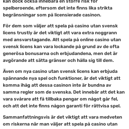
kan dock också innebära en större risk för
spelberoende, eftersom det inte finns lika strikta
begränsningar som på licensierade casinon.
För dem som väljer att spela på casino utan svensk
licens trustly är det viktigt att vara extra noggrann
med ansvarstagande. Att spela på online casino utan
svensk licens kan vara lockande på grund av de ofta
generösa bonusarna och erbjudandena, men det är
avgörande att sätta gränser och hålla sig till dem.
Även om nya casino utan svensk licens kan erbjuda
spännande nya spel och funktioner, är det viktigt att
komma ihåg att dessa casinon inte är bundna av
samma regler som de svenska. Det innebär att det kan
vara svårare att få tillbaka pengar om något går fel,
och att det inte finns någon garanti för rättvisa spel.
Sammanfattningsvis är det viktigt att vara medveten
om riskerna när man väljer att spela på casino utan