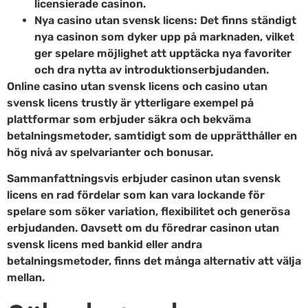
licensierade casinon.
Nya casino utan svensk licens: Det finns ständigt
nya casinon som dyker upp på marknaden, vilket
ger spelare möjlighet att upptäcka nya favoriter
och dra nytta av introduktionserbjudanden.
Online casino utan svensk licens och casino utan
svensk licens trustly är ytterligare exempel på
plattformar som erbjuder säkra och bekväma
betalningsmetoder, samtidigt som de upprätthåller en
hög nivå av spelvarianter och bonusar.
Sammanfattningsvis erbjuder casinon utan svensk
licens en rad fördelar som kan vara lockande för
spelare som söker variation, flexibilitet och generösa
erbjudanden. Oavsett om du föredrar casinon utan
svensk licens med bankid eller andra
betalningsmetoder, finns det många alternativ att välja
mellan.