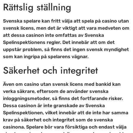
Rättslig ställning
Svenska spelare kan fritt välja att spela på casino utan
svensk licens, men det är viktigt att vara medveten om
att dessa casinon inte omfattas av Svenska
Spelinspektionens regler. Det innebär att om det
uppstår problem, så finns det ingen svensk myndighet
som kan ingripa på spelarens vägnar.
Säkerhet och integritet
Även om casino utan svensk licens med bankid kan
verka säkrare, eftersom de använder svenska
inloggningsmetoder, så finns det fortfarande risker.
Dessa casinon är inte granskade av Svenska
Spelinspektionen, vilket innebär att de inte har samma
krav på säkerhet och integritet som de svenska
casinona. Spelare bör vara försiktiga och endast välja