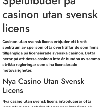
Spelutbudet på
casinon utan svensk
licens
Casinon utan svensk licens erbjuder ett brett
spektrum av spel som ofta överträffar de som finns
tillgängliga på licensierade svenska casinon. Detta
beror på att dessa casinon inte är bundna av samma
strikta regleringar som sina licensierade
motsvarigheter.
Nya Casino Utan Svensk
Licens
Nya casino utan svensk licens introducerar ofta