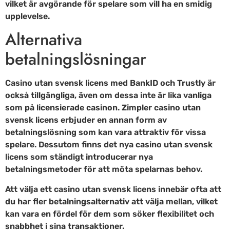
vilket är avgörande för spelare som vill ha en smidig
upplevelse.
Alternativa
betalningslösningar
Casino utan svensk licens med BankID och Trustly är
också tillgängliga, även om dessa inte är lika vanliga
som på licensierade casinon. Zimpler casino utan
svensk licens erbjuder en annan form av
betalningslösning som kan vara attraktiv för vissa
spelare. Dessutom finns det nya casino utan svensk
licens som ständigt introducerar nya
betalningsmetoder för att möta spelarnas behov.
Att välja ett casino utan svensk licens innebär ofta att
du har fler betalningsalternativ att välja mellan, vilket
kan vara en fördel för dem som söker flexibilitet och
snabbhet i sina transaktioner.