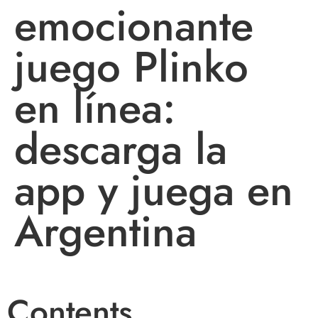
emocionante
juego Plinko
en línea:
descarga la
app y juega en
Argentina
Contents