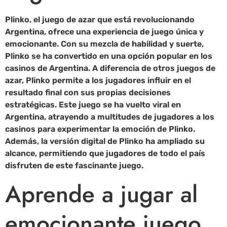
Plinko, el juego de azar que está revolucionando
Argentina, ofrece una experiencia de juego única y
emocionante. Con su mezcla de habilidad y suerte,
Plinko se ha convertido en una opción popular en los
casinos de Argentina. A diferencia de otros juegos de
azar, Plinko permite a los jugadores influir en el
resultado final con sus propias decisiones
estratégicas. Este juego se ha vuelto viral en
Argentina, atrayendo a multitudes de jugadores a los
casinos para experimentar la emoción de Plinko.
Además, la versión digital de Plinko ha ampliado su
alcance, permitiendo que jugadores de todo el país
disfruten de este fascinante juego.
Aprende a jugar al
emocionante juego