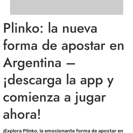
Plinko: la nueva
forma de apostar en
Argentina –
¡descarga la app y
comienza a jugar
ahora!
¡Explora Plinko, la emocionante forma de apostar en