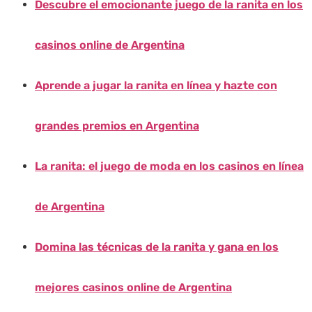
Descubre el emocionante juego de la ranita en los
casinos online de Argentina
Aprende a jugar la ranita en línea y hazte con
grandes premios en Argentina
La ranita: el juego de moda en los casinos en línea
de Argentina
Domina las técnicas de la ranita y gana en los
mejores casinos online de Argentina