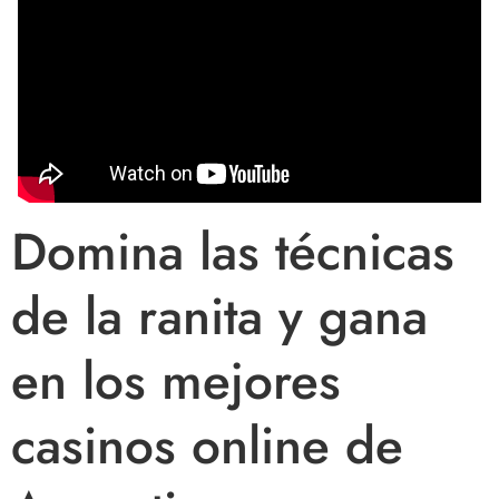
Domina las técnicas
de la ranita y gana
en los mejores
casinos online de