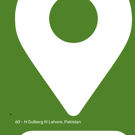
60 - H Gulberg III Lahore, Pakistan