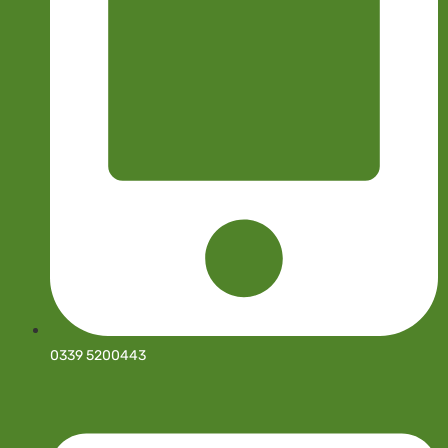
0339 5200443