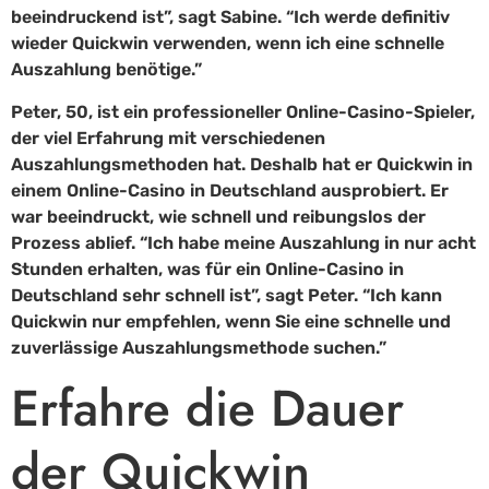
beeindruckend ist”, sagt Sabine. “Ich werde definitiv
wieder Quickwin verwenden, wenn ich eine schnelle
Auszahlung benötige.”
Peter, 50, ist ein professioneller Online-Casino-Spieler,
der viel Erfahrung mit verschiedenen
Auszahlungsmethoden hat. Deshalb hat er Quickwin in
einem Online-Casino in Deutschland ausprobiert. Er
war beeindruckt, wie schnell und reibungslos der
Prozess ablief. “Ich habe meine Auszahlung in nur acht
Stunden erhalten, was für ein Online-Casino in
Deutschland sehr schnell ist”, sagt Peter. “Ich kann
Quickwin nur empfehlen, wenn Sie eine schnelle und
zuverlässige Auszahlungsmethode suchen.”
Erfahre die Dauer
der Quickwin