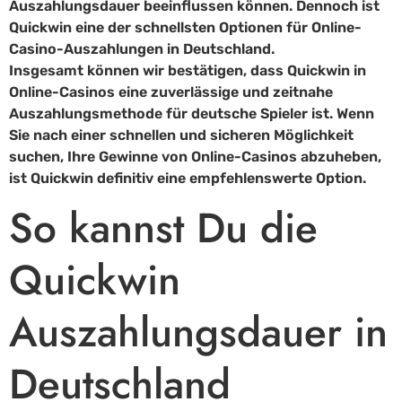
Auszahlungsdauer beeinflussen können. Dennoch ist
Quickwin eine der schnellsten Optionen für Online-
Casino-Auszahlungen in Deutschland.
Insgesamt können wir bestätigen, dass Quickwin in
Online-Casinos eine zuverlässige und zeitnahe
Auszahlungsmethode für deutsche Spieler ist. Wenn
Sie nach einer schnellen und sicheren Möglichkeit
suchen, Ihre Gewinne von Online-Casinos abzuheben,
ist Quickwin definitiv eine empfehlenswerte Option.
So kannst Du die
Quickwin
Auszahlungsdauer in
Deutschland