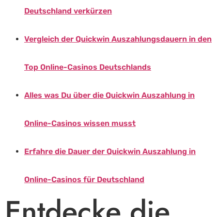
Deutschland verkürzen
Vergleich der Quickwin Auszahlungsdauern in den
Top Online-Casinos Deutschlands
Alles was Du über die Quickwin Auszahlung in
Online-Casinos wissen musst
Erfahre die Dauer der Quickwin Auszahlung in
Online-Casinos für Deutschland
Entdecke die