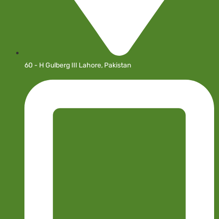
60 - H Gulberg III Lahore, Pakistan