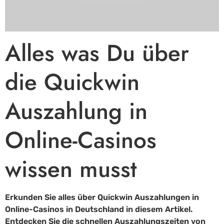
Alles was Du über
die Quickwin
Auszahlung in
Online-Casinos
wissen musst
Erkunden Sie alles über Quickwin Auszahlungen in
Online-Casinos in Deutschland in diesem Artikel.
Entdecken Sie die schnellen Auszahlungszeiten von