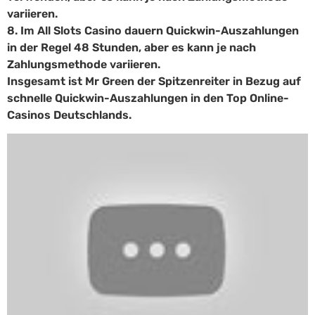
variieren.
8. Im All Slots Casino dauern Quickwin-Auszahlungen
in der Regel 48 Stunden, aber es kann je nach
Zahlungsmethode variieren.
Insgesamt ist Mr Green der Spitzenreiter in Bezug auf
schnelle Quickwin-Auszahlungen in den Top Online-
Casinos Deutschlands.