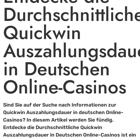
Durchschnittlich
Quickwin
Auszahlungsdau
in Deutschen
Online-Casinos
Sind Sie auf der Suche nach Informationen zur
Quickwin Auszahlungsdauer in deutschen Online-
Casinos? In diesem Artikel werden Sie fündig.
Entdecke die Durchschnittliche Quickwin
Auszahlungsdauer in Deutschen Online-Casinos ist ein