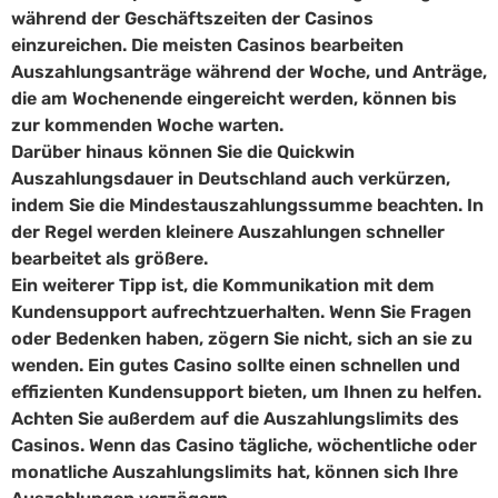
während der Geschäftszeiten der Casinos
einzureichen. Die meisten Casinos bearbeiten
Auszahlungsanträge während der Woche, und Anträge,
die am Wochenende eingereicht werden, können bis
zur kommenden Woche warten.
Darüber hinaus können Sie die Quickwin
Auszahlungsdauer in Deutschland auch verkürzen,
indem Sie die Mindestauszahlungssumme beachten. In
der Regel werden kleinere Auszahlungen schneller
bearbeitet als größere.
Ein weiterer Tipp ist, die Kommunikation mit dem
Kundensupport aufrechtzuerhalten. Wenn Sie Fragen
oder Bedenken haben, zögern Sie nicht, sich an sie zu
wenden. Ein gutes Casino sollte einen schnellen und
effizienten Kundensupport bieten, um Ihnen zu helfen.
Achten Sie außerdem auf die Auszahlungslimits des
Casinos. Wenn das Casino tägliche, wöchentliche oder
monatliche Auszahlungslimits hat, können sich Ihre