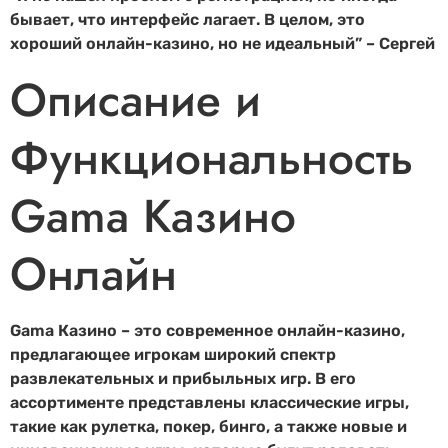
бывает, что интерфейс лагает. В целом, это
хороший онлайн-казино, но не идеальный” – Сергей
Описание и
Функциональность
Gama Казино
Онлайн
Gama Казино – это современное онлайн-казино,
предлагающее игрокам широкий спектр
развлекательных и прибыльных игр. В его
ассортименте представлены классические игры,
такие как рулетка, покер, бинго, а также новые и