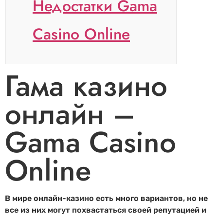
Недостатки Gama
Casino Online
Гама казино
онлайн –
Gama Casino
Online
В мире онлайн-казино есть много вариантов, но не
все из них могут похвастаться своей репутацией и