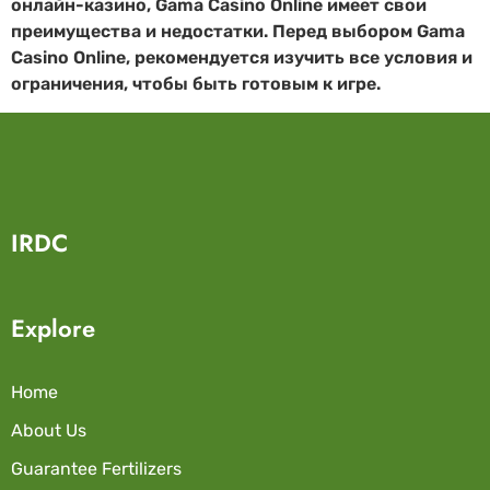
онлайн-казино, Gama Casino Online имеет свои
преимущества и недостатки. Перед выбором Gama
Casino Online, рекомендуется изучить все условия и
ограничения, чтобы быть готовым к игре.
IRDC
Explore
Home
About Us
Guarantee Fertilizers