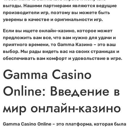
выгоды. Нашими партнерами являются ведущие
производители игр, поэтому вы можете быть
уверены в качестве и оригинальности игр.
Если вы ищете онлайн-казино, которое может
предложить вам все, что вам нужно для удачи и
приятного времени, то Gamma Казино – это ваш
выбор. Мы рады видеть вас на своих страницах и
обеспечивать вам комфорт и удовольствие в игре.
Gamma Casino
Online: Введение в
мир онлайн-казино
Gamma Casino Online – это платформа, которая была