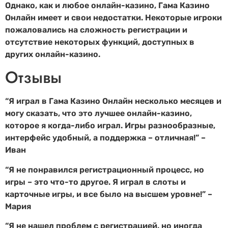
Однако, как и любое онлайн-казино, Гама Казино
Онлайн имеет и свои недостатки. Некоторые игроки
пожаловались на сложность регистрации и
отсутствие некоторых функций, доступных в
других онлайн-казино.
Отзывы
“Я играл в Гама Казино Онлайн несколько месяцев и
могу сказать, что это лучшее онлайн-казино,
которое я когда-либо играл. Игры разнообразные,
интерфейс удобный, а поддержка – отличная!” –
Иван
“Я не понравился регистрационный процесс, но
игры – это что-то другое. Я играл в слоты и
карточные игры, и все было на высшем уровне!” –
Мария
“Я не нашел проблем с регистрацией, но иногда