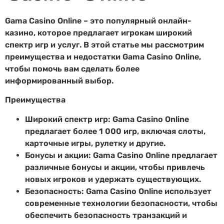
Gama Casino Online – это популярный онлайн-
казино, которое предлагает игрокам широкий
спектр игр и услуг. В этой статье мы рассмотрим
преимущества и недостатки Gama Casino Online,
чтобы помочь вам сделать более
информированный выбор.
Преимущества
Широкий спектр игр: Gama Casino Online
предлагает более 1 000 игр, включая слоты,
карточные игры, рулетку и другие.
Бонусы и акции: Gama Casino Online предлагает
различные бонусы и акции, чтобы привлечь
новых игроков и удержать существующих.
Безопасность: Gama Casino Online использует
современные технологии безопасности, чтобы
обеспечить безопасность транзакций и