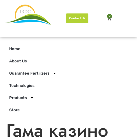
0
Contact Us
Home
About Us
Guarantee Fertilizers
Technologies
Products
Store
Гама казино