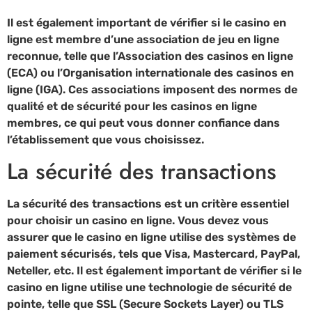
Il est également important de vérifier si le casino en
ligne est membre d’une association de jeu en ligne
reconnue, telle que l’Association des casinos en ligne
(ECA) ou l’Organisation internationale des casinos en
ligne (IGA). Ces associations imposent des normes de
qualité et de sécurité pour les casinos en ligne
membres, ce qui peut vous donner confiance dans
l’établissement que vous choisissez.
La sécurité des transactions
La sécurité des transactions est un critère essentiel
pour choisir un casino en ligne. Vous devez vous
assurer que le casino en ligne utilise des systèmes de
paiement sécurisés, tels que Visa, Mastercard, PayPal,
Neteller, etc. Il est également important de vérifier si le
casino en ligne utilise une technologie de sécurité de
pointe, telle que SSL (Secure Sockets Layer) ou TLS