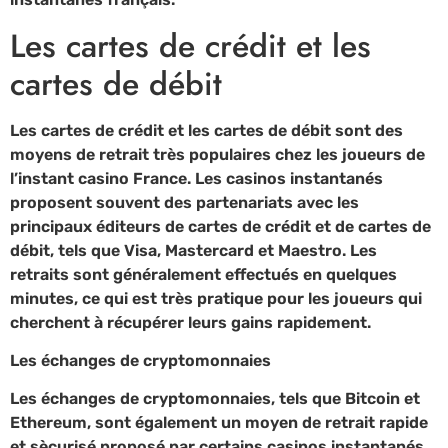
Les cartes de crédit et les
cartes de débit
Les cartes de crédit et les cartes de débit sont des
moyens de retrait très populaires chez les joueurs de
l’instant casino France. Les casinos instantanés
proposent souvent des partenariats avec les
principaux éditeurs de cartes de crédit et de cartes de
débit, tels que Visa, Mastercard et Maestro. Les
retraits sont généralement effectués en quelques
minutes, ce qui est très pratique pour les joueurs qui
cherchent à récupérer leurs gains rapidement.
Les échanges de cryptomonnaies
Les échanges de cryptomonnaies, tels que Bitcoin et
Ethereum, sont également un moyen de retrait rapide
et sècurisé proposé par certains casinos instantanés