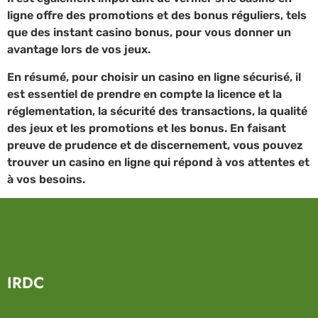
ligne offre des promotions et des bonus réguliers, tels
que des instant casino bonus, pour vous donner un
avantage lors de vos jeux.
En résumé, pour choisir un casino en ligne sécurisé, il
est essentiel de prendre en compte la licence et la
réglementation, la sécurité des transactions, la qualité
des jeux et les promotions et les bonus. En faisant
preuve de prudence et de discernement, vous pouvez
trouver un casino en ligne qui répond à vos attentes et
à vos besoins.
IRDC