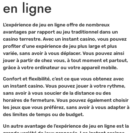
en ligne
L’expérience de jeu en ligne offre de nombreux
avantages par rapport au jeu traditionnel dans un
casino terrestre. Avec un instant casino, vous pouvez
profiter d’une expérience de jeu plus large et plus
variée, sans avoir à vous déplacer. Vous pouvez ainsi
jouer à partir de chez vous, à tout moment et partout,
grâce à votre ordinateur ou votre appareil mobile.
Confort et flexibilité, c’est ce que vous obtenez avec
un instant casino. Vous pouvez jouer à votre rythme,
sans avoir à vous soucier de la distance ou des
horaires de fermeture. Vous pouvez également choisir
les jeux que vous préférez, sans avoir à vous adapter à
des limites de temps ou de budget.
Un autre avantage de l’expérience de jeu en ligne est la