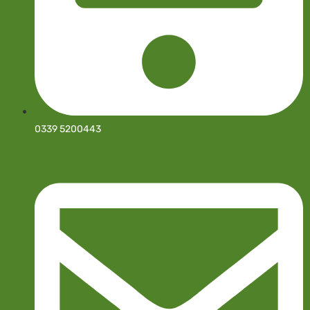
0339 5200443