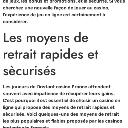
de jeux, les bonus et promotions, et la sécurité. Si vous
cherchez une nouvelle façon de jouer au casino,
l’expérience de jeu en ligne est certainement à
considérer.
Les moyens de
retrait rapides et
sècurisés
Les joueurs de l’instant casino France attendent
souvent avec impatience de récupérer leurs gains.
C’est pourquoi il est essentiel de choisir un casino en
ligne qui propose des moyens de retrait rapides et
sècurisés. Voici quelques-uns des moyens de retrait
les plus populaires et fiables proposés par les casinos
instantanés français.