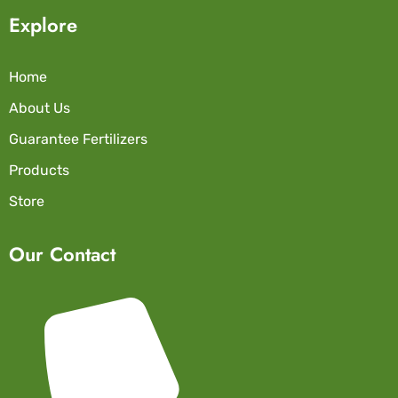
Explore
Home
About Us
Guarantee Fertilizers
Products
Store
Our Contact