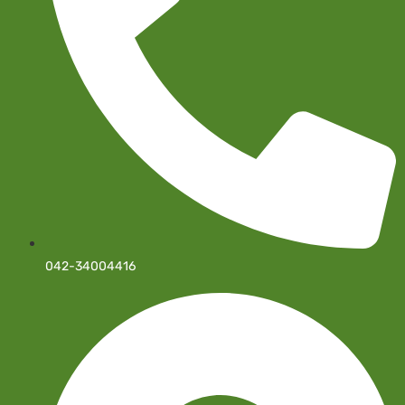
042-34004416