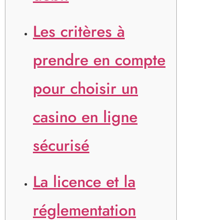
Les critères à
prendre en compte
pour choisir un
casino en ligne
sécurisé
La licence et la
réglementation