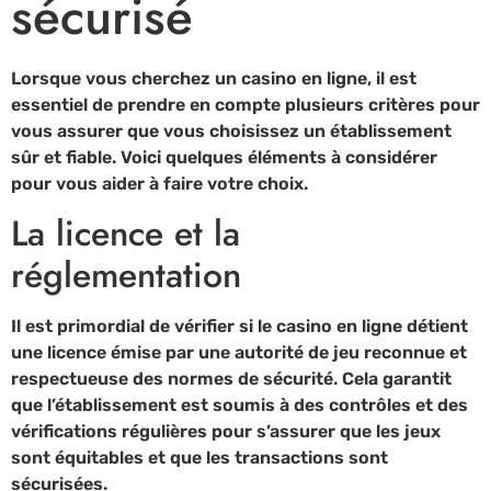
sécurisé
Lorsque vous cherchez un casino en ligne, il est
essentiel de prendre en compte plusieurs critères pour
vous assurer que vous choisissez un établissement
sûr et fiable. Voici quelques éléments à considérer
pour vous aider à faire votre choix.
La licence et la
réglementation
Il est primordial de vérifier si le casino en ligne détient
une licence émise par une autorité de jeu reconnue et
respectueuse des normes de sécurité. Cela garantit
que l’établissement est soumis à des contrôles et des
vérifications régulières pour s’assurer que les jeux
sont équitables et que les transactions sont
sécurisées.