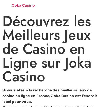
Joka Casino
Découvrez les
Meilleurs Jeux
de Casino en
Ligne sur Joka
Casino
Si vous êtes à la recherche des meilleurs jeux de
casino en ligne en France, Joka Casino est l’endroit
idéal pour vous.