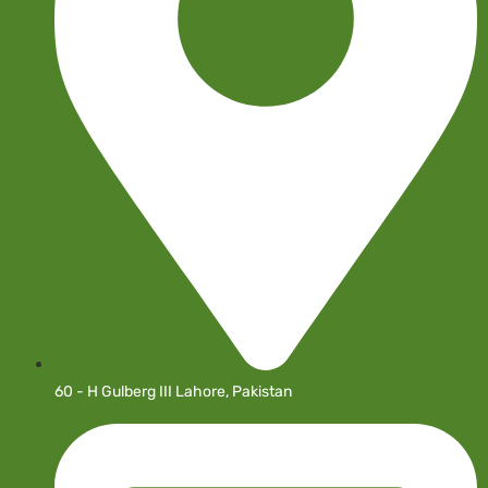
60 - H Gulberg III Lahore, Pakistan