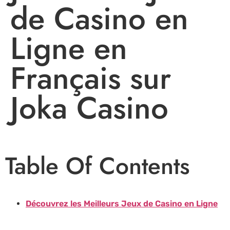
de Casino en
Ligne en
Français sur
Joka Casino
Table Of Contents
Découvrez les Meilleurs Jeux de Casino en Ligne