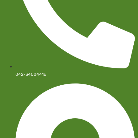
042-34004416