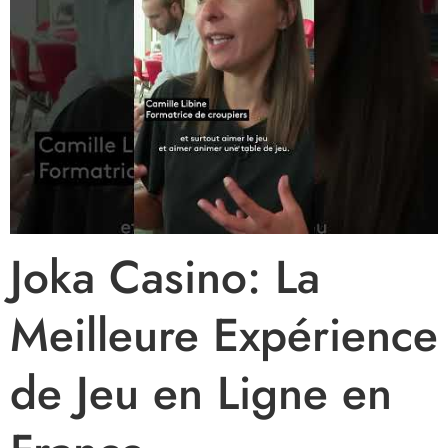
Joka Casino: La
Meilleure Expérience
de Jeu en Ligne en