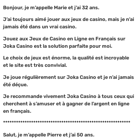
Bonjour, je m’appelle Marie et j’ai 32 ans.
J’ai toujours aimé jouer aux jeux de casino, mais je n’ai
jamais été dans un vrai casino.
Jouez aux Jeux de Casino en Ligne en Français sur
Joka Casino est la solution parfaite pour moi.
Le choix de jeux est énorme, la qualité est incroyable
et le site est très convivial.
Je joue régulièrement sur Joka Casino et je n’ai jamais
été déçue.
Je recommande vivement Joka Casino à tous ceux qui
cherchent à s’amuser et à gagner de l’argent en ligne
en français.
***********************************************************
Salut, je m’appelle Pierre et j’ai 50 ans.