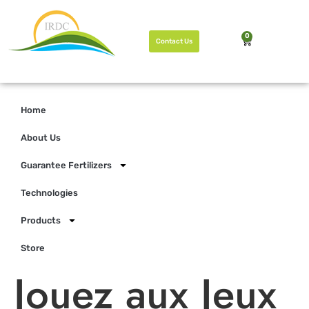
0
Contact Us
Home
About Us
Guarantee Fertilizers
Technologies
Products
Store
Jouez aux Jeux