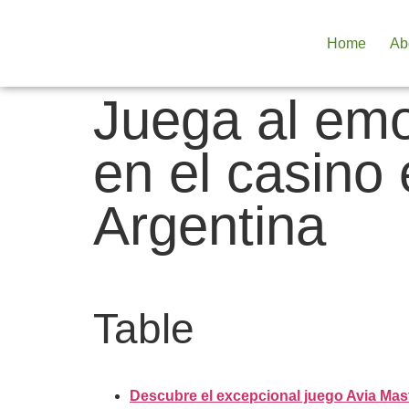
Home
Ab
Juega al emo
en el casino 
Argentina
Table
Descubre el excepcional juego Avia Mast