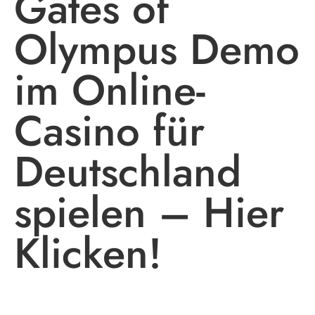
Gates of
Olympus Demo
im Online-
Casino für
Deutschland
spielen – Hier
Klicken!