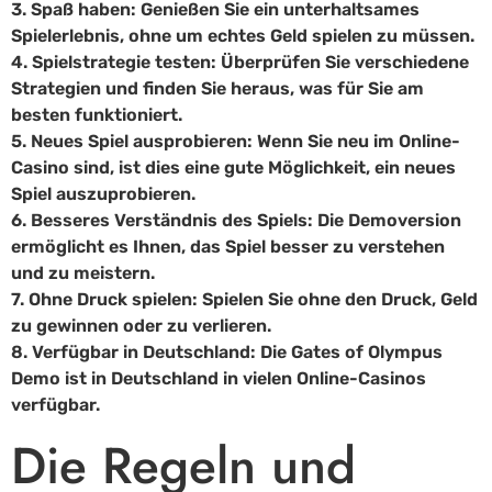
3. Spaß haben: Genießen Sie ein unterhaltsames
Spielerlebnis, ohne um echtes Geld spielen zu müssen.
4. Spielstrategie testen: Überprüfen Sie verschiedene
Strategien und finden Sie heraus, was für Sie am
besten funktioniert.
5. Neues Spiel ausprobieren: Wenn Sie neu im Online-
Casino sind, ist dies eine gute Möglichkeit, ein neues
Spiel auszuprobieren.
6. Besseres Verständnis des Spiels: Die Demoversion
ermöglicht es Ihnen, das Spiel besser zu verstehen
und zu meistern.
7. Ohne Druck spielen: Spielen Sie ohne den Druck, Geld
zu gewinnen oder zu verlieren.
8. Verfügbar in Deutschland: Die Gates of Olympus
Demo ist in Deutschland in vielen Online-Casinos
verfügbar.
Die Regeln und