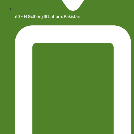
60 - H Gulberg III Lahore, Pakistan