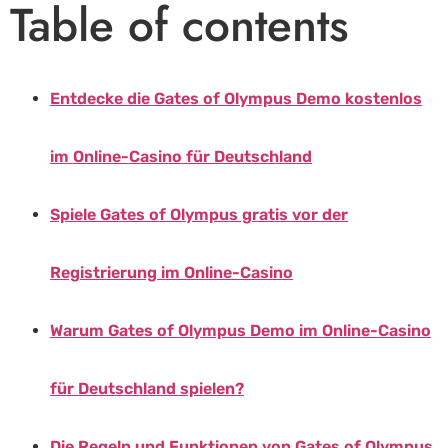
Table of contents
Entdecke die Gates of Olympus Demo kostenlos
im Online-Casino für Deutschland
Spiele Gates of Olympus gratis vor der
Registrierung im Online-Casino
Warum Gates of Olympus Demo im Online-Casino
für Deutschland spielen?
Die Regeln und Funktionen von Gates of Olympus