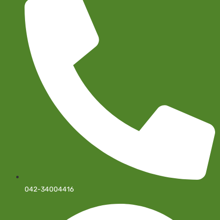
042-34004416