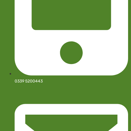
0339 5200443