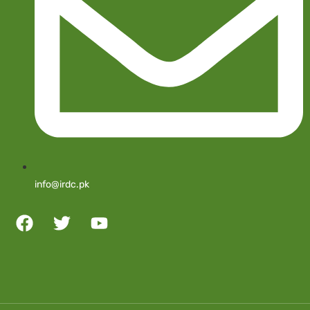
info@irdc.pk