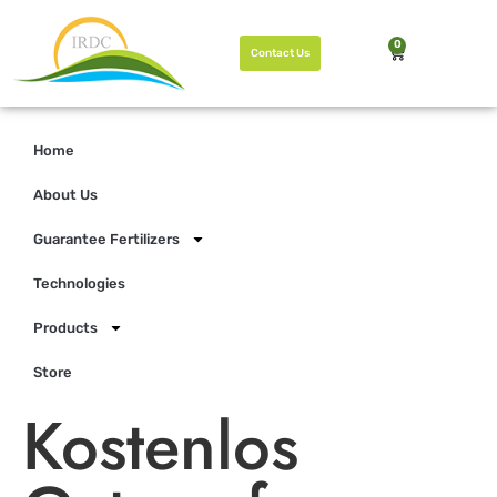
0
Contact Us
Home
About Us
Guarantee Fertilizers
Technologies
Products
Store
Kostenlos