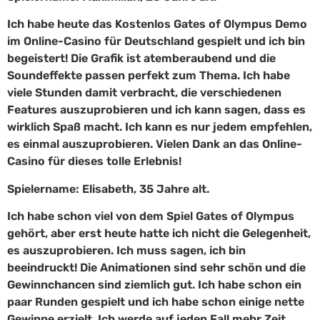
Ich habe heute das Kostenlos Gates of Olympus Demo
im Online-Casino für Deutschland gespielt und ich bin
begeistert! Die Grafik ist atemberaubend und die
Soundeffekte passen perfekt zum Thema. Ich habe
viele Stunden damit verbracht, die verschiedenen
Features auszuprobieren und ich kann sagen, dass es
wirklich Spaß macht. Ich kann es nur jedem empfehlen,
es einmal auszuprobieren. Vielen Dank an das Online-
Casino für dieses tolle Erlebnis!
Spielername: Elisabeth, 35 Jahre alt.
Ich habe schon viel von dem Spiel Gates of Olympus
gehört, aber erst heute hatte ich nicht die Gelegenheit,
es auszuprobieren. Ich muss sagen, ich bin
beeindruckt! Die Animationen sind sehr schön und die
Gewinnchancen sind ziemlich gut. Ich habe schon ein
paar Runden gespielt und ich habe schon einige nette
Gewinne erzielt. Ich werde auf jeden Fall mehr Zeit