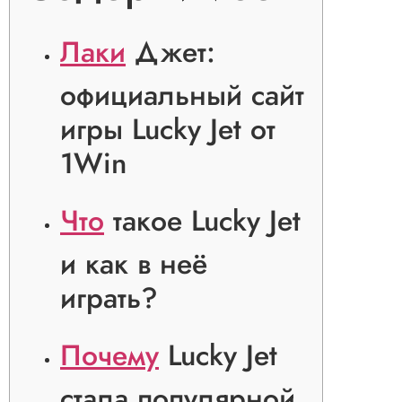
Лаки
Джет:
официальный сайт
игры Lucky Jet от
1Win
Что
такое Lucky Jet
и как в неё
играть?
Почему
Lucky Jet
стала популярной