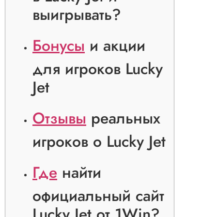
выигрывать?
Бонусы
и акции
для игроков Lucky
Jet
Отзывы
реальных
игроков о Lucky Jet
Где
найти
официальный сайт
Lucky Jet от 1Win?