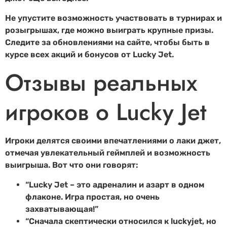
Не упустите возможность участвовать в турнирах и
розыгрышах, где можно выиграть крупные призы.
Следите за обновлениями на сайте, чтобы быть в
курсе всех акций и бонусов от Lucky Jet.
Отзывы реальных
игроков о Lucky Jet
Игроки делятся своими впечатлениями о лаки джет,
отмечая увлекательный геймплей и возможность
выигрыша. Вот что они говорят:
“Lucky Jet – это адреналин и азарт в одном
флаконе. Игра простая, но очень
захватывающая!”
“Сначала скептически относился к luckyjet, но