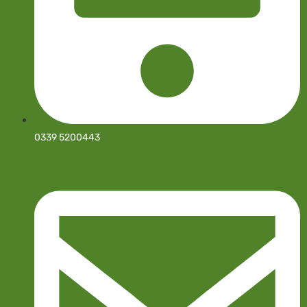
0339 5200443