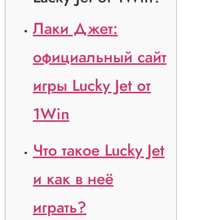
Лаки Джет:
официальный сайт
игры Lucky Jet от
1Win
Что такое Lucky Jet
и как в неё
играть?