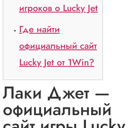
игроков о Lucky Jet
Где найти
официальный сайт
Lucky Jet от 1Win?
Лаки Джет —
официальный
сайт игры Lucky