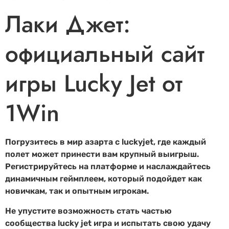
Лаки Джет:
официальный сайт
игры Lucky Jet от
1Win
Погрузитесь в мир азарта с luckyjet, где каждый
полет может принести вам крупный выигрыш.
Регистрируйтесь на платформе и наслаждайтесь
динамичным геймплеем, который подойдет как
новичкам, так и опытным игрокам.
Не упустите возможность стать частью
сообщества lucky jet игра и испытать свою удачу