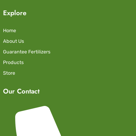
Explore
Home
About Us
Guarantee Fertilizers
Products
Store
Our Contact