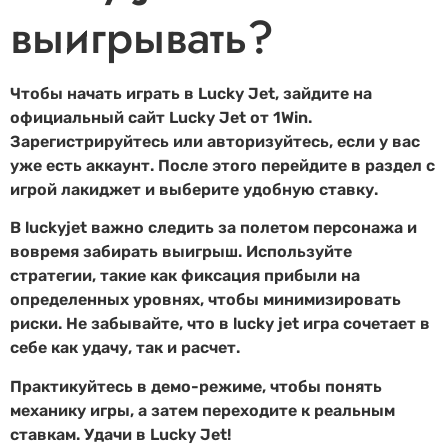
выигрывать?
Чтобы начать играть в Lucky Jet, зайдите на
официальный сайт Lucky Jet от 1Win.
Зарегистрируйтесь или авторизуйтесь, если у вас
уже есть аккаунт. После этого перейдите в раздел с
игрой лакиджет и выберите удобную ставку.
В luckyjet важно следить за полетом персонажа и
вовремя забирать выигрыш. Используйте
стратегии, такие как фиксация прибыли на
определенных уровнях, чтобы минимизировать
риски. Не забывайте, что в lucky jet игра сочетает в
себе как удачу, так и расчет.
Практикуйтесь в демо-режиме, чтобы понять
механику игры, а затем переходите к реальным
ставкам. Удачи в Lucky Jet!