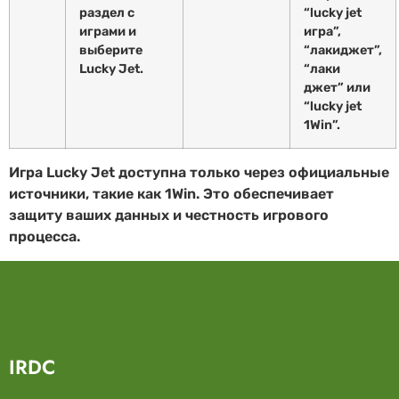
раздел с
“lucky jet
играми и
игра”,
выберите
“лакиджет”,
Lucky Jet.
“лаки
джет” или
“lucky jet
1Win”.
Игра Lucky Jet доступна только через официальные
источники, такие как 1Win. Это обеспечивает
защиту ваших данных и честность игрового
процесса.
IRDC