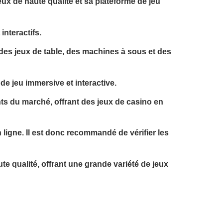
x de haute qualité et sa plateforme de jeu
interactifs.
 des jeux de table, des machines à sous et des
e jeu immersive et interactive.
ts du marché, offrant des jeux de casino en
en ligne. Il est donc recommandé de vérifier les
e qualité, offrant une grande variété de jeux