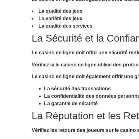
La qualité des jeux
La variété des jeux
La qualité des services
La Sécurité et la Confia
Le casino en ligne doit offrir une sécurité r
Vérifiez si le casino en ligne utilise des prot
Le casino en ligne doit également offrir une g
La sécurité des transactions
La confidentialité des données personne
La garantie de sécurité
La Réputation et les Re
Vérifiez les retours des joueurs sur le casino 