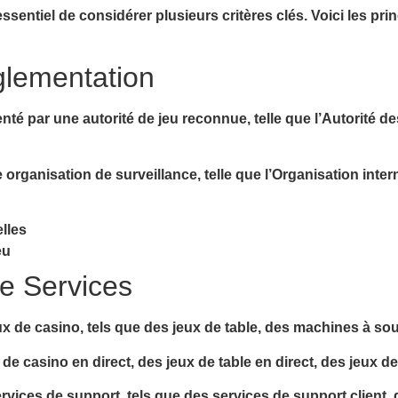
t essentiel de considérer plusieurs critères clés. Voici les
églementation
menté par une autorité de jeu reconnue, telle que l’Autorité
 organisation de surveillance, telle que l’Organisation inter
lles
eu
e Services
eux de casino, tels que des jeux de table, des machines à sou
 de casino en direct, des jeux de table en direct, des jeux de
ervices de support, tels que des services de support client,