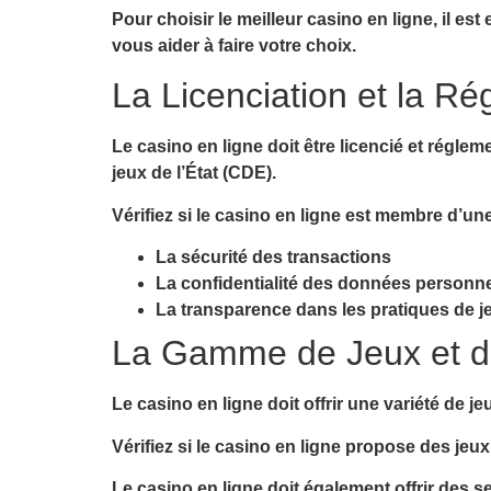
Pour choisir le meilleur casino en ligne, il es
vous aider à faire votre choix.
La Licenciation et la R
Le casino en ligne doit être licencié et régle
jeux de l’État (CDE).
Vérifiez si le casino en ligne est membre d’une
La sécurité des transactions
La confidentialité des données personne
La transparence dans les pratiques de j
La Gamme de Jeux et d
Le casino en ligne doit offrir une variété de j
Vérifiez si le casino en ligne propose des jeux
Le casino en ligne doit également offrir des s