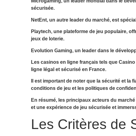
Microgaming, un leader mondial dans le dével
sécurisée.
NetEnt, un autre leader du marché, est spécial
Playtech, une plateforme de jeu populaire, of
jeux de loterie.
Evolution Gaming, un leader dans le développe
Les casinos en ligne français tels que Casino
ligne légal et sécurisé en France.
Il est important de noter que la sécurité et la 
conditions de jeu et les politiques de confide
En résumé, les principaux acteurs du marché d
et une expérience de jeu sécurisée et immerss
Les Critères de 