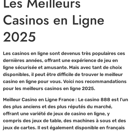
Les Meilleurs
Casinos en Ligne
2025
Les casinos en ligne sont devenus très populaires ces
dernières années, offrant une expérience de jeu en
ligne sécurisée et amusante. Mais avec tant de choix
disponibles, il peut être difficile de trouver le meilleur
casino en ligne pour vous. Voici nos recommandations
pour les meilleurs casinos en ligne 2025.
Meilleur Casino en Ligne France : Le casino 888 est l’un
des plus anciens et des plus réputés du marché,
offrant une variété de jeux de casino en ligne, y
compris des jeux de table, des machines à sous et des
jeux de cartes. Il est également disponible en français