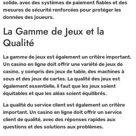
solide, avec des systèmes de paiement fiables et des
mesures de sécurité renforcées pour protéger les
données des joueurs.
La Gamme de Jeux et la
Qualité
La gamme de jeux est également un critère important.
Un casino en ligne doit offrir une variété de jeux de
casino, y compris des jeux de table, des machines à
sous et des jeux de cartes. La qualité des jeux est
également essentielle, il faut que les jeux soient
équitables et que les aléas soient équilibrés.
La qualité du service client est également un critère
important. Un casino en ligne doit offrir un service
client de qualité, avec des réponses rapides aux
questions et des solutions aux problèmes.