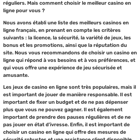
réguliers. Mais comment choisir le meilleur casino en
ligne pour vous ?
Nous avons établi une liste des meilleurs casinos en
ligne français, en prenant en compte les critères
suivants : la licence, la sécurité, la variété de jeux, les
bonus et les promotions, ainsi que la réputation du
site. Nous vous recommandons de choisir un casino en
ligne qui répond à vos besoins et à vos préférences, et
qui vous offre une expérience de jeu sécurisée et
amusante.
Les jeux de casino en ligne sont très populaires, mais il
est important de jouer de manière responsable. Il est
important de fixer un budget et de ne pas dépenser
plus que vous ne pouvez gagner. Il est également
important de prendre des pauses régulières et de ne
pas jouer en état d’ivresse. Enfin, il est important de
choisir un casino en ligne qui offre des mesures de
sécurité robustes et une assistance client disponible