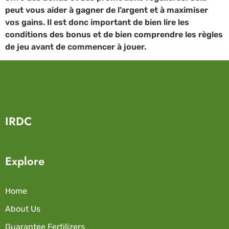
peut vous aider à gagner de l’argent et à maximiser
vos gains. Il est donc important de bien lire les
conditions des bonus et de bien comprendre les règles
de jeu avant de commencer à jouer.
IRDC
Explore
Home
About Us
Guarantee Fertilizers