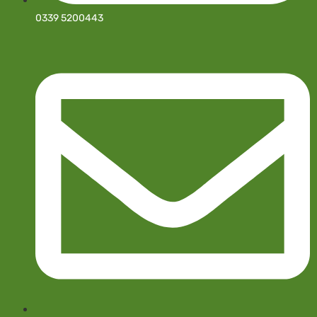
0339 5200443