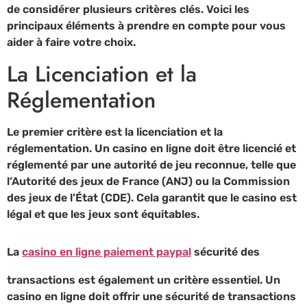
de considérer plusieurs critères clés. Voici les
principaux éléments à prendre en compte pour vous
aider à faire votre choix.
La Licenciation et la
Réglementation
Le premier critère est la licenciation et la
réglementation. Un casino en ligne doit être licencié et
réglementé par une autorité de jeu reconnue, telle que
l’Autorité des jeux de France (ANJ) ou la Commission
des jeux de l’État (CDE). Cela garantit que le casino est
légal et que les jeux sont équitables.
La
casino en ligne paiement paypal
sécurité des
transactions est également un critère essentiel. Un
casino en ligne doit offrir une sécurité de transactions