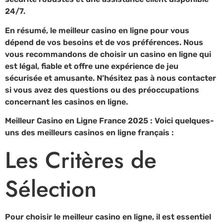
24/7.
En résumé, le meilleur casino en ligne pour vous
dépend de vos besoins et de vos préférences. Nous
vous recommandons de choisir un casino en ligne qui
est légal, fiable et offre une expérience de jeu
sécurisée et amusante. N’hésitez pas à nous contacter
si vous avez des questions ou des préoccupations
concernant les casinos en ligne.
Meilleur Casino en Ligne France 2025 : Voici quelques-
uns des meilleurs casinos en ligne français :
Les Critères de
Sélection
Pour choisir le meilleur casino en ligne, il est essentiel