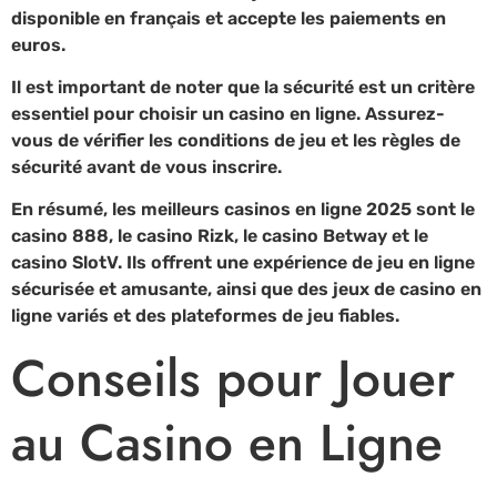
disponible en français et accepte les paiements en
euros.
Il est important de noter que la sécurité est un critère
essentiel pour choisir un casino en ligne. Assurez-
vous de vérifier les conditions de jeu et les règles de
sécurité avant de vous inscrire.
En résumé, les meilleurs casinos en ligne 2025 sont le
casino 888, le casino Rizk, le casino Betway et le
casino SlotV. Ils offrent une expérience de jeu en ligne
sécurisée et amusante, ainsi que des jeux de casino en
ligne variés et des plateformes de jeu fiables.
Conseils pour Jouer
au Casino en Ligne