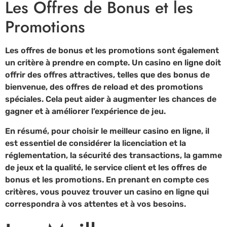
Les Offres de Bonus et les
Promotions
Les offres de bonus et les promotions sont également
un critère à prendre en compte. Un casino en ligne doit
offrir des offres attractives, telles que des bonus de
bienvenue, des offres de reload et des promotions
spéciales. Cela peut aider à augmenter les chances de
gagner et à améliorer l’expérience de jeu.
En résumé, pour choisir le meilleur casino en ligne, il
est essentiel de considérer la licenciation et la
réglementation, la sécurité des transactions, la gamme
de jeux et la qualité, le service client et les offres de
bonus et les promotions. En prenant en compte ces
critères, vous pouvez trouver un casino en ligne qui
correspondra à vos attentes et à vos besoins.