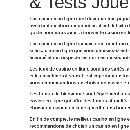
& Tests Joue
Les casinos en ligne sont devenus très popul
avec tant de choix disponibles, il est diffici
guide pour vous aider à trouver le casino en l
Les casinos en ligne français sont nombreux, m
si le casino en ligne que vous choisissez est
licencié et qui respecte les normes de sécurité
Les jeux de casino en ligne sont très variés, 
et les machines à sous. Il est important de tr
vous recommandons de choisir un casino en li
Les bonus de bienvenue sont également un aspe
casino en ligne qui offre des bonus attracti
choisir un casino en ligne qui offre des bon
En fin de compte, le meilleur casino en ligne 
recommandons de choisir un casino en ligne qu