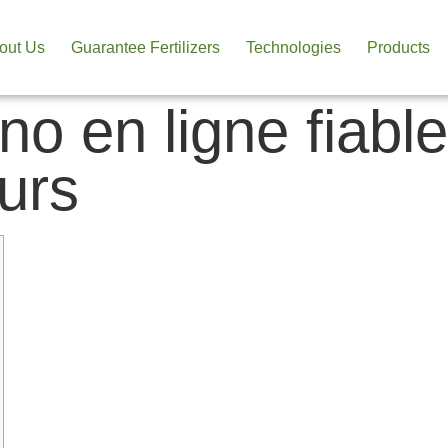
out Us
Guarantee Fertilizers
Technologies
Products
no en ligne fiabl
urs