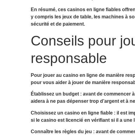
En résumé, ces casinos en ligne fiables offre
y compris les jeux de table, les machines à sou
sécurité et de paiement.
Conseils pour jo
responsable
Pour jouer au casino en ligne de manière resp
pour vous aider à jouer de manière responsab
Établissez un budget : avant de commencer à 
aidera à ne pas dépenser trop d’argent et à n
Choisissez un casino en ligne fiable : il est im
si le casino est licencié en vérifiant si il a u
Connaître les règles du jeu : avant de commen