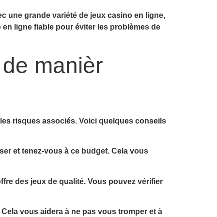
ec une grande variété de jeux casino en ligne,
o en ligne fiable pour éviter les problèmes de
e de manièr
 les risques associés. Voici quelques conseils
ser et tenez-vous à ce budget. Cela vous
offre des jeux de qualité. Vous pouvez vérifier
 Cela vous aidera à ne pas vous tromper et à