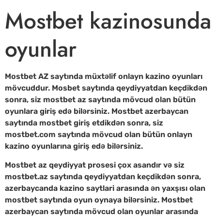
Mostbet kazinosunda
oyunlar
Mostbet AZ saytında müxtəlif onlayn kazino oyunları
mövcuddur. Mosbet saytında qeydiyyatdan keçdikdən
sonra, siz mostbet az saytında mövcud olan bütün
oyunlara giriş edə bilərsiniz. Mostbet azerbaycan
saytında mostbet giriş etdikdən sonra, siz
mostbet.com saytında mövcud olan bütün onlayn
kazino oyunlarına giriş edə bilərsiniz.
Mostbet az qeydiyyat prosesi çox asandır və siz
mostbet.az saytında qeydiyyatdan keçdikdən sonra,
azerbaycanda kazino saytlari arasında ən yaxşısı olan
mostbet saytında oyun oynaya bilərsiniz. Mostbet
azerbaycan saytında mövcud olan oyunlar arasında