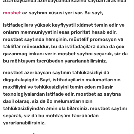
Azərbaycanda azerbaycanda kazino saytlari arasında
mosbet
az saytının xüsusi yeri var. Bu sayt,
istifadəçilərə yüksək keyfiyyətli xidmət təmin edir və
onların məmnuniyyətini əsas prioritet hesab edir.
mostbet saytında həmçinin, müxtəlif promosyon və
təkliflər mövcuddur, bu da istifadəçilərə daha da çox
qazanmaq imkanı verir. mosbet saytını seçərək, siz də
bu möhtəşəm təcrübədən yararlanabilirsiniz.
mostbet azerbaycan saytının təhlükəsizliyi də
diqqətəlayiqdir. Sayt, istifadəçilərin məlumatlarının
məxfiliyini və təhlükəsizliyini təmin edən müasir
texnologiyalardan istifadə edir. mostbet az saytına
daxil olaraq, siz də öz məlumatlarınızın
təhlükəsizliyindən əmin ola bilərsiniz. mostbet saytını
seçərək, siz də bu möhtəşəm təcrübədən
yararlanabilirsiniz.