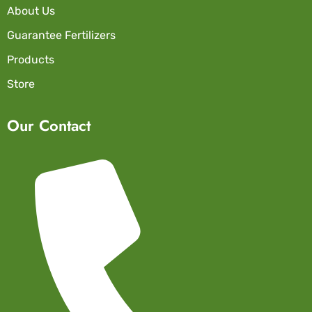
About Us
Guarantee Fertilizers
Products
Store
Our Contact