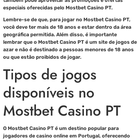
também pode aproveitar as promoções e ofertas
especiais oferecidas pelo Mostbet Casino PT.
Lembre-se de que, para jogar no Mostbet Casino PT,
você deve ter mais de 18 anos e estar dentro da área
geográfica permitida. Além disso, é importante
lembrar que o Mostbet Casino PT é um site de jogos de
azar e não é destinado a pessoas menores de 18 anos
ou que estão proibidos de jogar.
Tipos de jogos
disponíveis no
Mostbet Casino PT
O Mostbet Casino PT é um destino popular para
jogadores de casino online em Portugal, oferecendo