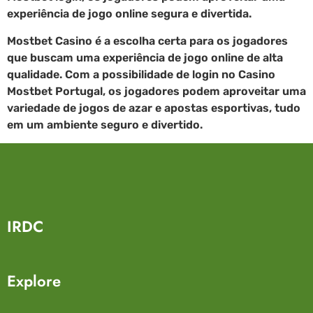
experiência de jogo online segura e divertida.
Mostbet Casino é a escolha certa para os jogadores
que buscam uma experiência de jogo online de alta
qualidade. Com a possibilidade de login no Casino
Mostbet Portugal, os jogadores podem aproveitar uma
variedade de jogos de azar e apostas esportivas, tudo
em um ambiente seguro e divertido.
IRDC
Explore