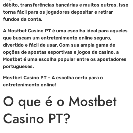
débito, transferências bancárias e muitos outros. Isso
torna fácil para os jogadores depositar e retirar
fundos da conta.
A Mostbet Casino PT é uma escolha ideal para aqueles
que buscam um entretenimento online seguro,
divertido e fácil de usar. Com sua ampla gama de
opções de apostas esportivas e jogos de casino, a
Mostbet é uma escolha popular entre os apostadores
portugueses.
Mostbet Casino PT – A escolha certa para o
entretenimento online!
O que é o Mostbet
Casino PT?