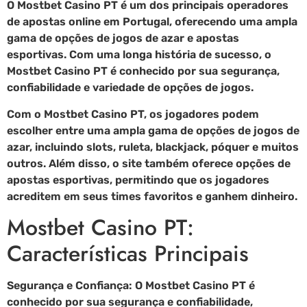
O Mostbet Casino PT é um dos principais operadores
de apostas online em Portugal, oferecendo uma ampla
gama de opções de jogos de azar e apostas
esportivas. Com uma longa história de sucesso, o
Mostbet Casino PT é conhecido por sua segurança,
confiabilidade e variedade de opções de jogos.
Com o Mostbet Casino PT, os jogadores podem
escolher entre uma ampla gama de opções de jogos de
azar, incluindo slots, ruleta, blackjack, póquer e muitos
outros. Além disso, o site também oferece opções de
apostas esportivas, permitindo que os jogadores
acreditem em seus times favoritos e ganhem dinheiro.
Mostbet Casino PT:
Características Principais
Segurança e Confiança: O Mostbet Casino PT é
conhecido por sua segurança e confiabilidade,