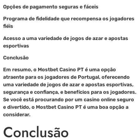
Opções de pagamento seguras e fáceis
Programa de fidelidade que recompensa os jogadores
fiéis
Acesso a uma variedade de jogos de azar e apostas
esportivas
Conclusão
Em resumo, o Mostbet Casino PT é uma opção
atraente para os jogadores de Portugal, oferecendo
uma variedade de jogos de azar e apostas esportivas,
segurança e confiança, e benefícios para os jogadores.
Se você está procurando por um casino online seguro
e divertido, o Mostbet Casino PT é uma boa opção a
considerar.
Conclusão