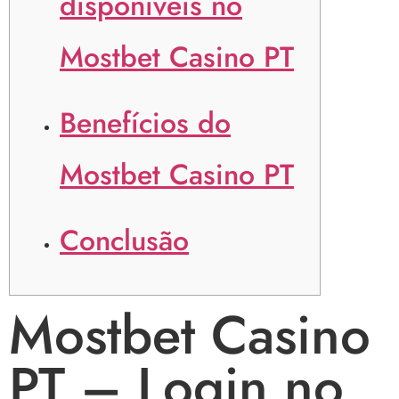
disponíveis no
Mostbet Casino PT
Benefícios do
Mostbet Casino PT
Conclusão
Mostbet Casino
PT – Login no