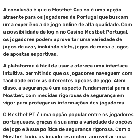
A conclusão é que o Mostbet Casino é uma opção
atraente para os jogadores de Portugal que buscam
uma experiência de jogo online de alta qualidade. Com
a possibilidade de login no Casino Mostbet Portugal,
os jogadores podem aproveitar uma variedade de
jogos de azar, incluindo slots, jogos de mesa e jogos
de apostas esportivas.
A plataforma é fácil de usar e oferece uma interface
intuitiva, permitindo que os jogadores naveguem com
facilidade entre as diferentes opções de jogo. Além
disso, a segurança é um aspecto fundamental para o
Mostbet, com medidas rigorosas de segurança em
vigor para proteger as informações dos jogadores.
O Mostbet PT é uma opção popular entre os jogadores
portugueses, graças à sua ampla variedade de opções
de jogo e à sua política de segurança rigorosa. Com o
Mostbet login, os jogadores podem aproveitar uma