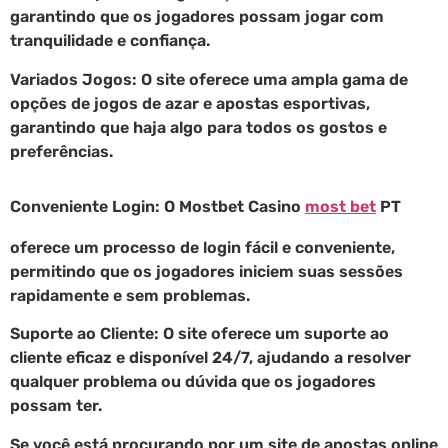
garantindo que os jogadores possam jogar com
tranquilidade e confiança.
Variados Jogos: O site oferece uma ampla gama de
opções de jogos de azar e apostas esportivas,
garantindo que haja algo para todos os gostos e
preferências.
Conveniente Login: O Mostbet Casino
most bet
PT
oferece um processo de login fácil e conveniente,
permitindo que os jogadores iniciem suas sessões
rapidamente e sem problemas.
Suporte ao Cliente: O site oferece um suporte ao
cliente eficaz e disponível 24/7, ajudando a resolver
qualquer problema ou dúvida que os jogadores
possam ter.
Se você está procurando por um site de apostas online