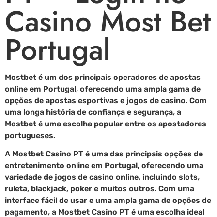
Casino Most Bet
Portugal
Mostbet é um dos principais operadores de apostas
online em Portugal, oferecendo uma ampla gama de
opções de apostas esportivas e jogos de casino. Com
uma longa história de confiança e segurança, a
Mostbet é uma escolha popular entre os apostadores
portugueses.
A Mostbet Casino PT é uma das principais opções de
entretenimento online em Portugal, oferecendo uma
variedade de jogos de casino online, incluindo slots,
ruleta, blackjack, poker e muitos outros. Com uma
interface fácil de usar e uma ampla gama de opções de
pagamento, a Mostbet Casino PT é uma escolha ideal