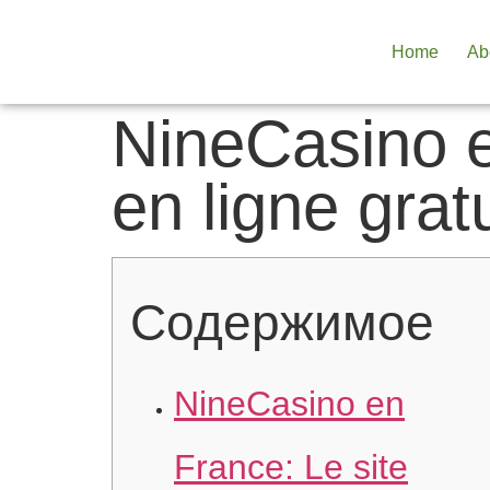
Home
Ab
NineCasino en
en ligne grat
Содержимое
NineCasino en
France: Le site