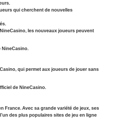
eurs.
 joueurs qui cherchent de nouvelles
és.
o NineCasino, les nouveaux joueurs peuvent
de NineCasino.
eCasino, qui permet aux joueurs de jouer sans
fficiel de NineCasino.
 en France. Avec sa grande variété de jeux, ses
’un des plus populaires sites de jeu en ligne