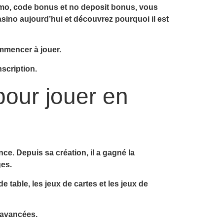
romo, code bonus et no deposit bonus, vous
sino aujourd’hui et découvrez pourquoi il est
mmencer à jouer.
scription.
pour jouer en
nce. Depuis sa création, il a gagné la
ges.
e table, les jeux de cartes et les jeux de
 avancées.