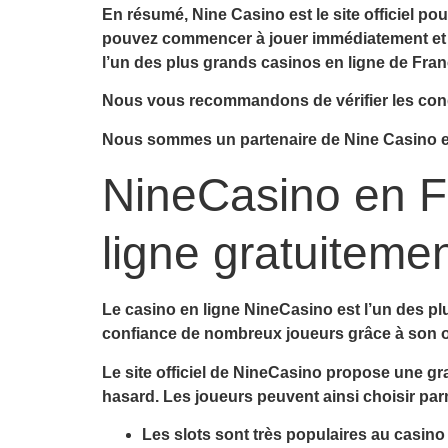
En résumé, Nine Casino est le site officiel p
pouvez commencer à jouer immédiatement et pr
l’un des plus grands casinos en ligne de Fran
Nous vous recommandons de vérifier les cond
Nous sommes un partenaire de Nine Casino et
NineCasino en Fra
ligne gratuiteme
Le casino en ligne NineCasino est l’un des plus
confiance de nombreux joueurs grâce à son of
Le site officiel de NineCasino propose une gran
hasard. Les joueurs peuvent ainsi choisir parmi
Les slots sont très populaires au casin