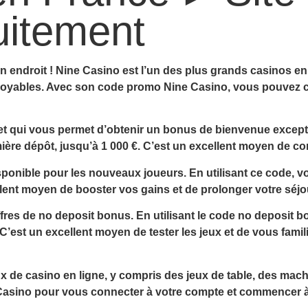
uitement
n endroit ! Nine Casino est l’un des plus grands casinos e
ncroyables. Avec son code promo Nine Casino, vous pouvez 
t qui vous permet d’obtenir un bonus de bienvenue excepti
ière dépôt, jusqu’à 1 000 €. C’est un excellent moyen de co
ponible pour les nouveaux joueurs. En utilisant ce code, 
llent moyen de booster vos gains et de prolonger votre séjo
res de no deposit bonus. En utilisant le code no deposit 
’est un excellent moyen de tester les jeux et de vous famili
x de casino en ligne, y compris des jeux de table, des mach
e Casino pour vous connecter à votre compte et commencer 