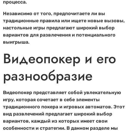
процесса.
Независимо от того, предпочитаете ли вы
традиционные правила или ищете новые вызовы,
настольные игры предлагают широкий выбор
вариантов для развлечения и потенциального
выигрыша.
Видеопокер и его
разнообразие
Видеопокер представляет собой увлекательную
игру, которая сочетает в себе элементы
традиционного покера и игровых автоматов. Этот
вид развлечений предлагает широкий выбор
вариантов, каждый из которых имеет свои
особенности и стратегии. В данном разделе мы