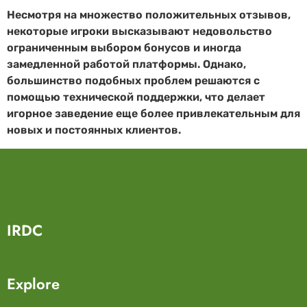
Несмотря на множество положительных отзывов,
некоторые игроки высказывают недовольство
ограниченным выбором бонусов и иногда
замедленной работой платформы. Однако,
большинство подобных проблем решаются с
помощью технической поддержки, что делает
игорное заведение еще более привлекательным для
новых и постоянных клиентов.
IRDC
Explore