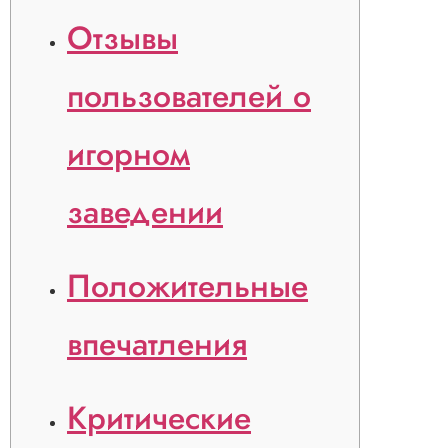
Отзывы
пользователей о
игорном
заведении
Положительные
впечатления
Критические