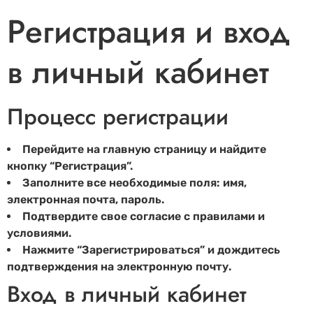
Регистрация и вход
в личный кабинет
Процесс регистрации
Перейдите на главную страницу и найдите
кнопку “Регистрация”.
Заполните все необходимые поля: имя,
электронная почта, пароль.
Подтвердите свое согласие с правилами и
условиями.
Нажмите “Зарегистрироваться” и дождитесь
подтверждения на электронную почту.
Вход в личный кабинет