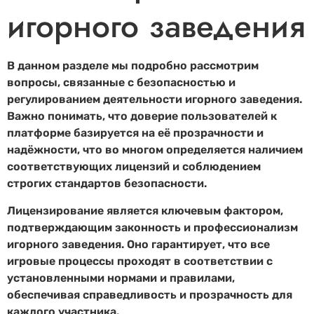
игорного заведения
В данном разделе мы подробно рассмотрим
вопросы, связанные с безопасностью и
регулированием деятельности игорного заведения.
Важно понимать, что доверие пользователей к
платформе базируется на её прозрачности и
надёжности, что во многом определяется наличием
соответствующих лицензий и соблюдением
строгих стандартов безопасности.
Лицензирование является ключевым фактором,
подтверждающим законность и профессионализм
игорного заведения. Оно гарантирует, что все
игровые процессы проходят в соответствии с
установленными нормами и правилами,
обеспечивая справедливость и прозрачность для
каждого участника.