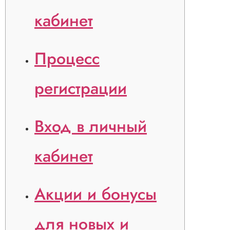
кабинет
Процесс
регистрации
Вход в личный
кабинет
Акции и бонусы
для новых и