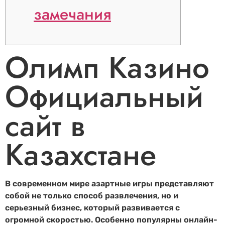
замечания
Олимп Казино
Официальный
сайт в
Казахстане
В современном мире азартные игры представляют
собой не только способ развлечения, но и
серьезный бизнес, который развивается с
огромной скоростью. Особенно популярны онлайн-