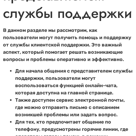
службы поддержки
В данном разделе мы рассмотрим, как
пользователи могут получить помощь и поддержку
от службы клиентской поддержки. Это важный
аспект, который помогает решать возникающие
вопросы и проблемы оперативно и эффективно.
Для начала общения с представителем службы
поддержки, пользователи могут
воспользоваться функцией онлайн-чата,
которая доступна на главной странице.
Также доступен сервис электронной почты,
где можно отправить письмо с описанием
возникшей проблемы или задать вопрос.
Для тех, кто предпочитает общение по
телефону, предусмотрены горячие линии, где