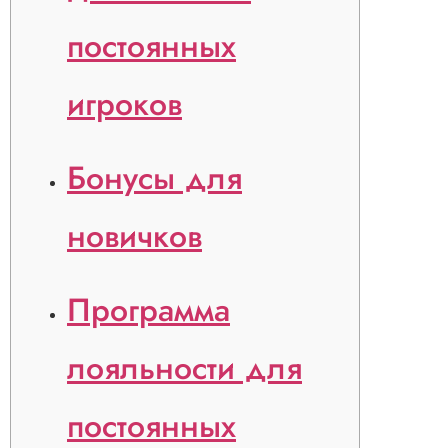
постоянных
игроков
Бонусы для
новичков
Программа
лояльности для
постоянных