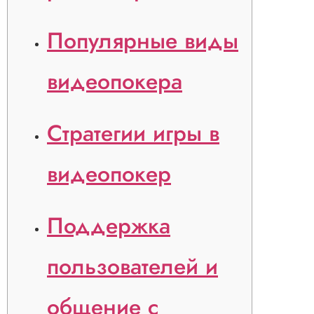
Популярные виды
видеопокера
Стратегии игры в
видеопокер
Поддержка
пользователей и
общение с