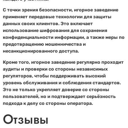
С точки зрения безопасности, игорное заведение
применяет передовые технологии для защиты
данных своих клиентов. Это включает
использование шифрования для сохранения
конфиденциальности информации, а также меры по
предотвращению мошенничества и
несанкционированного доступа.
Кроме того, игорное заведение регулярно проходит
аудиты и проверки со стороны независимых
регуляторов, чтобы поддерживать высокий
уровень обслуживания и соблюдения стандартов.
Это не только укрепляет доверие со стороны
пользователей, но и подтверждает серьёзность
подхода к делу со стороны оператора.
Отзывы