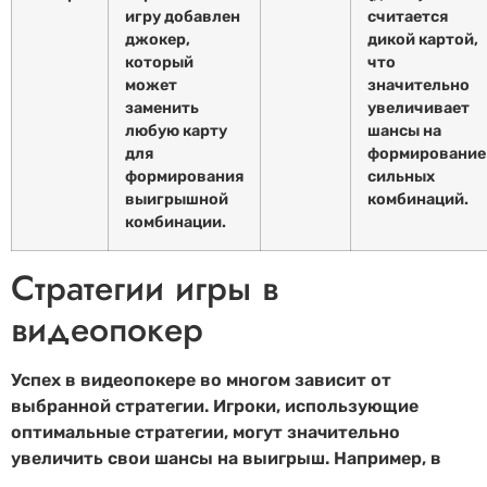
игру добавлен
считается
джокер,
дикой картой,
который
что
может
значительно
заменить
увеличивает
любую карту
шансы на
для
формирование
формирования
сильных
выигрышной
комбинаций.
комбинации.
Стратегии игры в
видеопокер
Успех в видеопокере во многом зависит от
выбранной стратегии. Игроки, использующие
оптимальные стратегии, могут значительно
увеличить свои шансы на выигрыш. Например, в