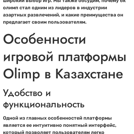
широкий выбор игр. Мы также обсудим, почему бк
олимп стал одним из лидеров в индустрии
азартных развлечений, и какие преимущества он
предлагает своим пользователям.
Особенности
игровой платформы
Olimp в Казахстане
Удобство и
функциональность
Одной из главных особенностей платформы
является ее интуитивно понятный интерфейс,
который позволяет пользователям легко