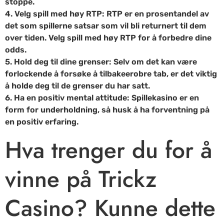
stoppe.
4. Velg spill med høy RTP: RTP er en prosentandel av
det som spillerne satsar som vil bli returnert til dem
over tiden. Velg spill med høy RTP for å forbedre dine
odds.
5. Hold deg til dine grenser: Selv om det kan være
forlockende å forsøke å tilbakeerobre tab, er det viktig
å holde deg til de grenser du har satt.
6. Ha en positiv mental attitude: Spillekasino er en
form for underholdning, så husk å ha forventning på
en positiv erfaring.
Hva trenger du for å
vinne på Trickz
Casino? Kunne dette