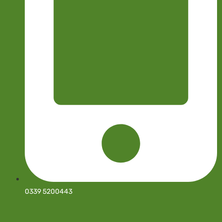
0339 5200443