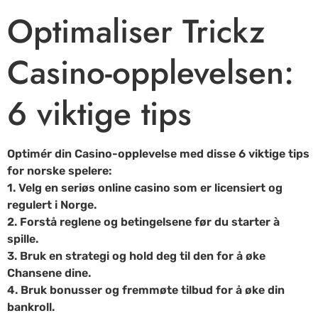
Optimaliser Trickz
Casino-opplevelsen:
6 viktige tips
Optimér din Casino-opplevelse med disse 6 viktige tips
for norske spelere:
1. Velg en seriøs online casino som er licensiert og
regulert i Norge.
2. Forstå reglene og betingelsene før du starter à
spille.
3. Bruk en strategi og hold deg til den for å øke
Chansene dine.
4. Bruk bonusser og fremmøte tilbud for å øke din
bankroll.