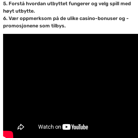
5. Forstå hvordan utbyttet fungerer og velg spill med
høyt utbytte.
6. Vær oppmerksom på de ulike casino-bonuser og -
promosjonene som tilbys.