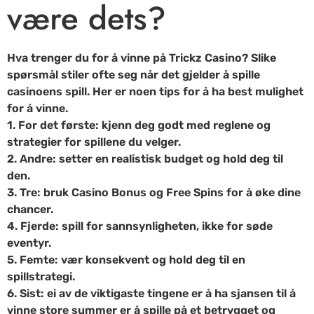
være dets?
Hva trenger du for å vinne på Trickz Casino? Slike
spørsmål stiler ofte seg når det gjelder å spille
casinoens spill. Her er noen tips for å ha best mulighet
for å vinne.
1. For det første: kjenn deg godt med reglene og
strategier for spillene du velger.
2. Andre: setter en realistisk budget og hold deg til
den.
3. Tre: bruk Casino Bonus og Free Spins for å øke dine
chancer.
4. Fjerde: spill for sannsynligheten, ikke for søde
eventyr.
5. Femte: vær konsekvent og hold deg til en
spillstrategi.
6. Sist: ei av de viktigaste tingene er å ha sjansen til å
vinne store summer er å spille på et betrygget og