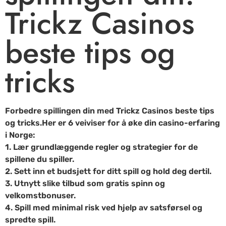
Trickz Casinos
beste tips og
tricks
Forbedre spillingen din med Trickz Casinos beste tips
og tricks.Her er 6 veiviser for å øke din casino-erfaring
i Norge:
1. Lær grundlæggende regler og strategier for de
spillene du spiller.
2. Sett inn et budsjett for ditt spill og hold deg dertil.
3. Utnytt slike tilbud som gratis spinn og
velkomstbonuser.
4. Spill med minimal risk ved hjelp av satsførsel og
spredte spill.