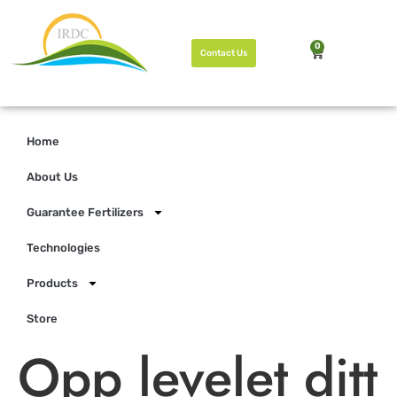
0
Contact Us
Home
About Us
Guarantee Fertilizers
Technologies
Products
Store
Opp levelet ditt