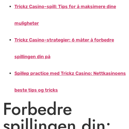
Trickz Casino-spill: Tips for å maksimere dine
muligheter
Trickz Casino-strategier: 6 måter å forbedre
spillingen din på
Spillep practice med Trickz Casino: Nettkasinoens
beste tips og tricks
Forbedre
spillingen din: