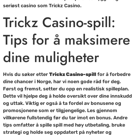
seriøst casino som Trickz Casino.
Trickz Casino-spill:
Tips for å maksimere
dine muligheter
Hvis du søker etter
Trickz Casino-spill
for å forbedre
dine chancer i Norge, har vi noen gode råd for deg.
Først og fremst, setter du opp en realistisk spilleplan.
Dette vil hjelpe deg å holde oversikt over dine innskudd
og uttak. Viktig er også å ta fordel av bonusene og
promosjonene som er tilgjengelige. Les gjennom
villkørene fullstendig før du tar imot en bonus. Andre
tips omfatter å spille spill med høy utbetaling, bruke
strategi og holde seg oppdatert på nyheter og