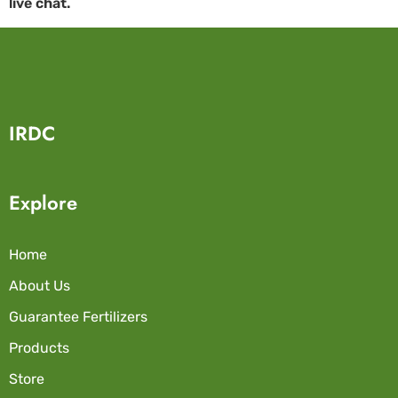
live chat.
IRDC
Explore
Home
About Us
Guarantee Fertilizers
Products
Store