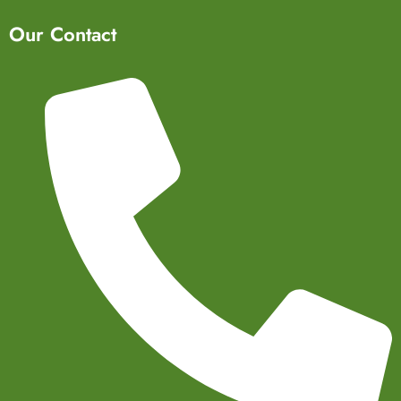
Our Contact