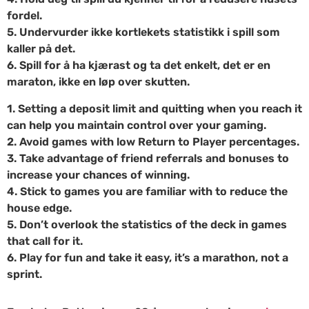
fordel.
5. Undervurder ikke kortlekets statistikk i spill som
kaller på det.
6. Spill for å ha kjærast og ta det enkelt, det er en
maraton, ikke en løp over skutten.
1. Setting a deposit limit and quitting when you reach it
can help you maintain control over your gaming.
2. Avoid games with low Return to Player percentages.
3. Take advantage of friend referrals and bonuses to
increase your chances of winning.
4. Stick to games you are familiar with to reduce the
house edge.
5. Don’t overlook the statistics of the deck in games
that call for it.
6. Play for fun and take it easy, it’s a marathon, not a
sprint.