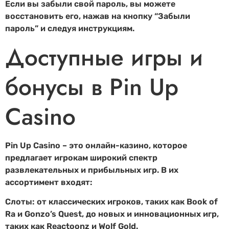
Если вы забыли свой пароль, вы можете
восстановить его, нажав на кнопку “Забыли
пароль” и следуя инструкциям.
Доступные игры и
бонусы в Pin Up
Casino
Pin Up Casino – это онлайн-казино, которое
предлагает игрокам широкий спектр
развлекательных и прибыльных игр. В их
ассортимент входят:
Слоты: от классических игроков, таких как Book of
Ra и Gonzo’s Quest, до новых и инновационных игр,
таких как Reactoonz и Wolf Gold.