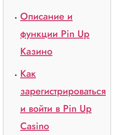
Описание и
функции Pin Up
Казино
Как
зарегистрироваться
и войти в Pin Up
Casino