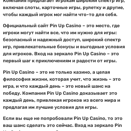
Компания предлагает игрокам широкий спектр игр,
включая слоты, карточные игры, рулетку и другие,
чтобы каждый игрок мог найти что-то для себя.
Официальный сайт Pin Up Casino – это место, где
игроки могут найти все, что им нужно для игры:
безопасный и надежный доступ, широкий спектр
игр, привлекательные бонусы и выгодные условия
для игроков. Вход на зеркало Pin Up Casino – это
первый шаг к приключениям и радости от игры.
Pin Up Casino – это не только казино, а целая
философия жизни, которая учит, что жизнь – это
игра, и что каждый день – это новый шанс на
победу. Компания Pin Up Casino доказывает это
каждый день, привлекая игроков из всего мира и
предлагая им лучшие условия для игры.
Если вы еще не попробовали Pin Up Casino, то это
ваш шанс сделать это сейчас. Вход на зеркало Pin