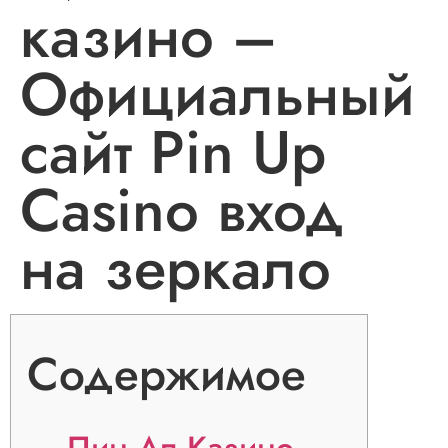
казино –
Официальный
сайт Pin Up
Casino вход
на зеркало
Содержимое