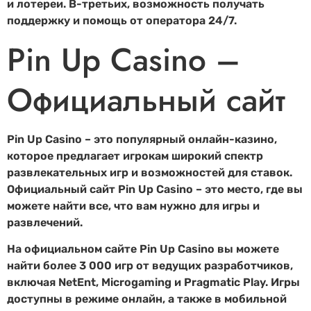
и лотереи. В-третьих, возможность получать
поддержку и помощь от оператора 24/7.
Pin Up Casino –
Официальный сайт
Pin Up Casino – это популярный онлайн-казино,
которое предлагает игрокам широкий спектр
развлекательных игр и возможностей для ставок.
Официальный сайт Pin Up Casino – это место, где вы
можете найти все, что вам нужно для игры и
развлечений.
На официальном сайте Pin Up Casino вы можете
найти более 3 000 игр от ведущих разработчиков,
включая NetEnt, Microgaming и Pragmatic Play. Игры
доступны в режиме онлайн, а также в мобильной