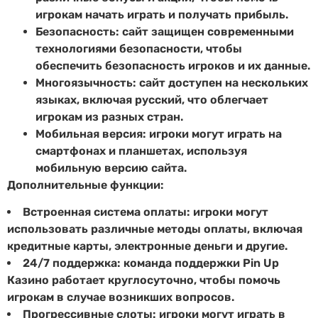
игрокам начать играть и получать прибыль.
Безопасность: сайт защищен современными
технологиями безопасности, чтобы
обеспечить безопасность игроков и их данные.
Многоязычность: сайт доступен на нескольких
языках, включая русский, что облегчает
игрокам из разных стран.
Мобильная версия: игроки могут играть на
смартфонах и планшетах, используя
мобильную версию сайта.
Дополнительные функции:
Встроенная система оплаты: игроки могут
использовать различные методы оплаты, включая
кредитные карты, электронные деньги и другие.
24/7 поддержка: команда поддержки Pin Up
Казино работает круглосуточно, чтобы помочь
игрокам в случае возникших вопросов.
Прогрессивные слоты: игроки могут играть в