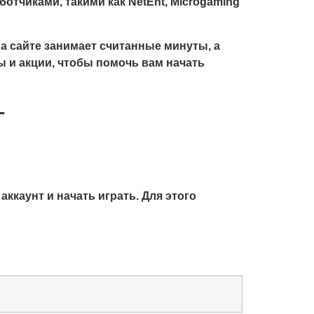
ботчиками, такими как NetEnt, Microgaming
а сайте занимает считанные минуты, а
ы и акции, чтобы помочь вам начать
т
аккаунт и начать играть. Для этого