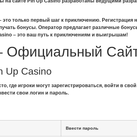
ры на сайте Pin Up Casino разработаны ведущими разра
– это только первый шаг к приключению. Регистрация н
олучать бонусы. Оператор предлагает различные бонус
Casino – это ваш путь к приключениям и выигрышам!
 – Официальный Сай
 Up Casino
о, где игроки могут зарегистрироваться, войти в свой 
ввести свои логин и пароль.
Ввести пароль