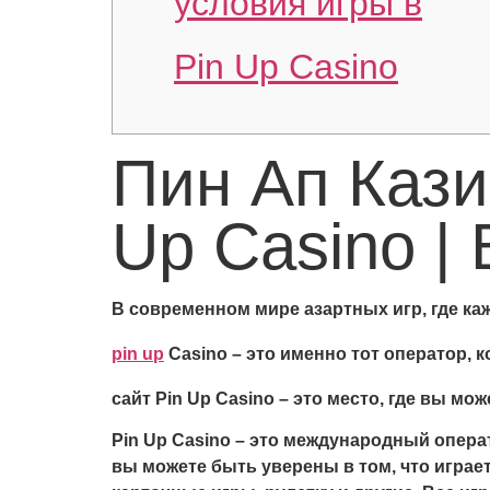
условия игры в
Pin Up Casino
Пин Ап Кази
Up Casino |
В современном мире азартных игр, где к
pin up
Casino – это именно тот оператор,
сайт Pin Up Casino – это место, где вы 
Pin Up Casino – это международный опера
вы можете быть уверены в том, что играет