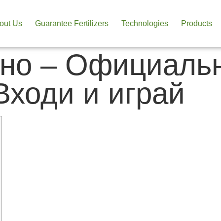
out Us
Guarantee Fertilizers
Technologies
Products
но – Официальн
 Входи и играй