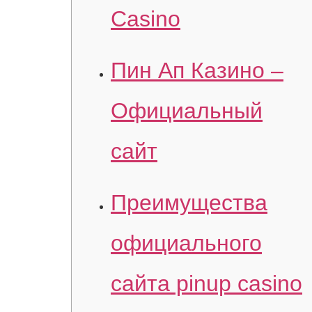
Casino
Пин Ап Казино –
Официальный
сайт
Преимущества
официального
сайта pinup casino