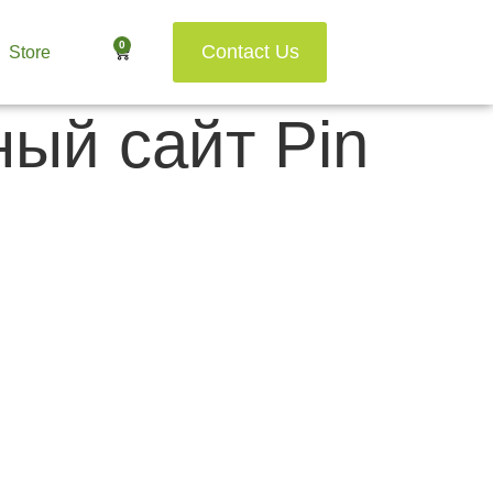
0
Contact Us
Store
ый сайт Pin