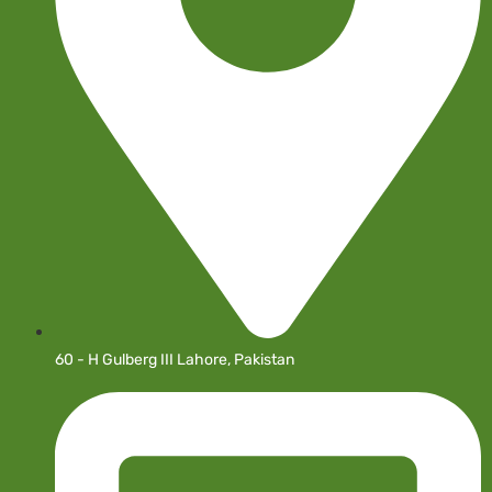
60 - H Gulberg III Lahore, Pakistan