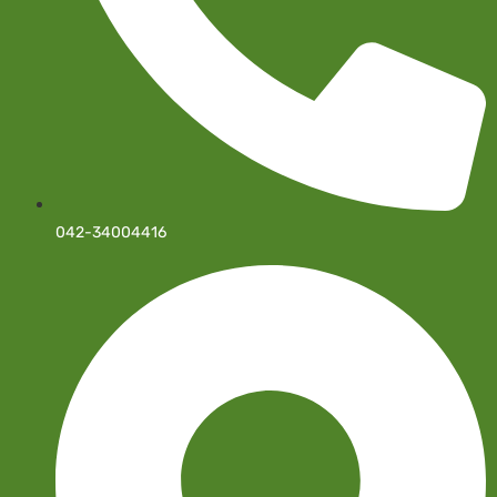
042-34004416