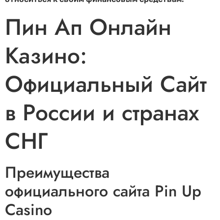
Пин Ап Онлайн
Казино:
Официальный Сайт
в России и странах
СНГ
Преимущества
официального сайта Pin Up
Casino