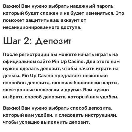
Важно! Вам нужно выбрать надежный пароль,
который будет сложен и не будет изменяться. Это
поможет защитить ваш аккаунт от
несанкционированного доступа.
Шаг 2: Депозит
После регистрации вы можете начать играть на
официальном сайте Pin Up Casino. Для этого вам
нужно сделать депозит, чтобы начать играть на
деньги. Pin Up Casino предлагает несколько
способов депозита, включая банковские карты,
электронные кошельки и другие. Вам нужно
выбрать способ депозита, который вам удобен.
Важно! Вам нужно выбрать способ депозита,
который вам удобен, и следовать инструкциям,
чтобы успешно выполнить депозит.