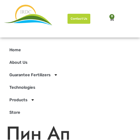
0
Contact Us
Home
About Us
Guarantee Fertilizers
Technologies
Products
Store
Пин Ап