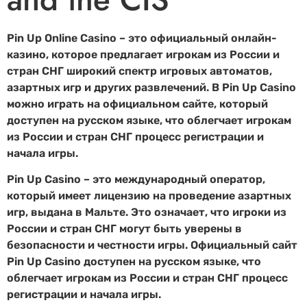
Pin Up Online Casino – это официальный онлайн-
казино, которое предлагает игрокам из России и
стран СНГ широкий спектр игровых автоматов,
азартных игр и других развлечений. В Pin Up Casino
можно играть на официальном сайте, который
доступен на русском языке, что облегчает игрокам
из России и стран СНГ процесс регистрации и
начала игры.
Pin Up Casino – это международный оператор,
который имеет лицензию на проведение азартных
игр, выдана в Мальте. Это означает, что игроки из
России и стран СНГ могут быть уверены в
безопасности и честности игры. Официальный сайт
Pin Up Casino доступен на русском языке, что
облегчает игрокам из России и стран СНГ процесс
регистрации и начала игры.