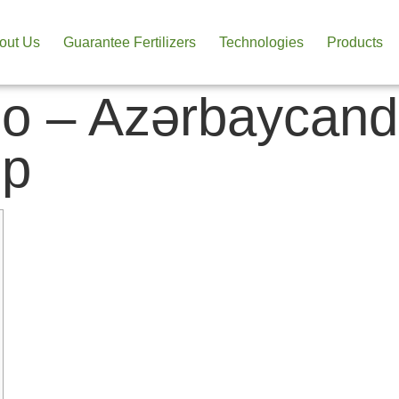
out Us
Guarantee Fertilizers
Technologies
Products
no – Azərbaycan
Up