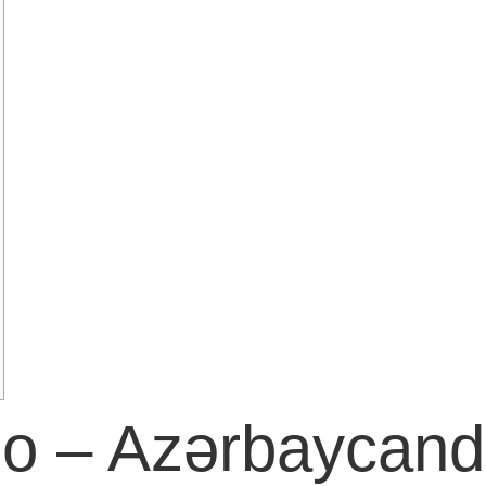
no – Azərbaycan