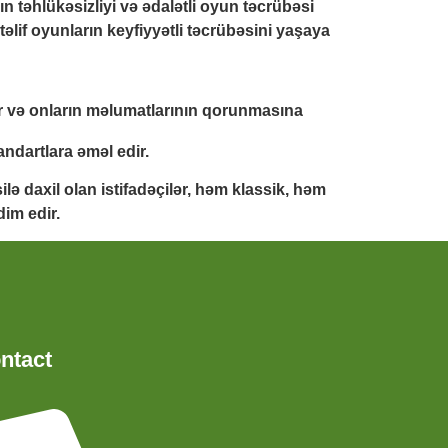
 təhlükəsizliyi və ədalətli oyun təcrübəsi
təlif oyunların keyfiyyətli təcrübəsini yaşaya
rir və onların məlumatlarının qorunmasına
ndartlara əməl edir.
lə daxil olan istifadəçilər, həm klassik, həm
dim edir.
ntact