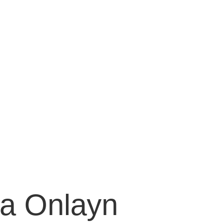
da Onlayn