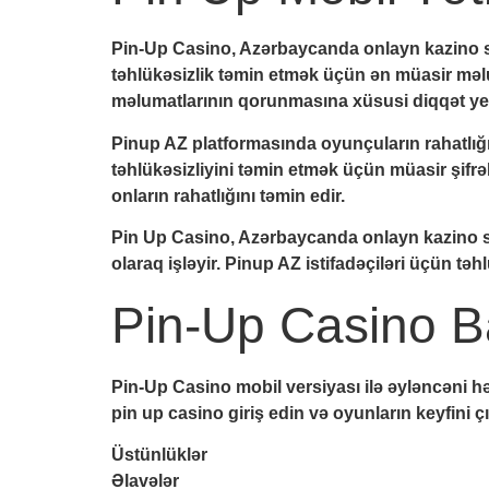
Pin-Up Casino, Azərbaycanda onlayn kazino sah
təhlükəsizlik təmin etmək üçün ən müasir məlum
məlumatlarının qorunmasına xüsusi diqqət yetir
Pinup AZ platformasında oyunçuların rahatlığı 
təhlükəsizliyini təmin etmək üçün müasir şifrəl
onların rahatlığını təmin edir.
Pin Up Casino, Azərbaycanda onlayn kazino sa
olaraq işləyir. Pinup AZ istifadəçiləri üçün təhl
Pin-Up Casino B
Pin-Up Casino mobil versiyası ilə əyləncəni h
pin up casino giriş edin və oyunların keyfini çı
Üstünlüklər
Əlavələr