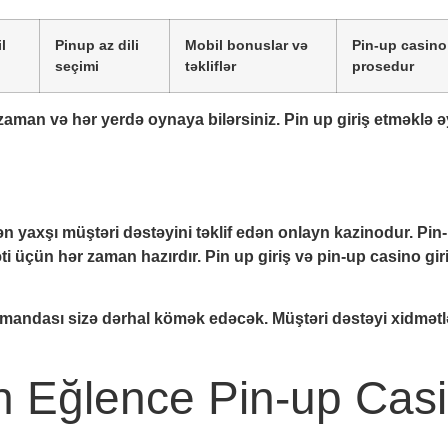
l
Pinup az dili
Mobil bonuslar və
Pin-up casino
seçimi
təkliflər
prosedur
 zaman və hər yerdə oynaya bilərsiniz. Pin up giriş etməklə 
n yaxşı müştəri dəstəyini təklif edən onlayn kazinodur. Pin
ti üçün hər zaman hazırdır. Pin up giriş və pin-up casino giri
mandası sizə dərhal kömək edəcək. Müştəri dəstəyi xidmətlər
 Eğlence Pin-up Casi