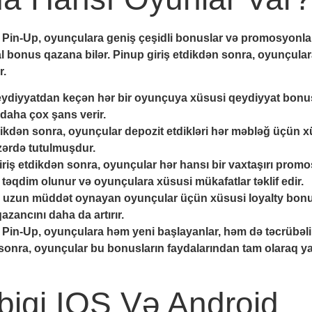
in-Up, oyunçulara geniş çeşidli bonuslar və promosyonlar tə
bonus qazana bilər. Pinup giriş etdikdən sonra, oyunçular
r.
ydiyyatdan keçən hər bir oyunçuya xüsusi qeydiyyat bonus
 daha çox şans verir.
ikdən sonra, oyunçular depozit etdikləri hər məbləğ üçün x
zərdə tutulmuşdur.
riş etdikdən sonra, oyunçular hər hansı bir vaxtaşırı promo
 təqdim olunur və oyunçulara xüsusi mükafatlar təklif edir.
a uzun müddət oynayan oyunçular üçün xüsusi loyalty bon
azancını daha da artırır.
Pin-Up, oyunçulara həm yeni başlayanlar, həm də təcrübəli
n sonra, oyunçular bu bonusların faydalarından tam olaraq ya
biqi IOS Və Android