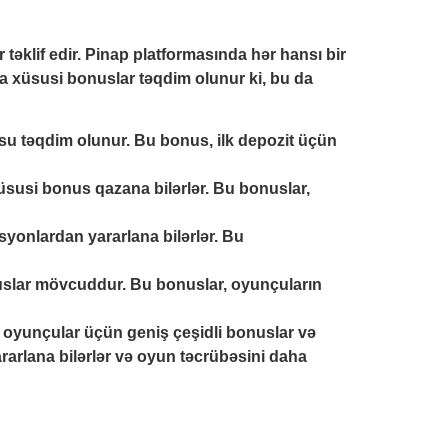
klif edir. Pinap platformasında hər hansı bir
a xüsusi bonuslar təqdim olunur ki, bu da
u təqdim olunur. Bu bonus, ilk depozit üçün
üsusi bonus qazana bilərlər. Bu bonuslar,
syonlardan yararlana bilərlər. Bu
uslar mövcuddur. Bu bonuslar, oyunçuların
 oyunçular üçün geniş çeşidli bonuslar və
rarlana bilərlər və oyun təcrübəsini daha