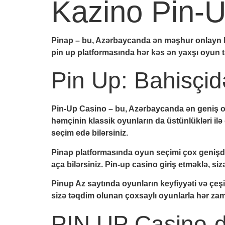
Kazino Pin-
Pinap – bu, Azərbaycanda ən məşhur onlayn kazi
pin up platformasında hər kəs ən yaxşı oyun t
Pin Up: Bahisçi
Pin-Up Casino – bu, Azərbaycanda ən geniş oy
həmçinin klassik oyunların da üstünlükləri ilə
seçim edə bilərsiniz.
Pinap platformasında oyun seçimi çox genişdir
aça bilərsiniz. Pin-up casino giriş etməklə, 
Pinup Az saytında oyunların keyfiyyəti və çeşid
sizə təqdim olunan çoxsaylı oyunlarla hər zam
PIN UP Casino-d