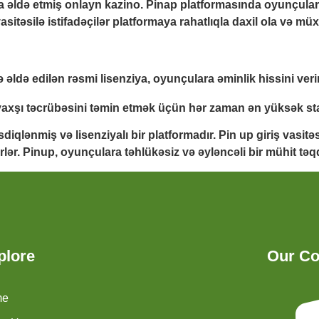
əldə etmiş onlayn kazino. Pinap platformasında oyunçuların
sitəsilə istifadəçilər platformaya rahatlıqla daxil ola və müx
ə əldə edilən rəsmi lisenziya, oyunçulara əminlik hissini ve
yaxşı təcrübəsini təmin etmək üçün hər zaman ən yüksək sta
lənmiş və lisenziyalı bir platformadır. Pin up giriş vasitəsi
lər. Pinup, oyunçulara təhlükəsiz və əyləncəli bir mühit təq
plore
Our Co
me