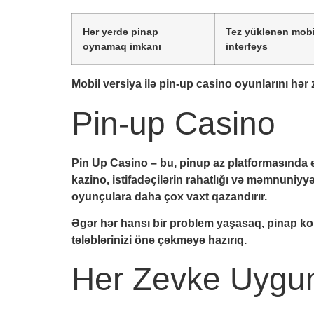
Hər yerdə pinap
Tez yüklənən mobi
oynamaq imkanı
interfeys
Mobil versiya ilə pin-up casino oyunlarını hər
Pin-up Casino
Pin Up Casino – bu, pinup az platformasında ə
kazino, istifadəçilərin rahatlığı və məmnuniyyə
oyunçulara daha çox vaxt qazandırır.
Əgər hər hansı bir problem yaşasaq, pinap ko
tələblərinizi önə çəkməyə hazırıq.
Her Zevke Uygun