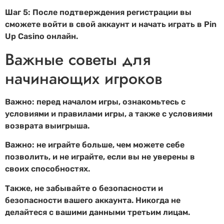
Шаг 5: После подтверждения регистрации вы
сможете войти в свой аккаунт и начать играть в Pin
Up Casino онлайн.
Важные советы для
начинающих игроков
Важно: перед началом игры, ознакомьтесь с
условиями и правилами игры, а также с условиями
возврата выигрыша.
Важно: не играйте больше, чем можете себе
позволить, и не играйте, если вы не уверены в
своих способностях.
Также, не забывайте о безопасности и
безопасности вашего аккаунта. Никогда не
делайтеся с вашими данными третьим лицам.