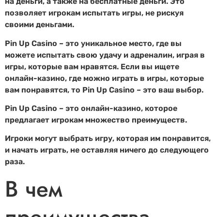
на деньги, а также на бесплатные деньги. Это
позволяет игрокам испытать игры, не рискуя
своими деньгами.
Pin Up Casino – это уникальное место, где вы
можете испытать свою удачу и адреналин, играя в
игры, которые вам нравятся. Если вы ищете
онлайн-казино, где можно играть в игры, которые
вам понравятся, то Pin Up Casino – это ваш выбор.
Pin Up Casino – это онлайн-казино, которое
предлагает игрокам множество преимуществ.
Игроки могут выбрать игру, которая им понравится,
и начать играть, не оставляя ничего до следующего
раза.
В чем
преимущества