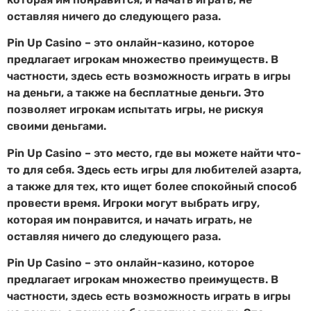
оставляя ничего до следующего раза.
Pin Up Casino – это онлайн-казино, которое
предлагает игрокам множество преимуществ. В
частности, здесь есть возможность играть в игры
на деньги, а также на бесплатные деньги. Это
позволяет игрокам испытать игры, не рискуя
своими деньгами.
Pin Up Casino – это место, где вы можете найти что-
то для себя. Здесь есть игры для любителей азарта,
а также для тех, кто ищет более спокойный способ
провести время. Игроки могут выбрать игру,
которая им понравится, и начать играть, не
оставляя ничего до следующего раза.
Pin Up Casino – это онлайн-казино, которое
предлагает игрокам множество преимуществ. В
частности, здесь есть возможность играть в игры