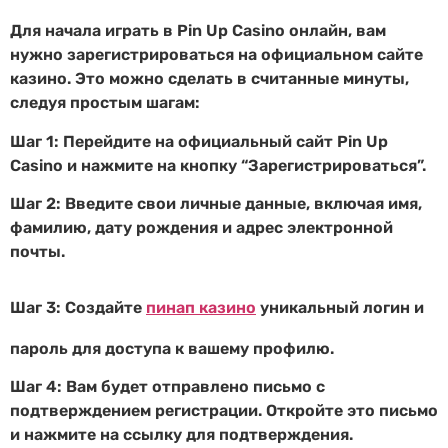
Для начала играть в Pin Up Casino онлайн, вам
нужно зарегистрироваться на официальном сайте
казино. Это можно сделать в считанные минуты,
следуя простым шагам:
Шаг 1: Перейдите на официальный сайт Pin Up
Casino и нажмите на кнопку “Зарегистрироваться”.
Шаг 2: Введите свои личные данные, включая имя,
фамилию, дату рождения и адрес электронной
почты.
Шаг 3: Создайте
пинап казино
уникальный логин и
пароль для доступа к вашему профилю.
Шаг 4: Вам будет отправлено письмо с
подтверждением регистрации. Откройте это письмо
и нажмите на ссылку для подтверждения.