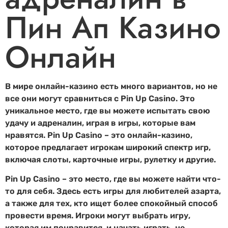
Пин Ап Казино
Онлайн
В мире онлайн-казино есть много вариантов, но не
все они могут сравниться с Pin Up Casino. Это
уникальное место, где вы можете испытать свою
удачу и адреналин, играя в игры, которые вам
нравятся. Pin Up Casino – это онлайн-казино,
которое предлагает игрокам широкий спектр игр,
включая слоты, карточные игры, рулетку и другие.
Pin Up Casino – это место, где вы можете найти что-
то для себя. Здесь есть игры для любителей азарта,
а также для тех, кто ищет более спокойный способ
провести время. Игроки могут выбрать игру,
которая им понравится, и начать играть, не