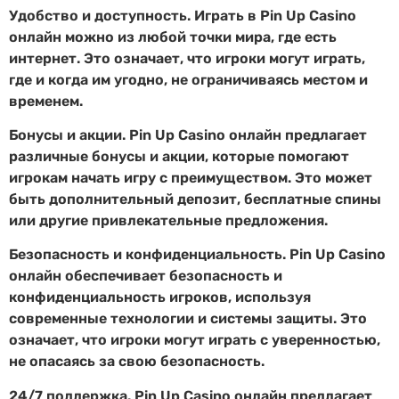
Удобство и доступность. Играть в Pin Up Casino
онлайн можно из любой точки мира, где есть
интернет. Это означает, что игроки могут играть,
где и когда им угодно, не ограничиваясь местом и
временем.
Бонусы и акции. Pin Up Casino онлайн предлагает
различные бонусы и акции, которые помогают
игрокам начать игру с преимуществом. Это может
быть дополнительный депозит, бесплатные спины
или другие привлекательные предложения.
Безопасность и конфиденциальность. Pin Up Casino
онлайн обеспечивает безопасность и
конфиденциальность игроков, используя
современные технологии и системы защиты. Это
означает, что игроки могут играть с уверенностью,
не опасаясь за свою безопасность.
24/7 поддержка. Pin Up Casino онлайн предлагает