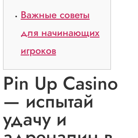
Важные советы
для начинающих
игроков
Pin Up Casino
— испытай
удачу и
адреналин в