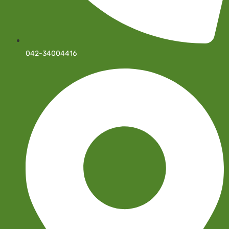
042-34004416