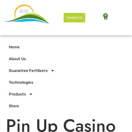
0
Contact Us
Home
About Us
Guarantee Fertilizers
Technologies
Products
Store
Pin Up Casino