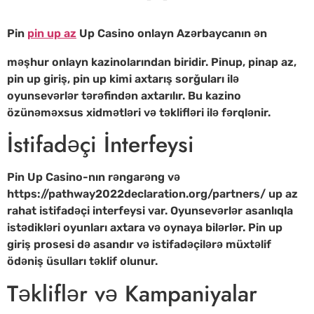
Pin
pin up az
Up Casino onlayn Azərbaycanın ən
məşhur onlayn kazinolarından biridir. Pinup, pinap az,
pin up giriş, pin up kimi axtarış sorğuları ilə
oyunsevərlər tərəfindən axtarılır. Bu kazino
özünəməxsus xidmətləri və təklifləri ilə fərqlənir.
İstifadəçi İnterfeysi
Pin Up Casino-nın rəngarəng və
https://pathway2022declaration.org/partners/ up az
rahat istifadəçi interfeysi var. Oyunsevərlər asanlıqla
istədikləri oyunları axtara və oynaya bilərlər. Pin up
giriş prosesi də asandır və istifadəçilərə müxtəlif
ödəniş üsulları təklif olunur.
Təkliflər və Kampaniyalar