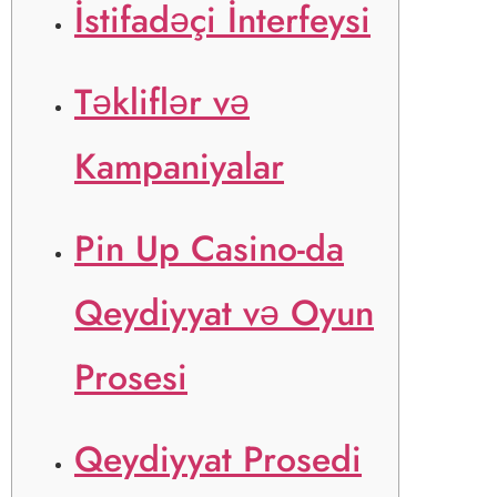
İstifadəçi İnterfeysi
Təkliflər və
Kampaniyalar
Pin Up Casino-da
Qeydiyyat və Oyun
Prosesi
Qeydiyyat Prosedi