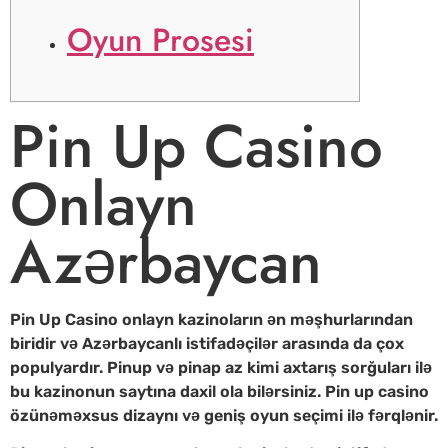
Oyun Prosesi
Pin Up Casino
Onlayn
Azərbaycan
Pin Up Casino onlayn kazinoların ən məşhurlarından
biridir və Azərbaycanlı istifadəçilər arasında da çox
populyardır. Pinup və pinap az kimi axtarış sorğuları ilə
bu kazinonun saytına daxil ola bilərsiniz. Pin up casino
özünəməxsus dizaynı və geniş oyun seçimi ilə fərqlənir.