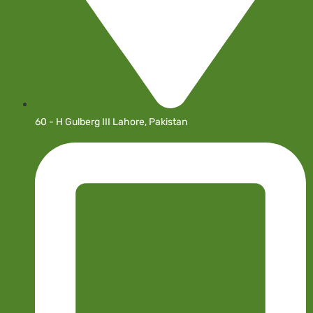
60 - H Gulberg III Lahore, Pakistan