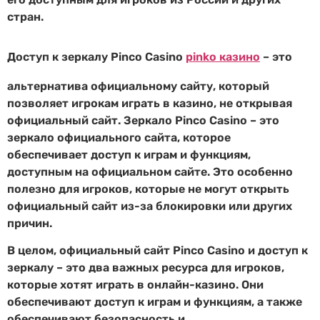
стран.
Доступ к зеркалу Pinco Casino
pinko казино
– это
альтернатива официальному сайту, который
позволяет игрокам играть в казино, не открывая
официальный сайт. Зеркало Pinco Casino – это
зеркало официального сайта, которое
обеспечивает доступ к играм и функциям,
доступным на официальном сайте. Это особенно
полезно для игроков, которые не могут открыть
официальный сайт из-за блокировки или других
причин.
В целом, официальный сайт Pinco Casino и доступ к
зеркалу – это два важных ресурса для игроков,
которые хотят играть в онлайн-казино. Они
обеспечивают доступ к играм и функциям, а также
обеспечивают безопасность и