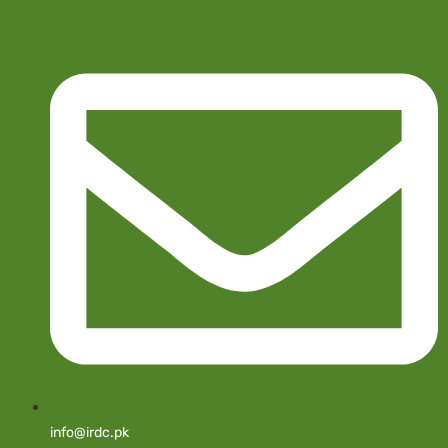
info@irdc.pk