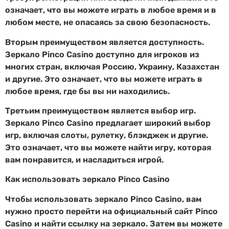
означает, что вы можете играть в любое время и в
любом месте, не опасаясь за свою безопасность.
Вторым преимуществом является доступность.
Зеркало Pinco Casino доступно для игроков из
многих стран, включая Россию, Украину, Казахстан
и другие. Это означает, что вы можете играть в
любое время, где бы вы ни находились.
Третьим преимуществом является выбор игр.
Зеркало Pinco Casino предлагает широкий выбор
игр, включая слоты, рулетку, блэкджек и другие.
Это означает, что вы можете найти игру, которая
вам понравится, и насладиться игрой.
Как использовать зеркало Pinco Casino
Чтобы использовать зеркало Pinco Casino, вам
нужно просто перейти на официальный сайт Pinco
Casino и найти ссылку на зеркало. Затем вы можете