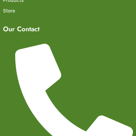
Products
Store
Our Contact