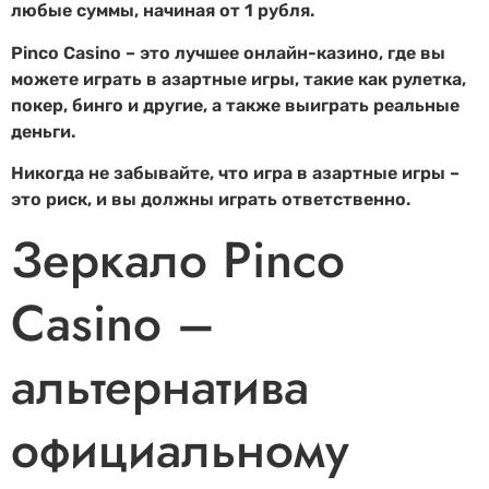
любые суммы, начиная от 1 рубля.
Pinco Casino – это лучшее онлайн-казино, где вы
можете играть в азартные игры, такие как рулетка,
покер, бинго и другие, а также выиграть реальные
деньги.
Никогда не забывайте, что игра в азартные игры –
это риск, и вы должны играть ответственно.
Зеркало Pinco
Casino –
альтернатива
официальному