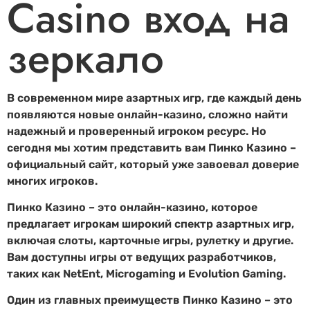
Casino вход на
зеркало
В современном мире азартных игр, где каждый день
появляются новые онлайн-казино, сложно найти
надежный и проверенный игроком ресурс. Но
сегодня мы хотим представить вам Пинко Казино –
официальный сайт, который уже завоевал доверие
многих игроков.
Пинко Казино – это онлайн-казино, которое
предлагает игрокам широкий спектр азартных игр,
включая слоты, карточные игры, рулетку и другие.
Вам доступны игры от ведущих разработчиков,
таких как NetEnt, Microgaming и Evolution Gaming.
Один из главных преимуществ Пинко Казино – это