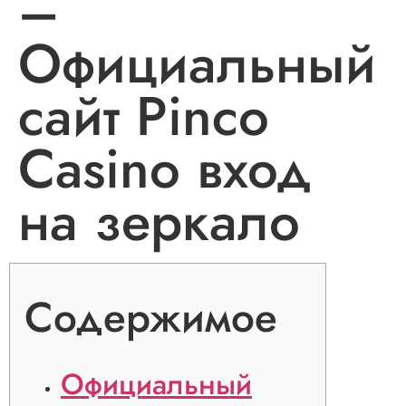
–
Официальный
сайт Pinco
Casino вход
на зеркало
Содержимое
Официальный