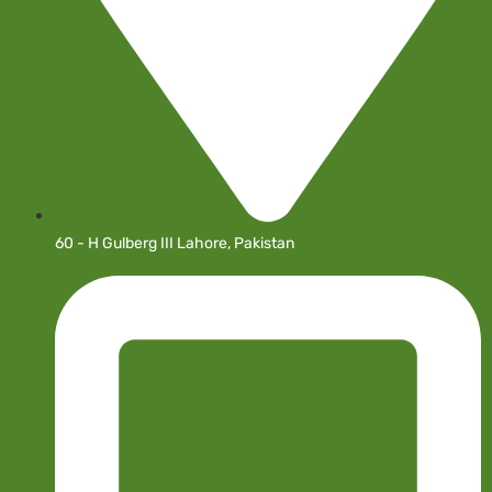
60 - H Gulberg III Lahore, Pakistan