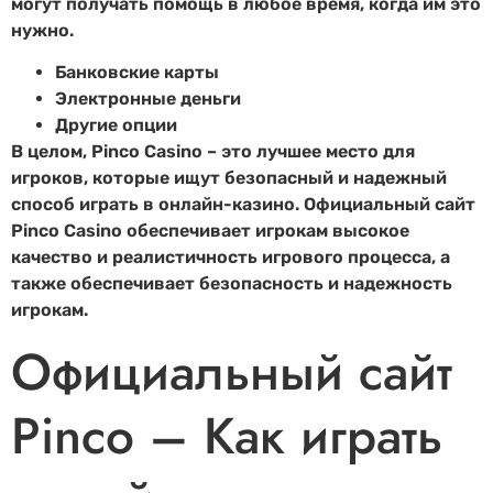
могут получать помощь в любое время, когда им это
нужно.
Банковские карты
Электронные деньги
Другие опции
В целом, Pinco Casino – это лучшее место для
игроков, которые ищут безопасный и надежный
способ играть в онлайн-казино. Официальный сайт
Pinco Casino обеспечивает игрокам высокое
качество и реалистичность игрового процесса, а
также обеспечивает безопасность и надежность
игрокам.
Официальный сайт
Pinco – Как играть