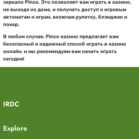
зеркало Pinco. Это позволяет вам играть в казино,
не выходя из дома, и получать доступ к игровым
автоматам и играм, включая рулетку, блэкджек и
покер.
В любом случае, Pinco казино предлагает вам
безопасный и надежный способ играть в казино
онлайн, и мы рекомендуем вам начать играть
сегодня!
IRDC
Explore