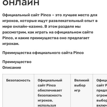
онлайн
Официальный сайт Pinco – это лучшее место для
игроков, которые ищут развлекательный опыт в
мире онлайн-казино. В этом разделе мы
рассмотрим, как играть на официальном сайте
Pinco, и какие преимущества оно предлагает
игрокам.
Преимущества официального сайта Pinco
Преимущество
Описание
Безопасность
Официальный
Великий
Офиц
сайт Pinco
выбор
сайт 
обеспечивает
игр
предл
безопасность
огро
игроков,
выбор
используя
вклю