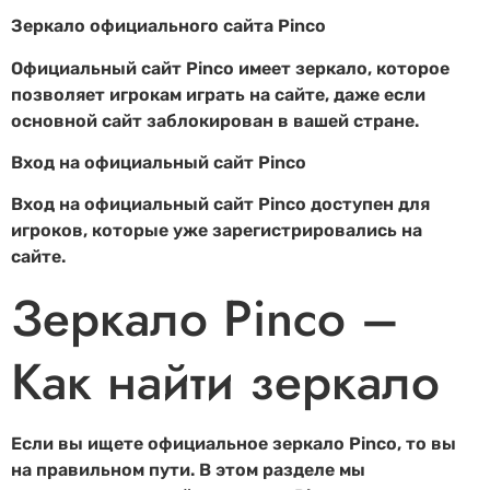
Зеркало официального сайта Pinco
Официальный сайт Pinco имеет зеркало, которое
позволяет игрокам играть на сайте, даже если
основной сайт заблокирован в вашей стране.
Вход на официальный сайт Pinco
Вход на официальный сайт Pinco доступен для
игроков, которые уже зарегистрировались на
сайте.
Зеркало Pinco –
Как найти зеркало
Если вы ищете официальное зеркало Pinco, то вы
на правильном пути. В этом разделе мы