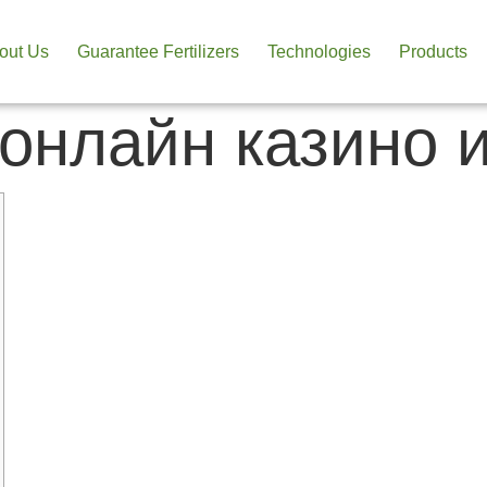
out Us
Guarantee Fertilizers
Technologies
Products
онлайн казино и