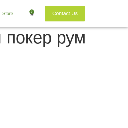
0
Contact Us
Store
 покер рум