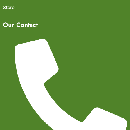
Store
Our Contact