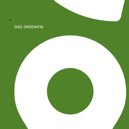
042-34004416