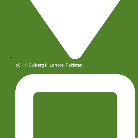
60 - H Gulberg III Lahore, Pakistan