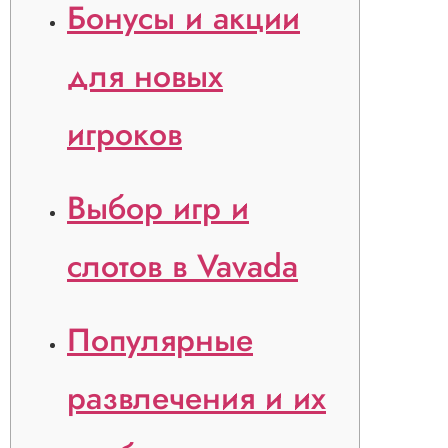
Бонусы и акции
для новых
игроков
Выбор игр и
слотов в Vavada
Популярные
развлечения и их