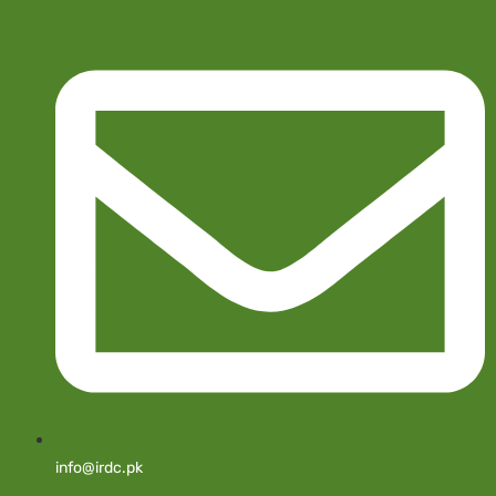
info@irdc.pk