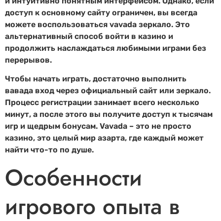
и интуитивно понятным интерфейсом. Однако, если
доступ к основному сайту ограничен, вы всегда
можете воспользоваться vavada зеркало. Это
альтернативный способ войти в казино и
продолжить наслаждаться любимыми играми без
перерывов.
Чтобы начать играть, достаточно выполнить
вавада вход через официальный сайт или зеркало.
Процесс регистрации занимает всего несколько
минут, а после этого вы получите доступ к тысячам
игр и щедрым бонусам. Vavada – это не просто
казино, это целый мир азарта, где каждый может
найти что-то по душе.
Особенности
игрового опыта в