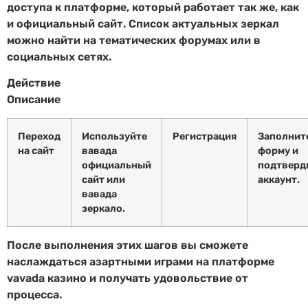
доступа к платформе, который работает так же, как
и официальный сайт. Список актуальных зеркал
можно найти на тематических форумах или в
социальных сетях.
Действие
Описание
Переход
Используйте
Регистрация
Заполнит
на сайт
вавада
форму и
официальный
подтверд
сайт или
аккаунт.
вавада
зеркало.
После выполнения этих шагов вы сможете
наслаждаться азартными играми на платформе
vavada казино и получать удовольствие от
процесса.