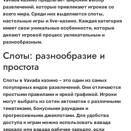
развлечений, которые привлекают игроков со
всего мира. Среди них выделяются слоты,
настольные игры и live-казино. Каждая категория
имеет свои уникальные особенности, которые
делают игровой процесс увлекательным и
разнообразным.
Слоты: разнообразие и
простота
Слоты в Vavada казино – это один из самых
популярных видов развлечений. Они отличаются
простыми правилами и яркой графикой. Игроки
могут выбрать из сотен автоматов с различными
тематиками, бонусными раундами и
прогрессивными джекпотами. Для удобства
доступа к играм можно использовать вавада
зеркало или вавада рабочее зеркало, если