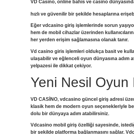
VD Casino, online bahis ve casino dünyasında
hızlı ve güvenilir bir şekilde hesaplarına erişe
Eğer vdcasino giriş işlemlerinde sorun yaşıyor
hem de mobil cihazlar üzerinden kullanıcıların
her yerden erişim sağlamasına olanak tanır.
Vd casino giris işlemleri oldukça basit ve kull
ulaşabilir ve eğlenceli oyun dünyasına adım at
yelpazesi ile dikkat çekiyor.
Yeni Nesil Oyun 
VD CASİNO, vdcasino güncel giriş adresi üzer
klasik hem de modern oyun seçenekleriyle benze
dolu bir dünyaya adım atabilirsiniz.
Vdcasino mobil giriş özelliği sayesinde, istediğ
bir şekilde platforma bağlanmasını sağlar. V