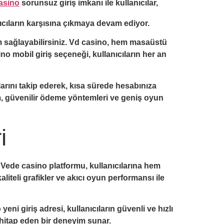
asino
sorunsuz giriş imkanı ile kullanıcılar,
lanıcıların karşısına çıkmaya devam ediyor.
im sağlayabilirsiniz. Vd casino, hem masaüstü
no mobil giriş seçeneği, kullanıcıların her an
mlarını takip ederek, kısa sürede hesabınıza
rm, güvenilir ödeme yöntemleri ve geniş oyun
i
Vede casino platformu, kullanıcılarına hem
teli grafikler ve akıcı oyun performansı ile
eni giriş adresi, kullanıcıların güvenli ve hızlı
hitap eden bir deneyim sunar.