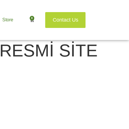
0
Contact Us
Store
RESMİ SİTE