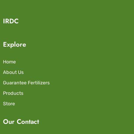
IRDC
Explore
Home
About Us
Guarantee Fertilizers
Products
Store
Our Contact