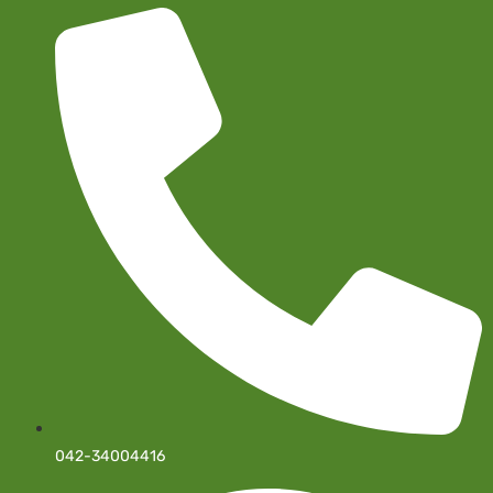
042-34004416