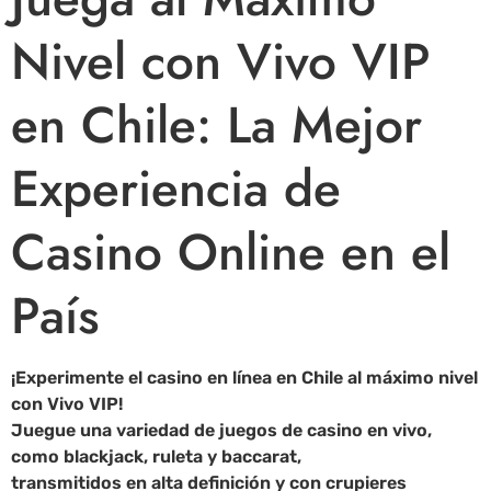
Nivel con Vivo VIP
en Chile: La Mejor
Experiencia de
Casino Online en el
País
¡Experimente el casino en línea en Chile al máximo nivel
con Vivo VIP!
Juegue una variedad de juegos de casino en vivo,
como blackjack, ruleta y baccarat,
transmitidos en alta definición y con crupieres