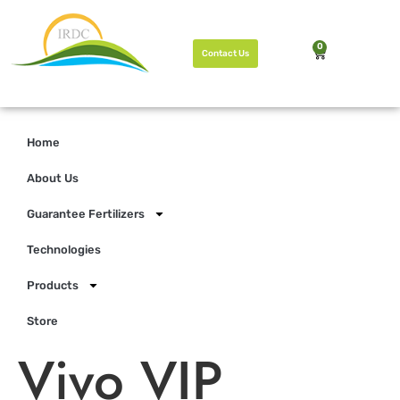
0
Contact Us
Home
About Us
Guarantee Fertilizers
Technologies
Products
Store
Vivo VIP