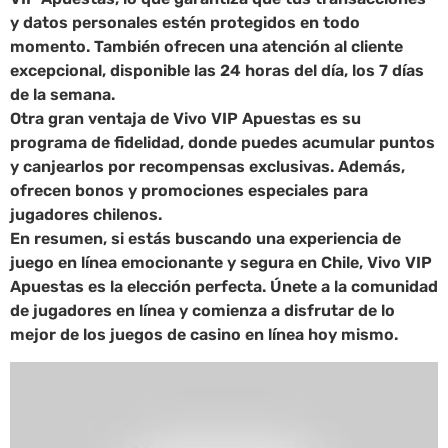
y datos personales estén protegidos en todo
momento. También ofrecen una atención al cliente
excepcional, disponible las 24 horas del día, los 7 días
de la semana.
Otra gran ventaja de Vivo VIP Apuestas es su
programa de fidelidad, donde puedes acumular puntos
y canjearlos por recompensas exclusivas. Además,
ofrecen bonos y promociones especiales para
jugadores chilenos.
En resumen, si estás buscando una experiencia de
juego en línea emocionante y segura en Chile, Vivo VIP
Apuestas es la elección perfecta. Únete a la comunidad
de jugadores en línea y comienza a disfrutar de lo
mejor de los juegos de casino en línea hoy mismo.