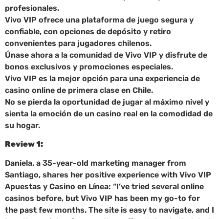
profesionales.
Vivo VIP ofrece una plataforma de juego segura y
confiable, con opciones de depósito y retiro
convenientes para jugadores chilenos.
Únase ahora a la comunidad de Vivo VIP y disfrute de
bonos exclusivos y promociones especiales.
Vivo VIP es la mejor opción para una experiencia de
casino online de primera clase en Chile.
No se pierda la oportunidad de jugar al máximo nivel y
sienta la emoción de un casino real en la comodidad de
su hogar.
Review 1:
Daniela, a 35-year-old marketing manager from
Santiago, shares her positive experience with Vivo VIP
Apuestas y Casino en Línea: “I’ve tried several online
casinos before, but Vivo VIP has been my go-to for
the past few months. The site is easy to navigate, and I