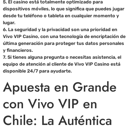
5. El casino está totalmente optimizado para
dispositivos móviles, lo que significa que puedes jugar
desde tu teléfono o tableta en cualquier momento y
lugar.
6. La seguridad y la privacidad son una prioridad en
Vivo VIP Casino, con una tecnología de encriptación de
última generación para proteger tus datos personales
y financieros.
7. Si tienes alguna pregunta o necesitas asistencia, el
equipo de atención al cliente de Vivo VIP Casino está
disponible 24/7 para ayudarte.
Apuesta en Grande
con Vivo VIP en
Chile: La Auténtica