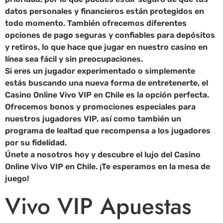
datos personales y financieros están protegidos en
todo momento. También ofrecemos diferentes
opciones de pago seguras y confiables para depósitos
y retiros, lo que hace que jugar en nuestro casino en
línea sea fácil y sin preocupaciones.
Si eres un jugador experimentado o simplemente
estás buscando una nueva forma de entretenerte, el
Casino Online Vivo VIP en Chile es la opción perfecta.
Ofrecemos bonos y promociones especiales para
nuestros jugadores VIP, así como también un
programa de lealtad que recompensa a los jugadores
por su fidelidad.
Únete a nosotros hoy y descubre el lujo del Casino
Online Vivo VIP en Chile. ¡Te esperamos en la mesa de
juego!
Vivo VIP Apuestas