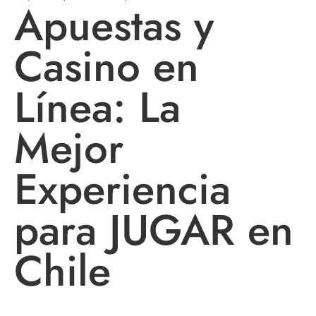
Apuestas y
Casino en
Línea: La
Mejor
Experiencia
para JUGAR en
Chile