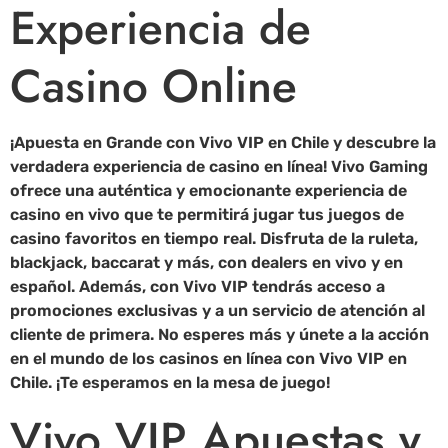
Experiencia de
Casino Online
¡Apuesta en Grande con Vivo VIP en Chile y descubre la
verdadera experiencia de casino en línea! Vivo Gaming
ofrece una auténtica y emocionante experiencia de
casino en vivo que te permitirá jugar tus juegos de
casino favoritos en tiempo real. Disfruta de la ruleta,
blackjack, baccarat y más, con dealers en vivo y en
español. Además, con Vivo VIP tendrás acceso a
promociones exclusivas y a un servicio de atención al
cliente de primera. No esperes más y únete a la acción
en el mundo de los casinos en línea con Vivo VIP en
Chile. ¡Te esperamos en la mesa de juego!
Vivo VIP Apuestas y