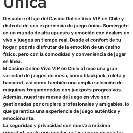
Única
Descubre el lujo del Casino Online Vivo VIP en Chile y
disfruta de una experiencia de juego única. Sumérgete
en un mundo de alta apuesta y emoción con dealers en
vivo y juegos en tiempo real. Desde el confort de tu
hogar, podrás disfrutar de la emoción de un casino
físico, pero con la comodidad y conveniencia de jugar
en línea.
El Casino Online Vivo VIP en Chile ofrece una gran
variedad de juegos de mesa, como blackjack, ruleta y
baccarat, así como también una amplia selección de
máquinas tragamonedas con jackpots progresivos.
Además, nuestras mesas de juego en vivo son
gestionadas por crupiers profesionales y amigables, lo
que garantiza una experiencia de juego auténtica y
emocionante.
La seguridad y privacidad son nuestra máxima
prioridad, por lo que puedes estar seguro de que tus