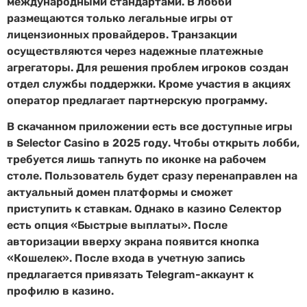
международными стандартами. В лобби
размещаются только легальные игры от
лицензионных провайдеров. Транзакции
осуществляются через надежные платежные
агрегаторы. Для решения проблем игроков создан
отдел службы поддержки. Кроме участия в акциях
оператор предлагает партнерскую программу.
В скачанном приложении есть все доступные игры
в Selector Casino в 2025 году. Чтобы открыть лобби,
требуется лишь тапнуть по иконке на рабочем
столе. Пользователь будет сразу перенаправлен на
актуальный домен платформы и сможет
приступить к ставкам. Однако в казино Селектор
есть опция «Быстрые выплаты». После
авторизации вверху экрана появится кнопка
«Кошелек». После входа в учетную запись
предлагается привязать Telegram-аккаунт к
профилю в казино.