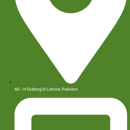
60 - H Gulberg III Lahore, Pakistan