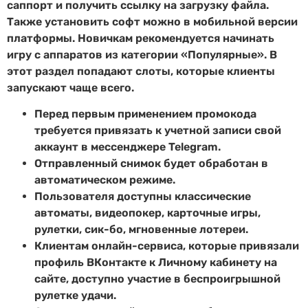
саппорт и получить ссылку на загрузку файла.
Также установить софт можно в мобильной версии
платформы. Новичкам рекомендуется начинать
игру с аппаратов из категории «Популярные». В
этот раздел попадают слоты, которые клиенты
запускают чаще всего.
Перед первым применением промокода
требуется привязать к учетной записи свой
аккаунт в мессенджере Telegram.
Отправленный снимок будет обработан в
автоматическом режиме.
Пользователя доступны классические
автоматы, видеопокер, карточные игры,
рулетки, сик-бо, мгновенные лотереи.
Клиентам онлайн-сервиса, которые привязали
профиль ВКонтакте к Личному кабинету на
сайте, доступно участие в беспроигрышной
рулетке удачи.