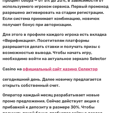
Процент сбора — от 5% до 20%, в зависимости от
используемого игроком сервиса. Первый промокод
разрешено активировать на стадии регистрации.
Если система принимает комбинацию, новичок
получает бонус при авторизации.
Для этого в профиле каждого игрока есть вкладка
«Верификация». Посетителям платформы
разрешается делать ставки и получать призы с
возможностью вывода. Чтобы начать игру,
необходимо войти на актуальное зеркало Selector
Casino на
официальный сайт казино Селектор
сегодняшний день. Далее новичку предлагается
открыть собственный счет.
Оператор каждый месяц разрабатывает новые
промо предложения. Сейчас действует акция с
прибавкой к депозиту в размере 30%. Чтобы