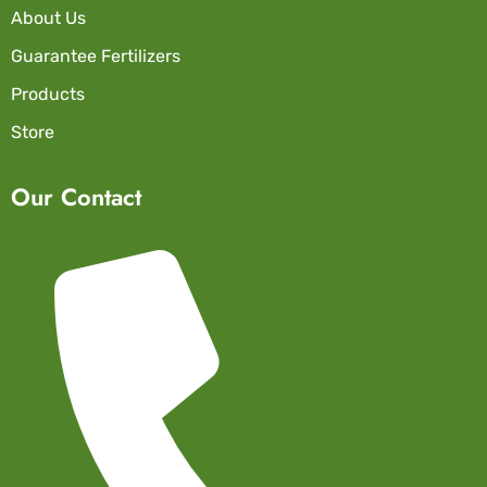
About Us
Guarantee Fertilizers
Products
Store
Our Contact