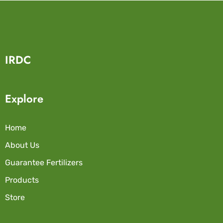
IRDC
Explore
Home
About Us
Guarantee Fertilizers
Products
Store