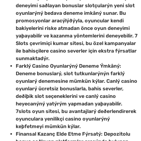
deneyimi saðlayan bonuslar slotçularýn yeni slot
oyunlarýný bedava deneme imkâný sunar. Bu
promosyonlar aracýlýðýyla, oyuncular kendi
bakiyelerini riske atmadan önce oyun deneyimi
yaþayabilir ve kazanma yöntemlerini deneyebilir. 7
Slots çevrimiçi kumar sitesi, bu özel kampanyalar
ile bahisçilere casino severler için ekstra fýrsatlar
sunmaktadýr.
Farklý Casino Oyunlarýný Deneme Ýmkâný:
Deneme bonuslarý, slot tutkunlarýnýn farklý
oyunlarý denemesine mümkün kýlar. Canlý casino
oyunlarý ücretsiz bonuslarla, bahis severler,
deðiþik slot seçeneklerini ve canlý casino
heyecanýný yatýrým yapmadan yaþayabilir.
7slots oyun sitesi, bu avantajlarý deðerlendirerek
oyunculara yenilikçi casino oyunlarýný
keþfetmeyi mümkün kýlar.
Finansal Kazanç Elde Etme Fýrsatý: Depozitolu