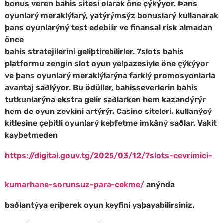
bonus veren bahis sitesi olarak öne çýkýyor. Þans
oyunlarý meraklýlarý, yatýrýmsýz bonuslarý kullanarak
þans oyunlarýný test edebilir ve finansal risk almadan
önce
bahis stratejilerini geliþtirebilirler. 7slots bahis
platformu zengin slot oyun yelpazesiyle öne çýkýyor
ve þans oyunlarý meraklýlarýna farklý promosyonlarla
avantaj saðlýyor. Bu ödüller, bahisseverlerin bahis
tutkunlarýna ekstra gelir saðlarken hem kazandýrýr
hem de oyun zevkini artýrýr. Casino siteleri, kullanýcý
kitlesine çeþitli oyunlarý keþfetme imkâný saðlar. Vakit
kaybetmeden
https://digital.gouv.tg/2025/03/12/7slots-cevrimici-
kumarhane-sorunsuz-para-cekme/
anýnda
baðlantýya eriþerek oyun keyfini yaþayabilirsiniz.