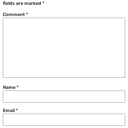
fields are marked
*
Comment
*
Name
*
Email
*