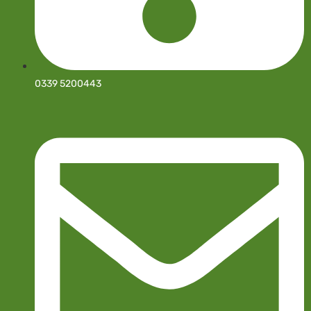
0339 5200443