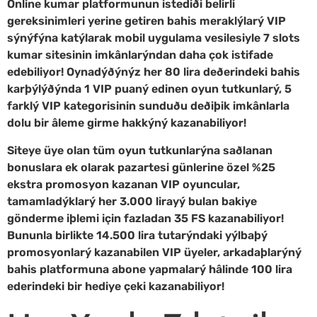
Online kumar platformunun istediði belirli
gereksinimleri yerine getiren bahis meraklýlarý VIP
sýnýfýna katýlarak mobil uygulama vesilesiyle 7 slots
kumar sitesinin imkânlarýndan daha çok istifade
edebiliyor! Oynadýðýnýz her 80 lira deðerindeki bahis
karþýlýðýnda 1 VIP puaný edinen oyun tutkunlarý, 5
farklý VIP kategorisinin sunduðu deðiþik imkânlarla
dolu bir âleme girme hakkýný kazanabiliyor!
Siteye üye olan tüm oyun tutkunlarýna saðlanan
bonuslara ek olarak pazartesi günlerine özel %25
ekstra promosyon kazanan VIP oyuncular,
tamamladýklarý her 3.000 lirayý bulan bakiye
gönderme iþlemi için fazladan 35 FS kazanabiliyor!
Bununla birlikte 14.500 lira tutarýndaki yýlbaþý
promosyonlarý kazanabilen VIP üyeler, arkadaþlarýný
bahis platformuna abone yapmalarý hâlinde 100 lira
ederindeki bir hediye çeki kazanabiliyor!