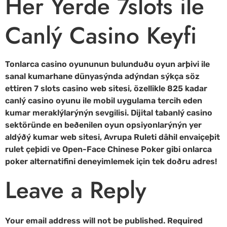
Her Yerde 7slots ile
Canlý Casino Keyfi
Tonlarca casino oyununun bulunduðu oyun arþivi ile
sanal kumarhane dünyasýnda adýndan sýkça söz
ettiren 7 slots casino web sitesi, özellikle 825 kadar
canlý casino oyunu ile mobil uygulama tercih eden
kumar meraklýlarýnýn sevgilisi. Dijital tabanlý casino
sektöründe en beðenilen oyun opsiyonlarýnýn yer
aldýðý kumar web sitesi, Avrupa Ruleti dâhil envaiçeþit
rulet çeþidi ve Open-Face Chinese Poker gibi onlarca
poker alternatifini deneyimlemek için tek doðru adres!
Leave a Reply
Your email address will not be published.
Required