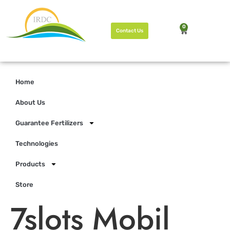
0
Contact Us
Home
About Us
Guarantee Fertilizers
Technologies
Products
Store
7slots Mobil