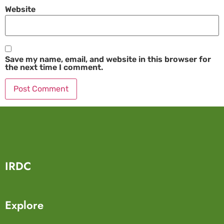
Website
Save my name, email, and website in this browser for
the next time I comment.
IRDC
Explore