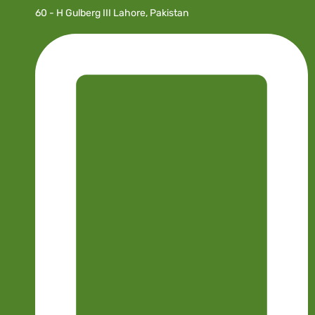
60 - H Gulberg III Lahore, Pakistan