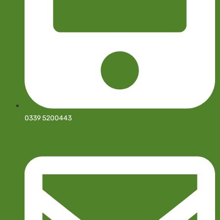
0339 5200443