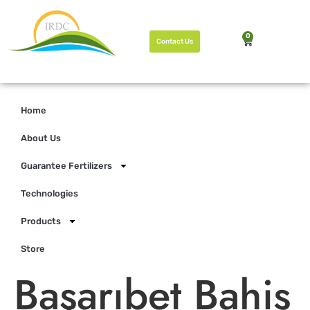
0
Contact Us
Home
About Us
Guarantee Fertilizers
Technologies
Products
Store
Başarıbet Bahis