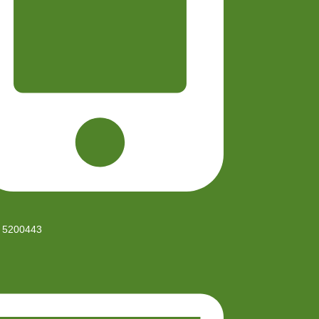
 5200443