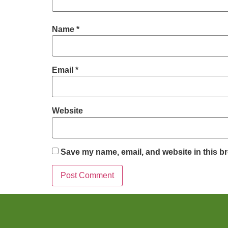
Name
*
Email
*
Website
Save my name, email, and website in this br