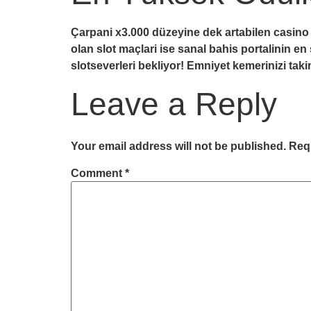
Çarpani x3.000 düzeyine dek artabilen casino sl
olan slot maçlari ise sanal bahis portalinin e
slotseverleri bekliyor! Emniyet kemerinizi taki
Leave a Reply
Your email address will not be published.
Requ
Comment
*