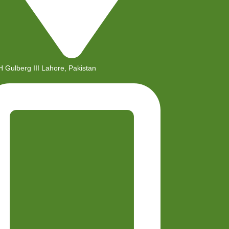
H Gulberg III Lahore, Pakistan