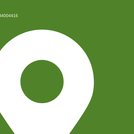
34004416