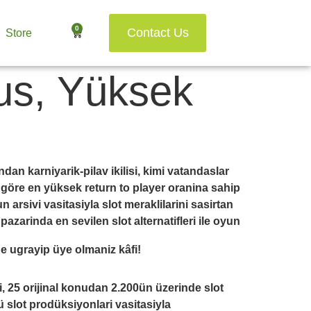
0
Contact Us
Store
nus, Yüksek
an karniyarik-pilav ikilisi, kimi vatandaslar
 göre en yüksek return to player oranina sahip
n arsivi vasitasiyla slot meraklilarini sasirtan
zarinda en sevilen slot alternatifleri ile oyun
e ugrayip üye olmaniz kâfi!
 25 orijinal konudan 2.200ün üzerinde slot
 slot prodüksiyonlari vasitasiyla