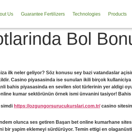
out Us
Guarantee Fertilizers
Technologies
Products
otlarinda Bol Bo
za ilk neler geliyor? Söz konusu sey bazi vatandaslar açisind
dir. Casino piyasasinda ise sunulan ikili birçok kullaniciya
anli bahis piyasasinda en sevilen slot türlerinin yer aldigi oyu
nline kumar sektörünün örnek ismi ünvanini tasiyor! Bahis pa
 simdi
https://ozgungorsurucukurslari.com.tr/
casino sitesin
ündem olunca ses getiren Başarı bet online kumarhane sitesi,
ni bir yapim eklemeyi sürdürüyor. Temin ettigi en olaganüstü