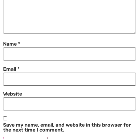
Name
*
Email
*
Website
Save my name, email, and website in this browser for
the next time I comment.