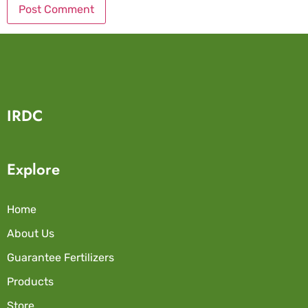
IRDC
Explore
Home
About Us
Guarantee Fertilizers
Products
Store