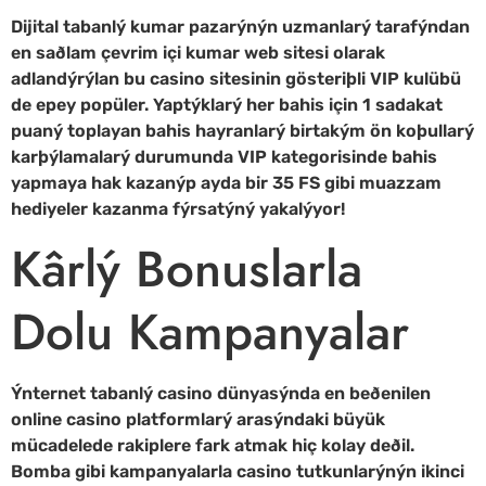
Dijital tabanlý kumar pazarýnýn uzmanlarý tarafýndan
en saðlam çevrim içi kumar web sitesi olarak
adlandýrýlan bu casino sitesinin gösteriþli VIP kulübü
de epey popüler. Yaptýklarý her bahis için 1 sadakat
puaný toplayan bahis hayranlarý birtakým ön koþullarý
karþýlamalarý durumunda VIP kategorisinde bahis
yapmaya hak kazanýp ayda bir 35 FS gibi muazzam
hediyeler kazanma fýrsatýný yakalýyor!
Kârlý Bonuslarla
Dolu Kampanyalar
Ýnternet tabanlý casino dünyasýnda en beðenilen
online casino platformlarý arasýndaki büyük
mücadelede rakiplere fark atmak hiç kolay deðil.
Bomba gibi kampanyalarla casino tutkunlarýnýn ikinci