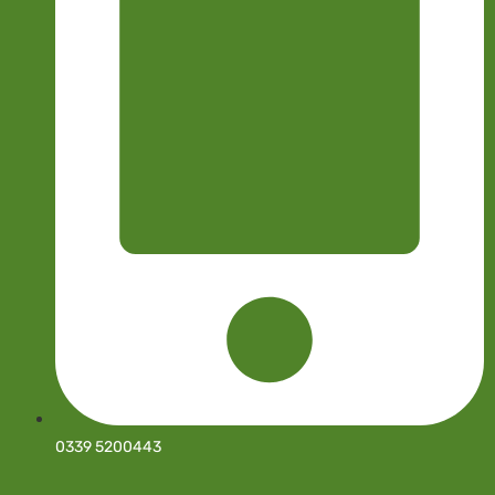
0339 5200443