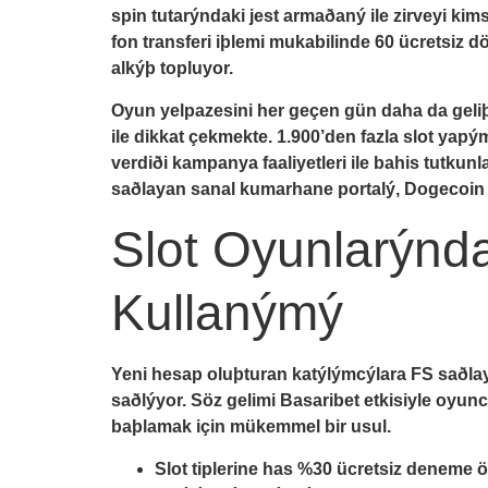
spin tutarýndaki jest armaðaný ile zirveyi kim
fon transferi iþlemi mukabilinde 60 ücretsiz d
alkýþ topluyor.
Oyun yelpazesini her geçen gün daha da geliþ
ile dikkat çekmekte. 1.900’den fazla slot yapý
verdiði kampanya faaliyetleri ile bahis tutku
saðlayan sanal kumarhane portalý, Dogecoin te
Slot Oyunlarýnda
Kullanýmý
Yeni hesap oluþturan katýlýmcýlara FS saðlay
saðlýyor. Söz gelimi Basaribet etkisiyle oyu
baþlamak için mükemmel bir usul.
Slot tiplerine has %30 ücretsiz deneme 