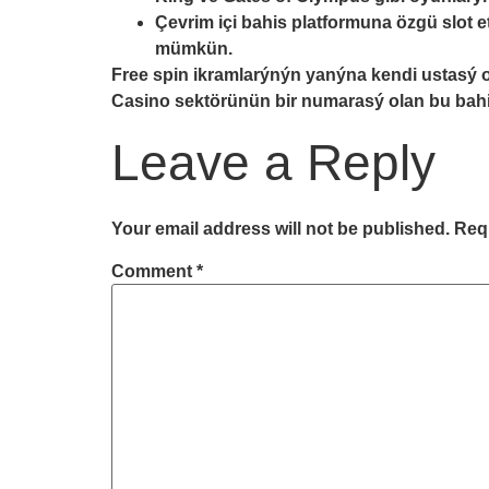
Çevrim içi bahis platformuna özgü slot e
mümkün.
Free spin ikramlarýnýn yanýna kendi ustasý ol
Casino sektörünün bir numarasý olan bu bahis
Leave a Reply
Your email address will not be published.
Requ
Comment
*