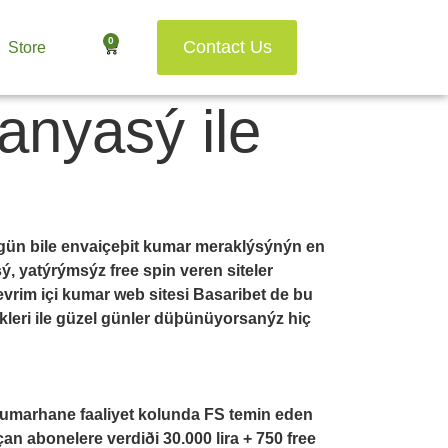
0
Contact Us
Store
anyasý ile
bugün bile envaiçeþit kumar meraklýsýnýn en
ý, yatýrýmsýz free spin veren siteler
rim içi kumar web sitesi Basaribet de bu
ekleri ile güzel günler düþünüyorsanýz hiç
 kumarhane faaliyet kolunda FS temin eden
an abonelere verdiði 30.000 lira + 750 free