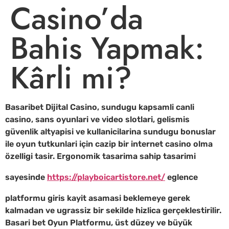
Casino’da
Bahis Yapmak:
Kârli mi?
Basaribet Dijital Casino, sundugu kapsamli canli
casino, sans oyunlari ve video slotlari, gelismis
güvenlik altyapisi ve kullanicilarina sundugu bonuslar
ile oyun tutkunlari için cazip bir internet casino olma
özelligi tasir. Ergonomik tasarima sahip tasarimi
sayesinde
https://playboicartistore.net/
eglence
platformu giris kayit asamasi beklemeye gerek
kalmadan ve ugrassiz bir sekilde hizlica gerçeklestirilir.
Basari bet Oyun Platformu, üst düzey ve büyük