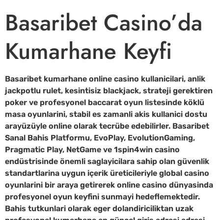
Basaribet Casino’da
Kumarhane Keyfi
Basaribet kumarhane online casino kullanicilari, anlik
jackpotlu rulet, kesintisiz blackjack, strateji gerektiren
poker ve profesyonel baccarat oyun listesinde köklü
masa oyunlarini, stabil es zamanli akis kullanici dostu
arayüzüyle online olarak tecrübe edebilirler. Basaribet
Sanal Bahis Platformu, EvoPlay, EvolutionGaming,
Pragmatic Play, NetGame ve 1spin4win casino
endüstrisinde önemli saglayicilara sahip olan güvenlik
standartlarina uygun içerik üreticileriyle global casino
oyunlarini bir araya getirerek online casino dünyasinda
profesyonel oyun keyfini sunmayi hedeflemektedir.
Bahis tutkunlari olarak eger dolandiriciliktan uzak