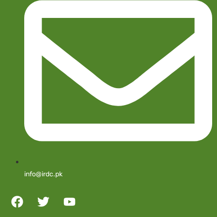
info@irdc.pk