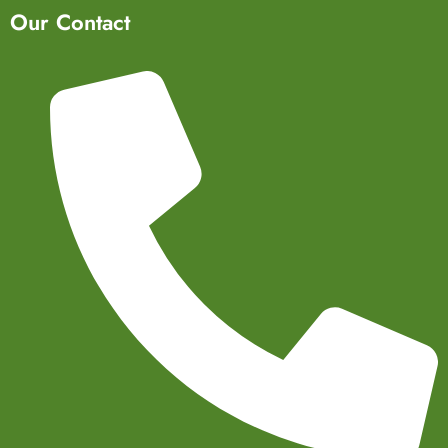
Our Contact