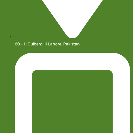
60 - H Gulberg III Lahore, Pakistan