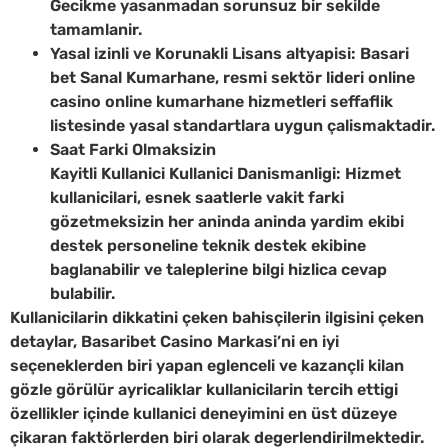
Gecikme yasanmadan sorunsuz bir sekilde
tamamlanir.
Yasal izinli ve Korunakli Lisans altyapisi: Basari
bet Sanal Kumarhane, resmi sektör lideri online
casino online kumarhane hizmetleri seffaflik
listesinde yasal standartlara uygun çalismaktadir.
Saat Farki Olmaksizin
Kayitli Kullanici Kullanici Danismanligi: Hizmet
kullanicilari, esnek saatlerle vakit farki
gözetmeksizin her aninda aninda yardim ekibi
destek personeline teknik destek ekibine
baglanabilir ve taleplerine bilgi hizlica cevap
bulabilir.
Kullanicilarin dikkatini çeken bahisçilerin ilgisini çeken
detaylar, Basaribet Casino Markasi’ni en iyi
seçeneklerden biri yapan eglenceli ve kazançli kilan
gözle görülür ayricaliklar kullanicilarin tercih ettigi
özellikler içinde kullanici deneyimini en üst düzeye
çikaran faktörlerden biri olarak degerlendirilmektedir.