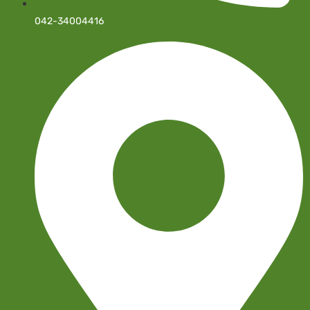
042-34004416