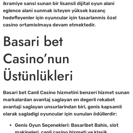
ikramiye sansi sunan bir lisansli dijital oyun alani
eglence alani sunmak isteyen yüksek kazanç
hedefleyenler için oyuncular için tasarlanmis özel
casino ortamiolmaya devam etmektedir.
Basari bet
Casino’nun
Üstünlükleri
Basari bet Canli Casino hizmetini benzeri hizmet sunan
markalardan avantaj saglayan en degerli rekabet
avantaji saglayan unsurlarindan biri, genis kapsamli
olarak sagladigi oyuncular için sunulan ödüllerdir:
Genis Oyun Seçenekleri: Basaribet Bahis, slot
makineleri, canli casino hizmeti ve klasik