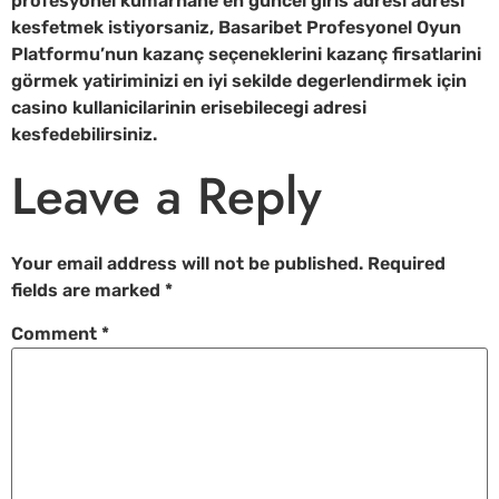
profesyonel kumarhane en güncel giris adresi adresi
kesfetmek istiyorsaniz, Basaribet Profesyonel Oyun
Platformu’nun kazanç seçeneklerini kazanç firsatlarini
görmek yatiriminizi en iyi sekilde degerlendirmek için
casino kullanicilarinin erisebilecegi adresi
kesfedebilirsiniz.
Leave a Reply
Your email address will not be published.
Required
fields are marked
*
Comment
*