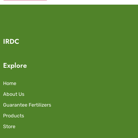
IRDC
Explore
Home
About Us
Guarantee Fertilizers
Products
Store