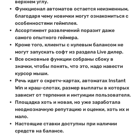
верхнем углу.
Функционал автоматов остается неизменным,
благодаря чему новички могут ознакомиться с
особенностями геймплея.
Ассортимент развлечений поразит даже
самого опытного геймера.
Кроме того, клиенты с нулевым балансом не
могут запускать софт из раздела Live дилер.
Все основные функции собраны сбоку в
значки, чтобы понять, что это, надо навести
курсор мыши.
Речь идет о скретч-картах, автоматах Instant
Win и краш-слотах, размер выплаты в которых
зависит от терпения и интуиции пользователя.
Площадка хоть и новая, но уже заработала
неоднозначную репутацию и оценки, хоть их и
мало.
Настоящие ставки доступны при наличии
средств на балансе.