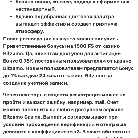
Казино новое, свежее, подход к оформлению
нестандартный.
Удачно подобранная цветовая палитра
выглядит эффектно и создает приятную
атмосферу.
После регистрации аккаунта можно получить
Приветственные бонусы на 1500 FS от казино
Bitzamo. Да, клиентам доступен для активации
Бонус 0,75% постоянным пользователям от казино
Bitzamo. Новым пользователям предлагается Бонус
до 1% каждые 24 часа от казино Bitzamo за
создание учетной записи.
Через некоторые соцсети регистрация может не
пройти и выдаст ошибку, например, mail. Счет
можно пополнить на любом доступном зеркале
Bitzamo Casino. Выплаты согласовывают при
условии прохождения верификации и отыгрыша
депозита с коэффициентом х3. В зачет оборота не