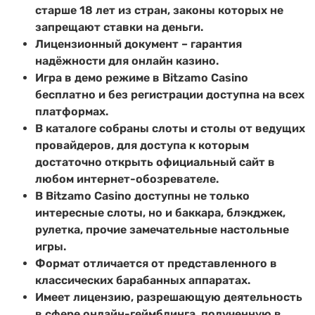
старше 18 лет из стран, законы которых не
запрещают ставки на деньги.
Лицензионный документ – гарантия
надёжности для онлайн казино.
Игра в демо режиме в Bitzamo Casino
бесплатно и без регистрации доступна на всех
платформах.
В каталоге собраны слоты и столы от ведущих
провайдеров, для доступа к которым
достаточно открыть официальный сайт в
любом интернет-обозревателе.
В Bitzamo Casino доступны не только
интересные слоты, но и баккара, блэкджек,
рулетка, прочие замечательные настольные
игры.
Формат отличается от представленного в
классических барабанных аппаратах.
Имеет лицензию, разрешающую деятельность
в сфере онлайн-геймблинга, полученную в