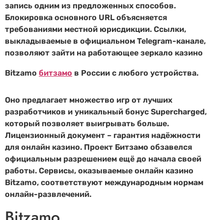
запись одним из предложенных способов.
Блокировка основного URL объясняется
требованиями местной юрисдикции. Ссылки,
выкладываемые в официальном Telegram-канале,
позволяют зайти на работающее зеркало казино
Bitzamo
битзамо
в России с любого устройства.
Оно предлагает множество игр от лучших
разработчиков и уникальный бонус Supercharged,
который позволяет выигрывать больше.
Лицензионный документ – гарантия надёжности
для онлайн казино. Проект Битзамо обзавелся
официальным разрешением ещё до начала своей
работы. Сервисы, оказываемые онлайн казино
Bitzamo, соответствуют международным нормам
онлайн-развлечений.
Bitzamo