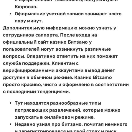
Кюросао.
Оформление учетной записи занимает всего
пару минут.
Дополнительную информацию можно узнать у
сотрудников саппорта. После входа на
официальный сайт казино Битзамо у
пользователей могут возникнуть различные
вопросы. Оперативно ответить на них поможет
служба поддержки. Клиентам с
верифицированными аккаунтами вывод денег
доступен в обычном режиме. Казино Bitzamo
просто красиво, чисто и оформлено в соответствии
с последними тенденциями.
Тут находятся разнообразные типы
потрясающих развлечений, которые можно
запускать в онлайновом режиме.
Недавно узнал про битзамо, почитал немнного
и зарегистрировался на свой страх и риск.