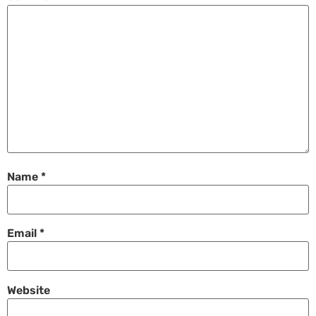
Name
*
Email
*
Website