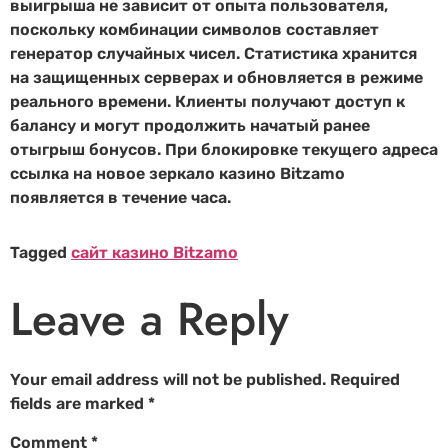
выигрыша не зависит от опыта пользователя,
поскольку комбинации символов составляет
генератор случайных чисел. Статистика хранится
на защищенных серверах и обновляется в режиме
реального времени. Клиенты получают доступ к
балансу и могут продолжить начатый ранее
отыгрыш бонусов. При блокировке текущего адреса
ссылка на новое зеркало казино Bitzamo
появляется в течение часа.
Tagged
сайт казино Bitzamo
Leave a Reply
Your email address will not be published.
Required
fields are marked
*
Comment
*