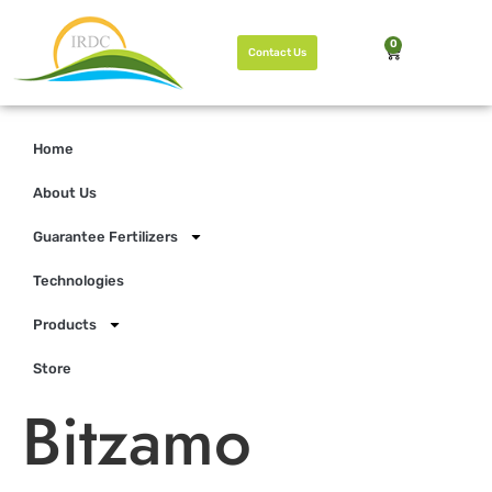
0
Contact Us
Home
About Us
Guarantee Fertilizers
Technologies
Products
Store
Bitzamo