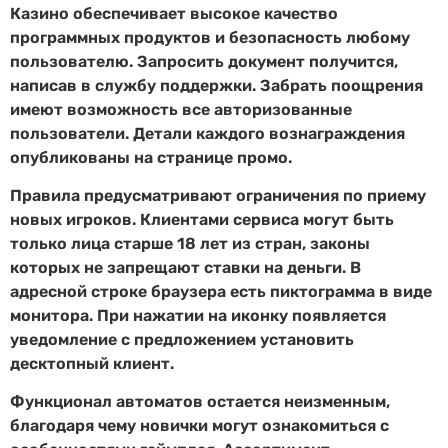
Казино обеспечивает высокое качество
программных продуктов и безопасность любому
пользователю. Запросить документ получится,
написав в службу поддержки. Забрать поощрения
имеют возможность все авторизованные
пользователи. Детали каждого вознаграждения
опубликованы на странице промо.
Правила предусматривают ограничения по приему
новых игроков. Клиентами сервиса могут быть
только лица старше 18 лет из стран, законы
которых не запрещают ставки на деньги. В
адресной строке браузера есть пиктограмма в виде
монитора. При нажатии на иконку появляется
уведомление с предложением установить
десктопный клиент.
Функционал автоматов остается неизменным,
благодаря чему новички могут ознакомиться с