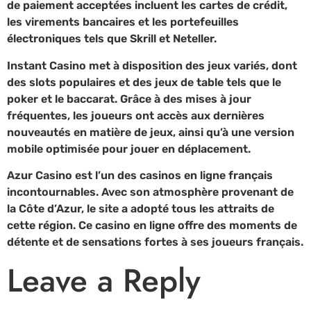
de paiement acceptées incluent les cartes de crédit,
les virements bancaires et les portefeuilles
électroniques tels que Skrill et Neteller.
Instant Casino met à disposition des jeux variés, dont
des slots populaires et des jeux de table tels que le
poker et le baccarat. Grâce à des mises à jour
fréquentes, les joueurs ont accès aux dernières
nouveautés en matière de jeux, ainsi qu’à une version
mobile optimisée pour jouer en déplacement.
Azur Casino est l’un des casinos en ligne français
incontournables. Avec son atmosphère provenant de
la Côte d’Azur, le site a adopté tous les attraits de
cette région. Ce casino en ligne offre des moments de
détente et de sensations fortes à ses joueurs français.
Leave a Reply