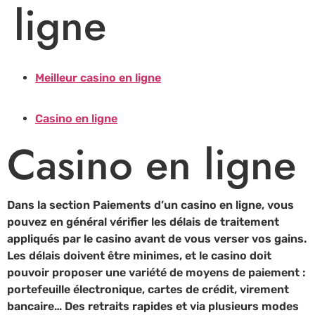
ligne
Meilleur casino en ligne
Casino en ligne
Casino en ligne
Dans la section Paiements d’un casino en ligne, vous
pouvez en général vérifier les délais de traitement
appliqués par le casino avant de vous verser vos gains.
Les délais doivent être minimes, et le casino doit
pouvoir proposer une variété de moyens de paiement :
portefeuille électronique, cartes de crédit, virement
bancaire… Des retraits rapides et via plusieurs modes