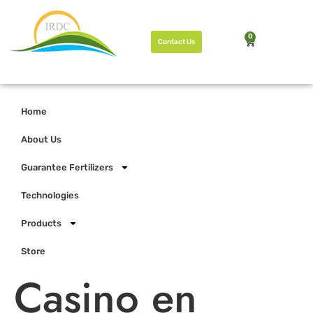
0
Contact Us
Home
About Us
Guarantee Fertilizers
Technologies
Products
Store
Casino en