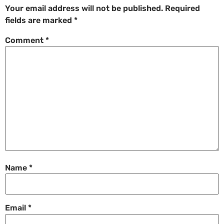
Your email address will not be published.
Required
fields are marked
*
Comment
*
Name
*
Email
*