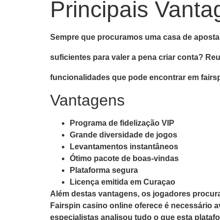
Principais Vanta
Sempre que procuramos uma casa de apostas d
suficientes para valer a pena criar conta? R
funcionalidades que pode encontrar em fairsp
Vantagens
Programa de fidelização VIP
Grande diversidade de jogos
Levantamentos instantâneos
Ótimo pacote de boas-vindas
Plataforma segura
Licença emitida em Curaçao
Além destas vantagens, os jogadores procura
Fairspin casino online oferece é necessário 
especialistas analisou tudo o que esta plata