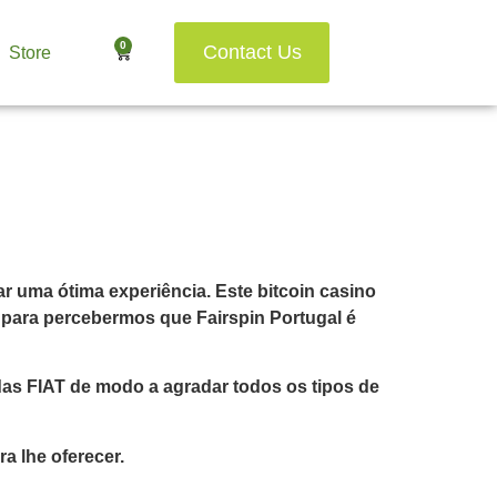
0
Contact Us
Store
r uma ótima experiência. Este bitcoin casino
e para percebermos que Fairspin Portugal é
das FIAT de modo a agradar todos os tipos de
a lhe oferecer.