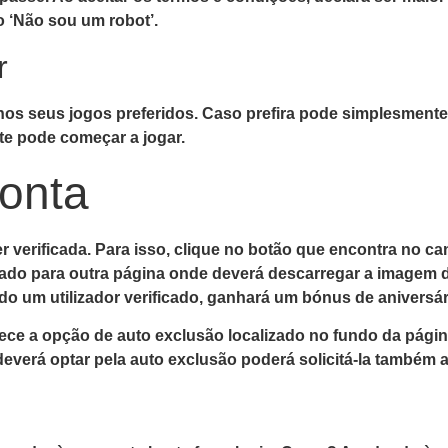
o ‘Não sou um robot’.
r
os seus jogos preferidos. Caso prefira pode simplesmente c
e pode começar a jogar.
Conta
verificada. Para isso, clique no botão que encontra no cant
viado para outra página onde deverá descarregar a imagem
do um utilizador verificado, ganhará um bónus de aniversár
rece a opção de auto exclusão localizado no fundo da página
deverá optar pela auto exclusão poderá solicitá-la também a