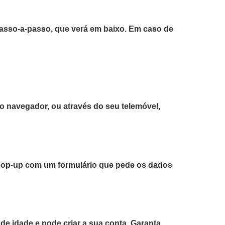
passo-a-passo, que verá em baixo. Em caso de
do navegador, ou através do seu telemóvel,
la pop-up com um formulário que pede os dados
de idade e pode criar a sua conta. Garanta