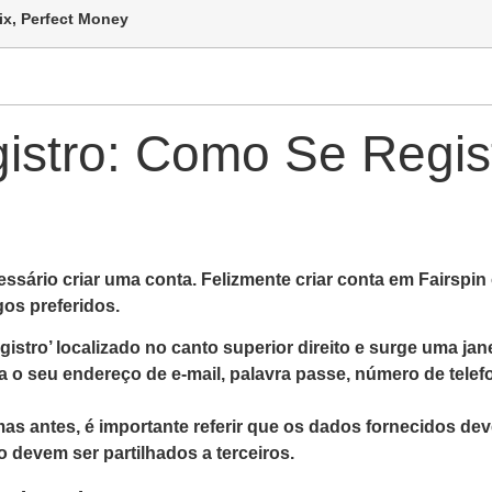
rix, Perfect Money
istro: Como Se Regis
essário criar uma conta. Felizmente criar conta em Fairspin
gos preferidos.
stro’ localizado no canto superior direito e surge uma jane
uza o seu endereço de e-mail, palavra passe, número de tele
s antes, é importante referir que os dados fornecidos dev
o devem ser partilhados a terceiros.