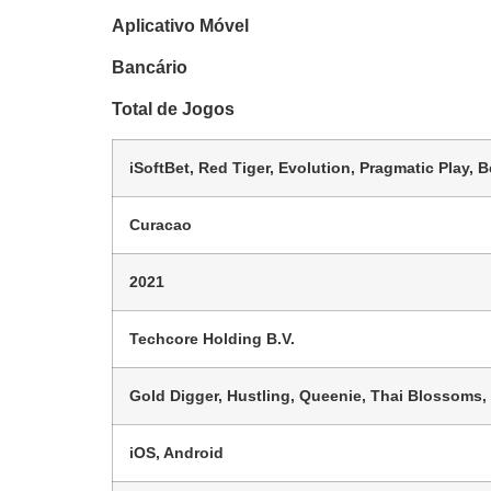
Aplicativo Móvel
Bancário
Total de Jogos
iSoftBet, Red Tiger, Evolution, Pragmatic Play, 
Curacao
2021
Techcore Holding B.V.
Gold Digger, Hustling, Queenie, Thai Blossoms,
iOS, Android