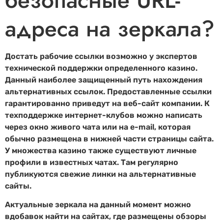
безопасные URL-
адреса на зеркала?
Достать рабочие ссылки возможно у экспертов
технической поддержки определенного казино.
Данный наиболее защищенный путь нахождения
альтернативных ссылок. Предоставленные ссылки
гарантированно приведут на веб-сайт компании. К
техподдержке интернет-клубов можно написать
через окно живого чата или на e-mail, которая
обычно размещена в нижней части страницы сайта.
У множества казино также существуют личные
профили в известных чатах. Там регулярно
публикуются свежие линки на альтернативные
сайты.
Актуальные зеркала на данный момент можно
вдобавок найти на сайтах, где размещены обзоры