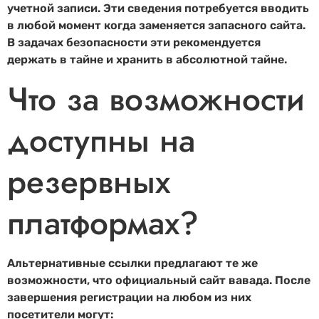
учетной записи. Эти сведения потребуется вводить
в любой момент когда заменяется запасного сайта.
В задачах безопасности эти рекомендуется
держать в тайне и хранить в абсолютной тайне.
Что за возможности
доступны на
резервных
платформах?
Альтернативные ссылки предлагают те же
возможности, что официальный сайт вавада. После
завершения регистрации на любом из них
посетители могут: