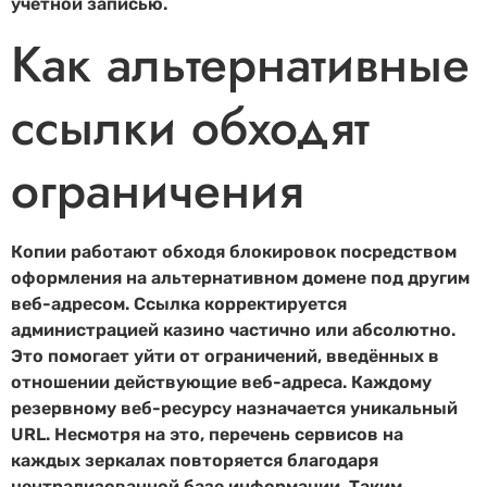
учетной записью.
Как альтернативные
ссылки обходят
ограничения
Копии работают обходя блокировок посредством
оформления на альтернативном домене под другим
веб-адресом. Ссылка корректируется
администрацией казино частично или абсолютно.
Это помогает уйти от ограничений, введённых в
отношении действующие веб-адреса. Каждому
резервному веб-ресурсу назначается уникальный
URL. Несмотря на это, перечень сервисов на
каждых зеркалах повторяется благодаря
централизованной базе информации. Таким