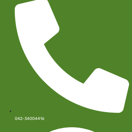
042-34004416