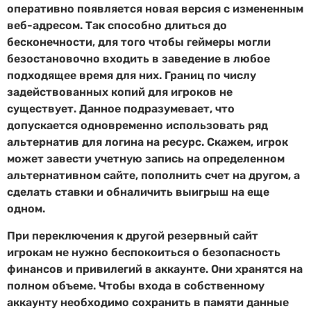
оперативно появляется новая версия с измененным
веб-адресом. Так способно длиться до
бесконечности, для того чтобы геймеры могли
безостановочно входить в заведение в любое
подходящее время для них. Границ по числу
задействованных копий для игроков не
существует. Данное подразумевает, что
допускается одновременно использовать ряд
альтернатив для логина на ресурс. Скажем, игрок
может завести учетную запись на определенном
альтернативном сайте, пополнить счет на другом, а
сделать ставки и обналичить выигрыш на еще
одном.
При переключения к другой резервный сайт
игрокам не нужно беспокоиться о безопасность
финансов и привилегий в аккаунте. Они хранятся на
полном объеме. Чтобы входа в собственному
аккаунту необходимо сохранить в памяти данные