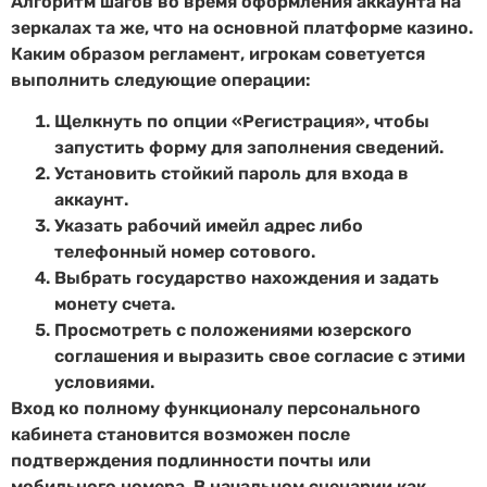
Алгоритм шагов во время оформления аккаунта на
зеркалах та же, что на основной платформе казино.
Каким образом регламент, игрокам советуется
выполнить следующие операции:
Щелкнуть по опции «Регистрация», чтобы
запустить форму для заполнения сведений.
Установить стойкий пароль для входа в
аккаунт.
Указать рабочий имейл адрес либо
телефонный номер сотового.
Выбрать государство нахождения и задать
монету счета.
Просмотреть с положениями юзерского
соглашения и выразить свое согласие с этими
условиями.
Вход ко полному функционалу персонального
кабинета становится возможен после
подтверждения подлинности почты или
мобильного номера. В начальном сценарии как