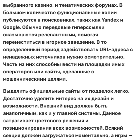
выбранного казино, и тематических форумах. В
большом количестве функциональные копии
публикуются в поисковиках, таких как Yandex и
Google. Обычно передовые гиперссылки
оказываются релевантными, помогая
переместиться в игорное заведение. В то
определенный период задействовать URL-адреса с
ненадежных источников нужно осмотрительно.
Часть из них способны вести на площадки иных
операторов или сайты, сделанные с
мошенническими целями.
Выделить официальные сайты от подделок легко.
Достаточно уделить интерес на их дизайн и
возможности. Внешний вид должен быть
аналогичным, как и у главной системы. Данное
затрагивает цветового решения и
позиционирования всех возможностей. Всякий
секция должен загружаться моментально, а игры —