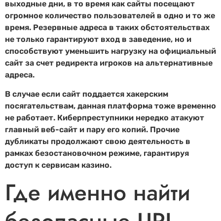
выходные дни, в то время как сайты посещают
огромное количество пользователей в одно и то же
время. Резервные адреса в таких обстоятельствах
не только гарантируют вход в заведение, но и
способствуют уменьшить нагрузку на официальный
сайт за счет редиректа игроков на альтернативные
адреса.
В случае если сайт поддается хакерским
посягательствам, данная платформа тоже временно
не работает. Киберпреступники нередко атакуют
главный веб-сайт и пару его копий. Прочие
дубликаты продолжают свою деятельность в
рамках безостановочном режиме, гарантируя
доступ к сервисам казино.
Где именно найти