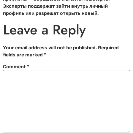
Эксперты поддержат зайти внутрь личный
профиль или разрешат открыть новый.
Leave a Reply
Your email address will not be published.
Required
fields are marked
*
Comment
*