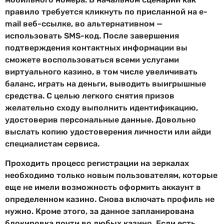
правило требуется кликнуть по присланной на e-
mail веб-ссылке, во альтернативном —
использовать SMS-код. После завершения
подтверждения контактных информации вы
сможете воспользоваться всеми услугами
виртуального казино, в том числе увеличивать
баланс, играть на деньги, выводить выигрышные
средства. С целью легкого снятия призов
желательно сходу выполнить идентификацию,
удостоверив персональные данные. Довольно
выслать копию удостоверения личности или айди
специалистам сервиса.
Проходить процесс регистрации на зеркалах
необходимо только новым пользователям, которые
еще не имели возможность оформить аккаунт в
определенном казино. Снова включать профиль не
нужно. Кроме этого, за данное запланирована
блокировка почти во любых казино. Если есть