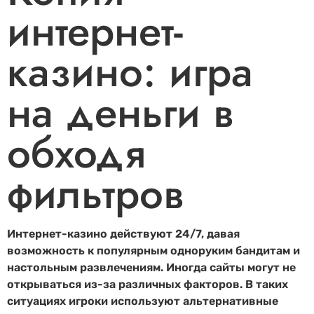
интернет-
казино: игра
на деньги в
обходя
фильтров
Интернет-казино действуют 24/7, давая
возможность к популярным одноруким бандитам и
настольным развлечениям. Иногда сайты могут не
открываться из-за различных факторов. В таких
ситуациях игроки используют альтернативные