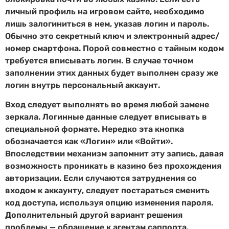
личный профиль на игровом сайте, необходимо
лишь залогиниться в нем, указав логин и пароль.
Обычно это секретный ключ и электронный адрес/
номер смартфона. Порой совместно с тайным кодом
требуется вписывать логин. В случае точном
заполнении этих данных будет выполнен сразу же
логин внутрь персональный аккаунт.
Вход следует выполнять во время любой замене
зеркала. Логинные данные следует вписывать в
специальной формате. Нередко эта кнопка
обозначается как «Логин» или «Войти».
Впоследствии механизм запомнит эту запись, давая
возможность проникать в казино без прохождения
авторизации. Если случаются затруднения со
входом к аккаунту, следует постараться сменить
код доступа, используя опцию изменения пароля.
Дополнительный другой вариант решения
проблемы — обращение к агентам саппорта.