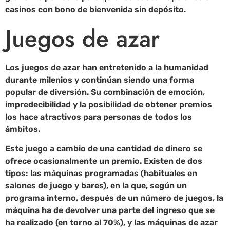
casinos con bono de bienvenida sin depósito.
Juegos de azar
Los juegos de azar han entretenido a la humanidad
durante milenios y continúan siendo una forma
popular de diversión. Su combinación de emoción,
impredecibilidad y la posibilidad de obtener premios
los hace atractivos para personas de todos los
ámbitos.
Este juego a cambio de una cantidad de dinero se
ofrece ocasionalmente un premio. Existen de dos
tipos: las máquinas programadas (habituales en
salones de juego y bares), en la que, según un
programa interno, después de un número de juegos, la
máquina ha de devolver una parte del ingreso que se
ha realizado (en torno al 70%), y las máquinas de azar