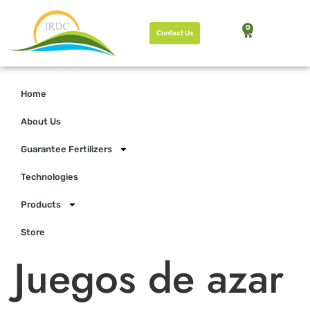
0
Contact Us
Home
About Us
Guarantee Fertilizers
Technologies
Products
Store
Juegos de azar