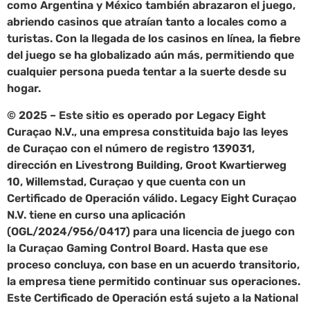
como Argentina y México también abrazaron el juego,
abriendo casinos que atraían tanto a locales como a
turistas. Con la llegada de los casinos en línea, la fiebre
del juego se ha globalizado aún más, permitiendo que
cualquier persona pueda tentar a la suerte desde su
hogar.
© 2025 – Este sitio es operado por Legacy Eight
Curaçao N.V., una empresa constituida bajo las leyes
de Curaçao con el número de registro 139031,
dirección en Livestrong Building, Groot Kwartierweg
10, Willemstad, Curaçao y que cuenta con un
Certificado de Operación válido. Legacy Eight Curaçao
N.V. tiene en curso una aplicación
(OGL/2024/956/0417) para una licencia de juego con
la Curaçao Gaming Control Board. Hasta que ese
proceso concluya, con base en un acuerdo transitorio,
la empresa tiene permitido continuar sus operaciones.
Este Certificado de Operación está sujeto a la National