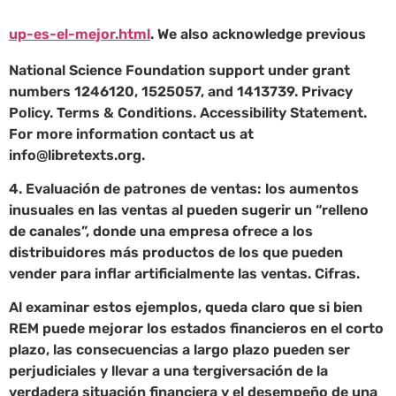
up-es-el-mejor.html
. We also acknowledge previous
National Science Foundation support under grant
numbers 1246120, 1525057, and 1413739. Privacy
Policy. Terms & Conditions. Accessibility Statement.
For more information contact us at
info@libretexts.org.
4. Evaluación de patrones de ventas: los aumentos
inusuales en las ventas al pueden sugerir un “relleno
de canales”, donde una empresa ofrece a los
distribuidores más productos de los que pueden
vender para inflar artificialmente las ventas. Cifras.
Al examinar estos ejemplos, queda claro que si bien
REM puede mejorar los estados financieros en el corto
plazo, las consecuencias a largo plazo pueden ser
perjudiciales y llevar a una tergiversación de la
verdadera situación financiera y el desempeño de una